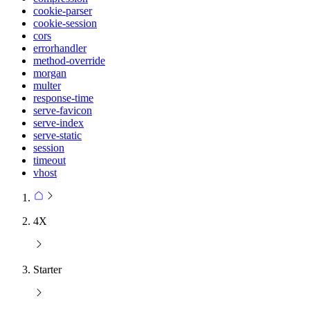
cookie-parser
cookie-session
cors
errorhandler
method-override
morgan
multer
response-time
serve-favicon
serve-index
serve-static
session
timeout
vhost
4X
Starter