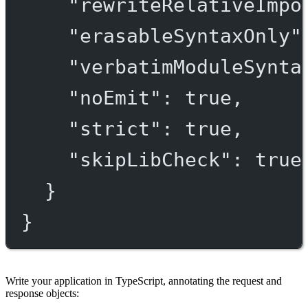
"rewriteRelativeImpo
"erasableSyntaxOnly"
"verbatimModuleSynta
"noEmit"
: 
true
,
"strict"
: 
true
,
"skipLibCheck"
: 
true
}
}
Write your application in TypeScript, annotating the request and
response objects: