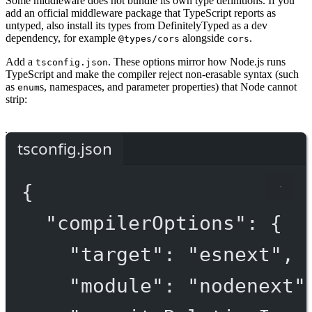
Some middleware does not bundle its own type definitions. If you
add an official middleware package that TypeScript reports as
untyped, also install its types from DefinitelyTyped as a dev
dependency, for example
alongside
.
@types/cors
cors
Add a
. These options mirror how Node.js runs
tsconfig.json
TypeScript and make the compiler reject non-erasable syntax (such
as
s, namespaces, and parameter properties) that Node cannot
enum
strip:
tsconfig.json
{
"compilerOptions"
: {
"target"
: 
"esnext"
,
"module"
: 
"nodenext"