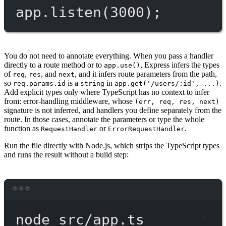
app.
listen
(
3000
);
You do not need to annotate everything. When you pass a handler
directly to a route method or to
, Express infers the types
app.use()
of
,
, and
, and it infers route parameters from the path,
req
res
next
so
is a
in
.
req.params.id
string
app.get('/users/:id', ...)
Add explicit types only where TypeScript has no context to infer
from: error-handling middleware, whose
(err, req, res, next)
signature is not inferred, and handlers you define separately from the
route. In those cases, annotate the parameters or type the whole
function as
or
.
RequestHandler
ErrorRequestHandler
Run the file directly with Node.js, which strips the TypeScript types
and runs the result without a build step:
Terminal window
node
src/app.ts