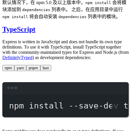
默认情况下，在 npm 5.0 及以上版本中，
会将模
npm install
块添加到
列表中。 之后，在应用目录中运行
dependencies
将会自动安装
列表中的模块。
npm install
dependencies
TypeScript
Express is written in JavaScript and does not bundle its own type
definitions. To use it with TypeScript, install TypeScript together
with the community-maintained types for Express and Node.js (from
DefinitelyTyped
) as development dependencies:
npm
yarn
pnpm
bun
Terminal window
npm
install
--save-dev
t