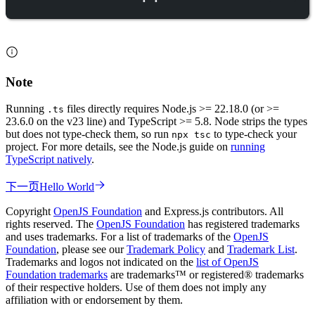
Note
Running
files directly requires Node.js >= 22.18.0 (or >=
.ts
23.6.0 on the v23 line) and TypeScript >= 5.8. Node strips the types
but does not type-check them, so run
to type-check your
npx tsc
project. For more details, see the Node.js guide on
running
TypeScript natively
.
下一页
Hello World
Copyright
OpenJS Foundation
and Express.js contributors. All
rights reserved. The
OpenJS Foundation
has registered trademarks
and uses trademarks. For a list of trademarks of the
OpenJS
Foundation
, please see our
Trademark Policy
and
Trademark List
.
Trademarks and logos not indicated on the
list of OpenJS
Foundation trademarks
are trademarks™ or registered® trademarks
of their respective holders. Use of them does not imply any
affiliation with or endorsement by them.