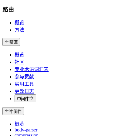
路由
概览
方法
资源
概览
社区
专业术语词汇表
参与贡献
实用工具
更改日志
中间件
中间件
概览
body-parser
compression