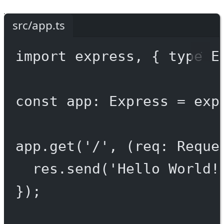
src/app.ts
import
 express, { 
type
 E
const
app
:
Express
=
exp
app.
get
(
'/'
, (
req
:
Reque
res.
send
(
'Hello World!
});