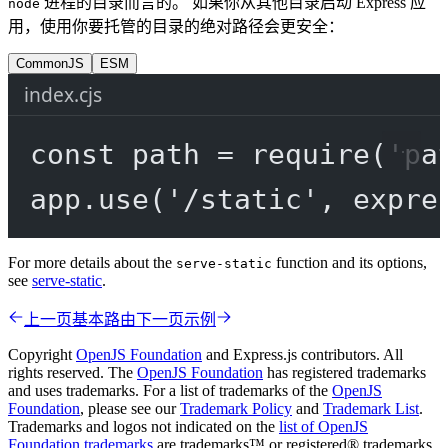
进程的目录而言的。 如果你从其他目录启动 Express 应
node
用，使用你要托管的目录的绝对路径会更安全：
CommonJS
ESM
index.cjs
const
path
=
require
(
'pa
app.
use
(
'/static'
, expre
For more details about the
function and its options,
serve-static
see
serve-static
.
上一页
基本路由
下一页
示例
Copyright
OpenJS Foundation
and Express.js contributors. All
rights reserved. The
OpenJS Foundation
has registered trademarks
and uses trademarks. For a list of trademarks of the
OpenJS
Foundation
, please see our
Trademark Policy
and
Trademark List
.
Trademarks and logos not indicated on the
list of OpenJS
Foundation trademarks
are trademarks™ or registered® trademarks