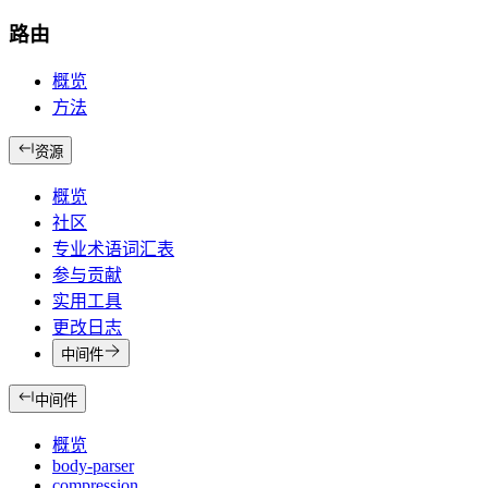
路由
概览
方法
资源
概览
社区
专业术语词汇表
参与贡献
实用工具
更改日志
中间件
中间件
概览
body-parser
compression