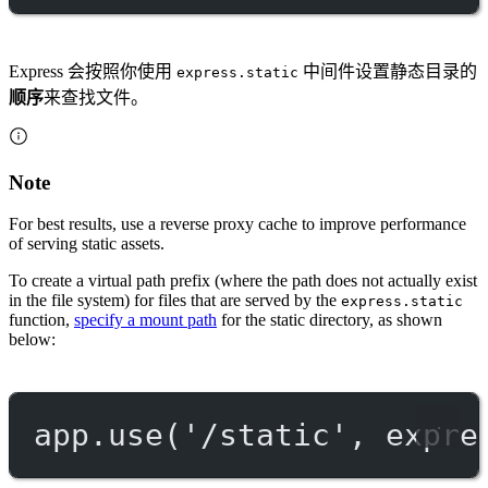
Express 会按照你使用
中间件设置静态目录的
express.static
顺序
来查找文件。
Note
For best results, use a reverse proxy cache to improve performance
of serving static assets.
To create a virtual path prefix (where the path does not actually exist
in the file system) for files that are served by the
express.static
function,
specify a mount path
for the static directory, as shown
below:
app.
use
(
'/static'
, expre