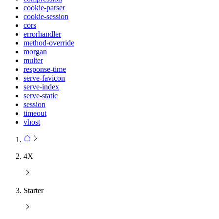
cookie-parser
cookie-session
cors
errorhandler
method-override
morgan
multer
response-time
serve-favicon
serve-index
serve-static
session
timeout
vhost
4X
Starter