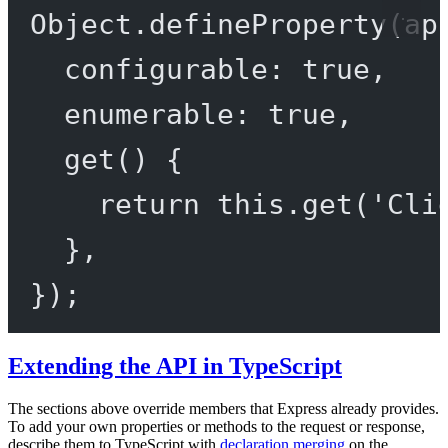
Object.
defineProperty
(ap
configurable: 
true
,
enumerable: 
true
,
get
() {
return
this
.
get
(
'Cli
},
});
Extending the API in TypeScript
The sections above override members that Express already provides.
To add your own properties or methods to the request or response,
describe them to TypeScript with
declaration merging
on the