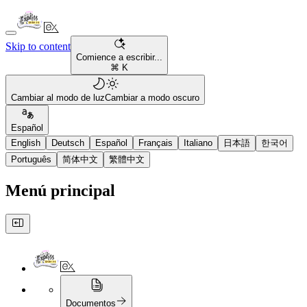
Skip to content
Comience a escribir...
⌘ K
Cambiar al modo de luz
Cambiar a modo oscuro
Español
English
Deutsch
Español
Français
Italiano
日本語
한국어
Português
简体中文
繁體中文
Menú principal
Documentos