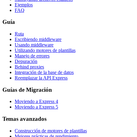
Ejemplos
FAQ
Guía
Ruta
Escribiendo middleware
Usando middleware
Utilizando motores de plantillas
Manejo de errores
Depuración
Behind proxies
Integración de la base de datos
Reemplazar la API Express
Guías de Migración
Moviendo a Express 4
Moviendo a Express 5
Temas avanzados
Construcción de motores de plantillas
Mejores prácticas de rendimiento