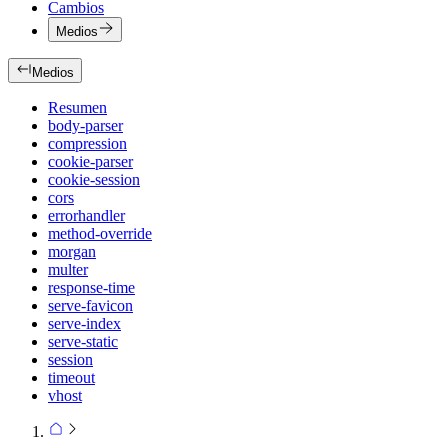
Cambios
Medios
Medios
Resumen
body-parser
compression
cookie-parser
cookie-session
cors
errorhandler
method-override
morgan
multer
response-time
serve-favicon
serve-index
serve-static
session
timeout
vhost