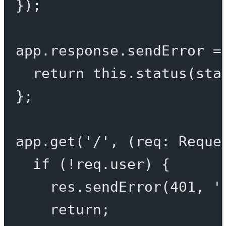
});
app.response.
sendError
=
return
this
.
status
(sta
};
app.
get
(
'/'
, (
req
:
Reque
if
 (
!
req.user) {
res.
sendError
(
401
, 
'
return
;