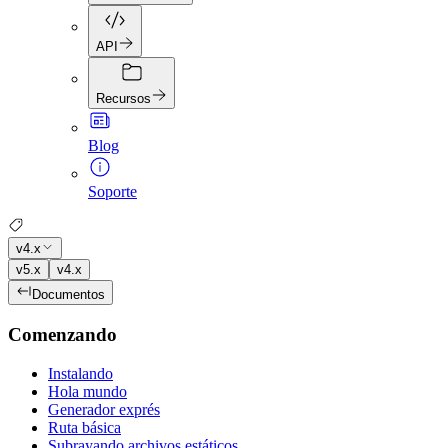
API
Recursos
Blog
Soporte
v4.x
v5.x
v4.x
Documentos
Comenzando
Instalando
Hola mundo
Generador exprés
Ruta básica
Subrayando archivos estáticos