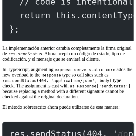
// code is intentional
return
this
.
contentTyp
};
La implementación anterior cambia completamente la firma original
de
. Ahora acepta un código de estado, tipo de
res.sendStatus
codificación, y el mensaje que se enviará al cliente.
In TypeScript, augmenting
adds the
express-serve-static-core
new overload to the
type so call sites such as
Response
type-
res.sendStatus(404, 'application/json', body)
check. The assignment is cast with
as Response['sendStatus']
because replacing a method with a different signature cannot be
checked against the original declaration.
El método sobreescrito ahora puede utilizarse de esta manera:
res.
sendStatus
(
404
, 
'app