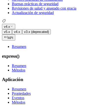
Buenas prácticas de seguridad
Revisiones de salud y apagado con gracia
Actualización de seguridad
v4.x
v5.x
v4.x
v3.x (deprecated)
API
Resumen
express()
Resumen
Métodos
Aplicación
Resumen
Propiedades
Eventos
Métodos