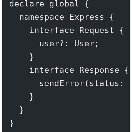
declare
 global {
namespace
Express
 {
interface
Request
 {
user
?:
User
;
}
interface
Response
 {
sendError
(
status
:
}
}
}