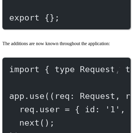
export
 {};
The additions are now known throughout the application:
import
 { 
type
 Request, 
t
app.
use
((
req
:
Request
, 
r
req.user 
=
 { id: 
'1'
, 
next
();