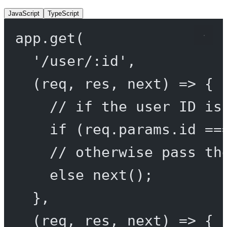
JavaScript
TypeScript
app.
get
(
'/user/:id'
,
(
req
, 
res
, 
next
) 
=>
 {
// if the user ID is
if
 (req.params.id 
==
// otherwise pass th
else
next
();
},
(
req
, 
res
, 
next
) 
=>
 {