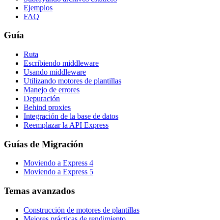
Ejemplos
FAQ
Guía
Ruta
Escribiendo middleware
Usando middleware
Utilizando motores de plantillas
Manejo de errores
Depuración
Behind proxies
Integración de la base de datos
Reemplazar la API Express
Guías de Migración
Moviendo a Express 4
Moviendo a Express 5
Temas avanzados
Construcción de motores de plantillas
Mejores prácticas de rendimiento