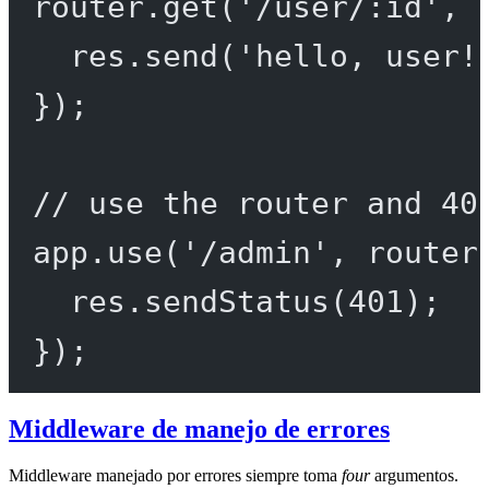
router.
get
(
'/user/:id'
, 
res.
send
(
'hello, user!
});
// use the router and 40
app.
use
(
'/admin'
, router
res.
sendStatus
(
401
);
});
Middleware de manejo de errores
Middleware manejado por errores siempre toma
four
argumentos.