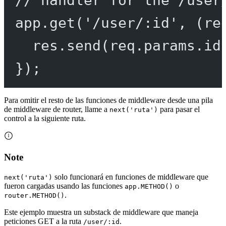
// handler for the /user
app.
get
(
'/user/:id'
, (
re
res.
send
(req.params.id
});
Para omitir el resto de las funciones de middleware desde una pila
de middleware de router, llame a
para pasar el
next('ruta')
control a la siguiente ruta.
Note
solo funcionará en funciones de middleware que
next('ruta')
fueron cargadas usando las funciones
o
app.METHOD()
.
router.METHOD()
Este ejemplo muestra un substack de middleware que maneja
peticiones GET a la ruta
.
/user/:id