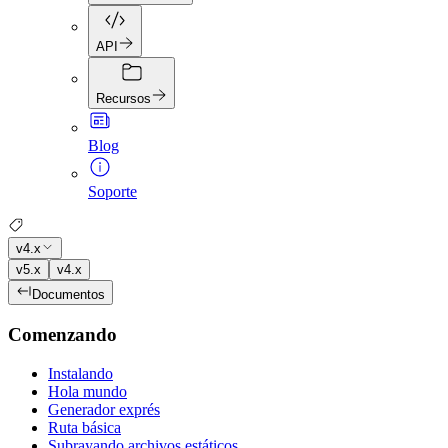
API
Recursos
Blog
Soporte
v4.x
v5.x
v4.x
Documentos
Comenzando
Instalando
Hola mundo
Generador exprés
Ruta básica
Subrayando archivos estáticos