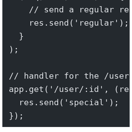
// send a regular re
res.
send
(
'regular'
);
}
);
// handler for the /user
app.
get
(
'/user/:id'
, (
re
res.
send
(
'special'
);
});