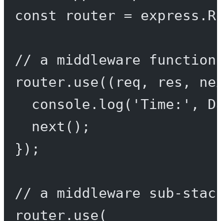
const
router
=
 express.
R
// a middleware function
router.
use
((
req
, 
res
, 
ne
console.
log
(
'Time:'
, D
next
();
});
// a middleware sub-stac
router.
use
(