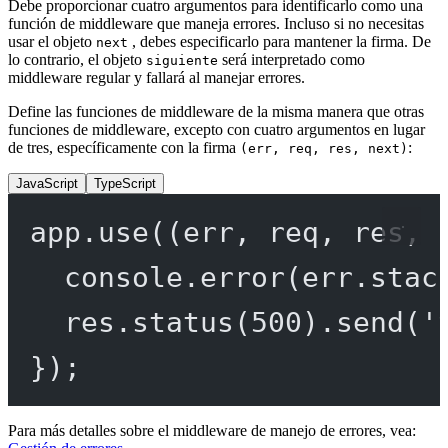
Debe proporcionar cuatro argumentos para identificarlo como una
función de middleware que maneja errores. Incluso si no necesitas
usar el objeto
, debes especificarlo para mantener la firma. De
next
lo contrario, el objeto
será interpretado como
siguiente
middleware regular y fallará al manejar errores.
Define las funciones de middleware de la misma manera que otras
funciones de middleware, excepto con cuatro argumentos en lugar
de tres, específicamente con la firma
:
(err, req, res, next)
JavaScript
TypeScript
app.
use
((
err
, 
req
, 
res
, 
console.
error
(err.stac
res.
status
(
500
).
send
(
'
});
Para más detalles sobre el middleware de manejo de errores, vea: