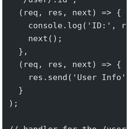
(
req
, 
res
, 
next
) 
=>
 {
console.
log
(
'ID:'
, r
next
();
},
(
req
, 
res
, 
next
) 
=>
 {
res.
send
(
'User Info'
}
);