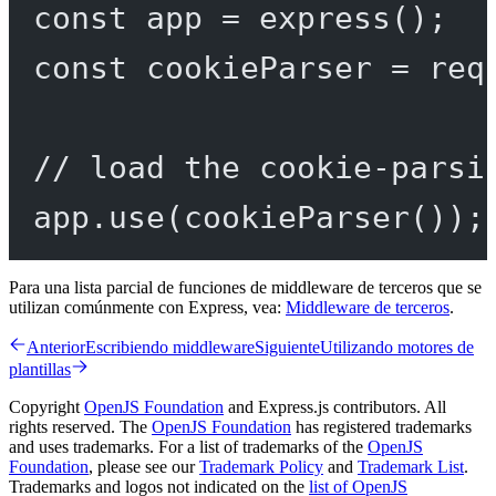
const
app
=
express
();
const
cookieParser
=
req
// load the cookie-parsi
app.
use
(
cookieParser
());
Para una lista parcial de funciones de middleware de terceros que se
utilizan comúnmente con Express, vea:
Middleware de terceros
.
Anterior
Escribiendo middleware
Siguiente
Utilizando motores de
plantillas
Copyright
OpenJS Foundation
and Express.js contributors. All
rights reserved. The
OpenJS Foundation
has registered trademarks
and uses trademarks. For a list of trademarks of the
OpenJS
Foundation
, please see our
Trademark Policy
and
Trademark List
.
Trademarks and logos not indicated on the
list of OpenJS