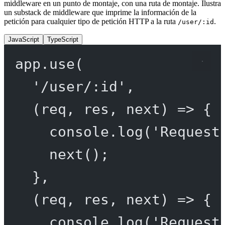
middleware en un punto de montaje, con una ruta de montaje. Ilustra
un substack de middleware que imprime la información de la
petición para cualquier tipo de petición HTTP a la ruta
.
/user/:id
JavaScript
TypeScript
app.
use
(
'/user/:id'
,
(
req
, 
res
, 
next
) 
=>
 {
console.
log
(
'Request
next
();
},
(
req
, 
res
, 
next
) 
=>
 {
console.
log
(
'Request