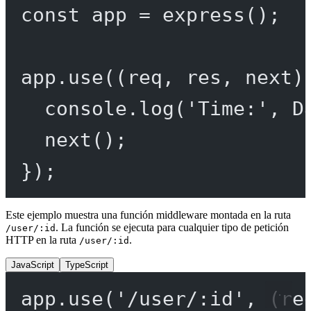
const
app
=
express
();
app.
use
((
req
, 
res
, 
next
)
console.
log
(
'Time:'
, D
next
();
});
Este ejemplo muestra una función middleware montada en la ruta
. La función se ejecuta para cualquier tipo de petición
/user/:id
HTTP en la ruta
.
/user/:id
JavaScript
TypeScript
app.
use
(
'/user/:id'
, (
re