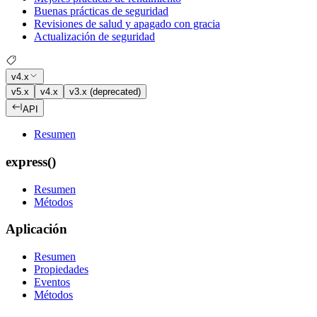
Buenas prácticas de seguridad
Revisiones de salud y apagado con gracia
Actualización de seguridad
v4.x
v5.x
v4.x
v3.x (deprecated)
API
Resumen
express()
Resumen
Métodos
Aplicación
Resumen
Propiedades
Eventos
Métodos