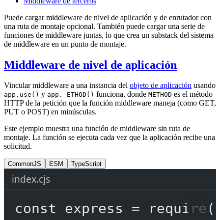
Middleware de terceros
Puede cargar middleware de nivel de aplicación y de enrutador con
una ruta de montaje opcional. También puede cargar una serie de
funciones de middleware juntas, lo que crea un substack del sistema
de middleware en un punto de montaje.
Middleware de nivel de aplicación
Vincular middleware a una instancia del
objeto de aplicación
usando
y
funciona, donde
es el método
app.use()
app. ETHOD()
METHOD
HTTP de la petición que la función middleware maneja (como GET,
PUT o POST) en minúsculas.
Este ejemplo muestra una función de middleware sin ruta de
montaje. La función se ejecuta cada vez que la aplicación recibe una
solicitud.
CommonJS
ESM
TypeScript
index.cjs
const
express
=
require
(