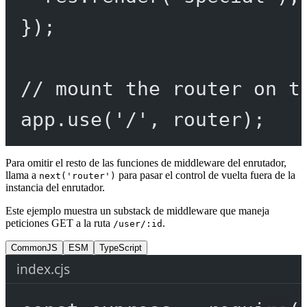
});
// mount the router on t
app.
use
(
'/'
, router);
Para omitir el resto de las funciones de middleware del enrutador,
llama a
para pasar el control de vuelta fuera de la
next('router')
instancia del enrutador.
Este ejemplo muestra un substack de middleware que maneja
peticiones GET a la ruta
.
/user/:id
CommonJS
ESM
TypeScript
index.cjs