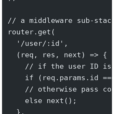
// a middleware sub-stac
router.
get
(
'/user/:id'
,
(
req
, 
res
, 
next
) 
=>
 {
// if the user ID is
if
 (req.params.id 
==
// otherwise pass co
else
next
();
},