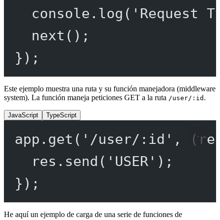
console.
log
(
'Request T
next
();
});
Este ejemplo muestra una ruta y su función manejadora (middleware
system). La función maneja peticiones GET a la ruta
.
/user/:id
JavaScript
TypeScript
app.
get
(
'/user/:id'
, (
re
res.
send
(
'USER'
);
});
He aquí un ejemplo de carga de una serie de funciones de