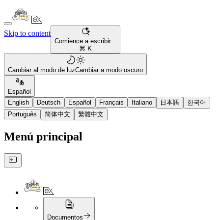
Skip to content
Comience a escribir...
⌘ K
Cambiar al modo de luz
Cambiar a modo oscuro
Español
English
Deutsch
Español
Français
Italiano
日本語
한국어
Português
简体中文
繁體中文
Menú principal
Documentos