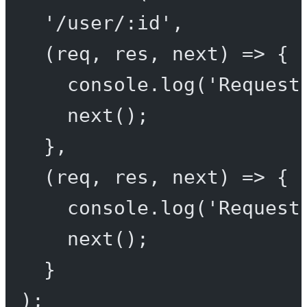
'/user/:id'
,
(
req
, 
res
, 
next
) 
=>
 {
console.
log
(
'Request
next
();
},
(
req
, 
res
, 
next
) 
=>
 {
console.
log
(
'Request
next
();
}
);