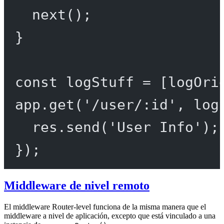
next
();
}
const
logStuff
=
 [logOri
app.
get
(
'/user/:id'
, log
res.
send
(
'User Info'
);
});
Middleware de nivel remoto
El middleware Router-level funciona de la misma manera que el
middleware a nivel de aplicación, excepto que está vinculado a una