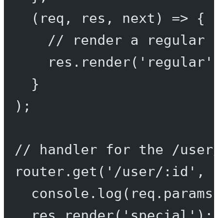
(
req
, 
res
, 
next
) 
=>
 {
// render a regular 
res.
render
(
'regular'
}
);
// handler for the /user
router.
get
(
'/user/:id'
, 
console.
log
(req.params
res.
render
(
'special'
);