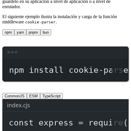
guárdelo en su aplicación a nivel de aplicación o a nivel de
enrutador.
El siguiente ejemplo ilustra la instalación y carga de la función
middleware
.
cookie-parser
npm
yarn
pnpm
bun
Terminal window
npm
install
cookie-parse
CommonJS
ESM
TypeScript
index.cjs
const
express
=
require
(