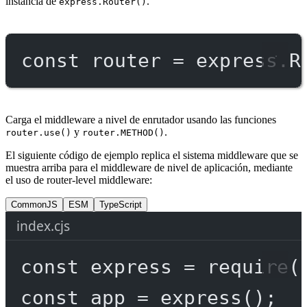
instancia de
.
express.Router()
const
router
=
 express.
R
Carga el middleware a nivel de enrutador usando las funciones
y
.
router.use()
router.METHOD()
El siguiente código de ejemplo replica el sistema middleware que se
muestra arriba para el middleware de nivel de aplicación, mediante
el uso de router-level middleware:
CommonJS
ESM
TypeScript
index.cjs
const
express
=
require
(
const
app
=
express
();