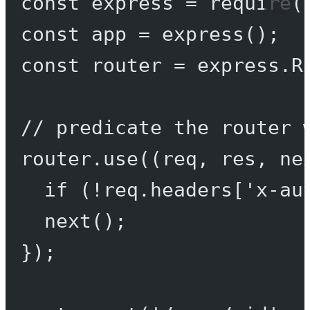
const
express
=
require
(
const
app
=
express
();
const
router
=
 express.
R
// predicate the router 
router.
use
((
req
, 
res
, 
ne
if
 (
!
req.headers[
'x-au
next
();
});