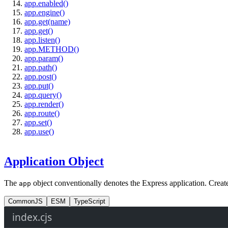
app.enabled()
app.engine()
app.get(name)
app.get()
app.listen()
app.METHOD()
app.param()
app.path()
app.post()
app.put()
app.query()
app.render()
app.route()
app.set()
app.use()
Application Object
The
object conventionally denotes the Express application. Create 
app
CommonJS
ESM
TypeScript
index.cjs