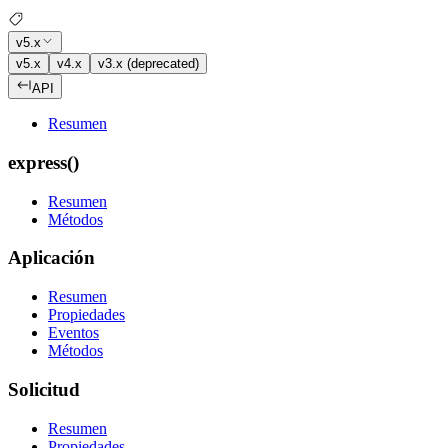
v5.x
v5.x
v4.x
v3.x (deprecated)
API
Resumen
express()
Resumen
Métodos
Aplicación
Resumen
Propiedades
Eventos
Métodos
Solicitud
Resumen
Propiedades