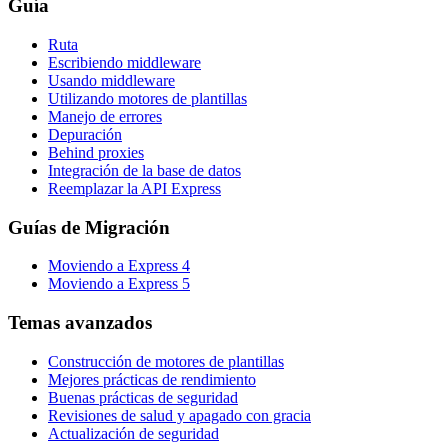
Guía
Ruta
Escribiendo middleware
Usando middleware
Utilizando motores de plantillas
Manejo de errores
Depuración
Behind proxies
Integración de la base de datos
Reemplazar la API Express
Guías de Migración
Moviendo a Express 4
Moviendo a Express 5
Temas avanzados
Construcción de motores de plantillas
Mejores prácticas de rendimiento
Buenas prácticas de seguridad
Revisiones de salud y apagado con gracia
Actualización de seguridad