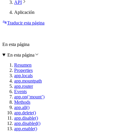
API
Aplicación
Traducir esta página
En esta página
En esta página
Resumen
Properties
app.locals
app.mountpath
app.router
Events
app.on(‘mount’)
Methods
app.all()
app.delete()
app.disable()
app.disabled()
app.enable()