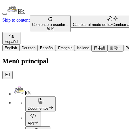
Skip to content
Comience a escribir...
Cambiar al modo de luz
Cambiar 
⌘ K
Español
English
Deutsch
Español
Français
Italiano
日本語
한국어
P
Menú principal
Documentos
API