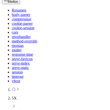
Medios
Resumen
body-parser
compression
cookie-parser
cookie-session
cors
errorhandler
method-override
morgan
multer
response-time
serve-favicon
serve-index
serve-static
session
timeout
vhost
5X