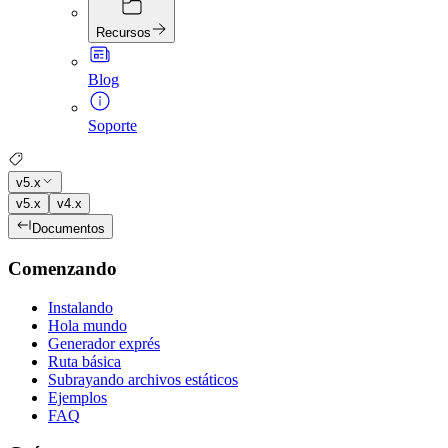
Recursos
Blog
Soporte
v5.x
v5.x
v4.x
Documentos
Comenzando
Instalando
Hola mundo
Generador exprés
Ruta básica
Subrayando archivos estáticos
Ejemplos
FAQ