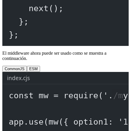
next
();
};
};
El middleware ahora puede ser usado como se muestra a
continuación.
CommonJS
ESM
index.cjs
const
mw
=
require
(
'./my
app.
use
(
mw
({ option1: 
'1