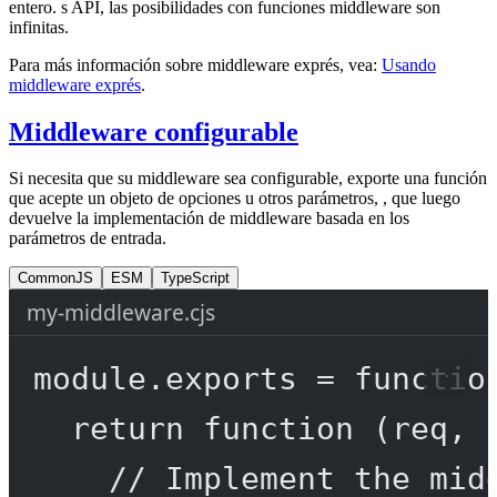
entero. s API, las posibilidades con funciones middleware son
infinitas.
Para más información sobre middleware exprés, vea:
Usando
middleware exprés
.
Middleware configurable
Si necesita que su middleware sea configurable, exporte una función
que acepte un objeto de opciones u otros parámetros, , que luego
devuelve la implementación de middleware basada en los
parámetros de entrada.
CommonJS
ESM
TypeScript
my-middleware.cjs
module
.
exports
=
functio
return
function
 (
req
, 
// Implement the mid