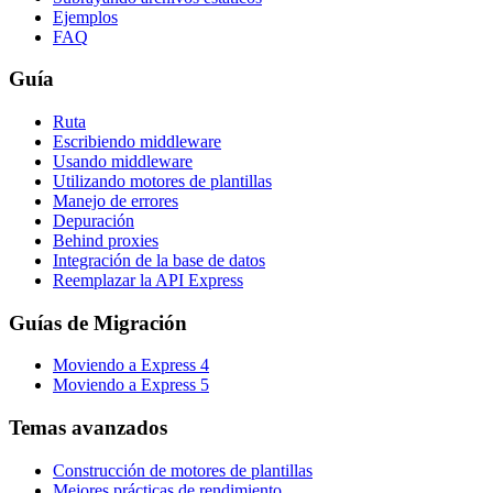
Ejemplos
FAQ
Guía
Ruta
Escribiendo middleware
Usando middleware
Utilizando motores de plantillas
Manejo de errores
Depuración
Behind proxies
Integración de la base de datos
Reemplazar la API Express
Guías de Migración
Moviendo a Express 4
Moviendo a Express 5
Temas avanzados
Construcción de motores de plantillas
Mejores prácticas de rendimiento