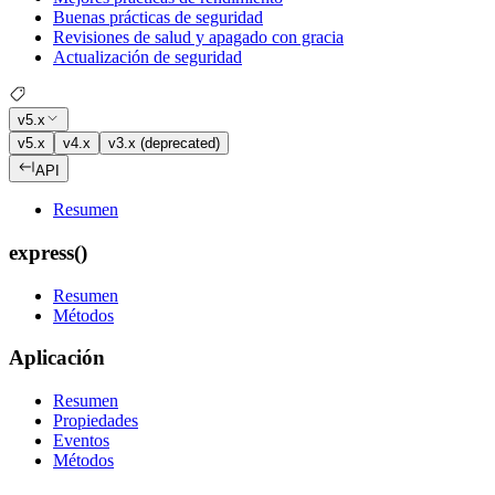
Buenas prácticas de seguridad
Revisiones de salud y apagado con gracia
Actualización de seguridad
v5.x
v5.x
v4.x
v3.x (deprecated)
API
Resumen
express()
Resumen
Métodos
Aplicación
Resumen
Propiedades
Eventos
Métodos