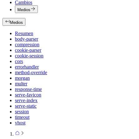
Cambios
Medios
Medios
Resumen
body-parser
compression
cookie-parser
cookie-session
cors
errorhandler
method-override
morgan
multer
response-time
serve-favicon
serve-index
serve-static
session
timeout
vhost