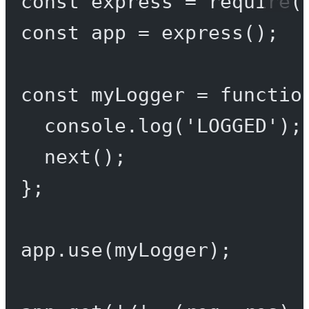
const
express
=
require
(
const
app
=
express
();
const
myLogger
=
functio
console.
log
(
'LOGGED'
);
next
();
};
app.
use
(myLogger);