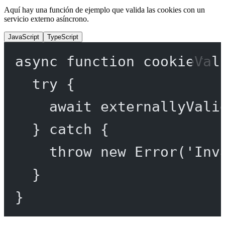
Aquí hay una función de ejemplo que valida las cookies con un
servicio externo asíncrono.
JavaScript
TypeScript
async
function
cookieVal
try
 {
await
externallyVali
} 
catch
 {
throw
new
Error
(
'Inv
}
}