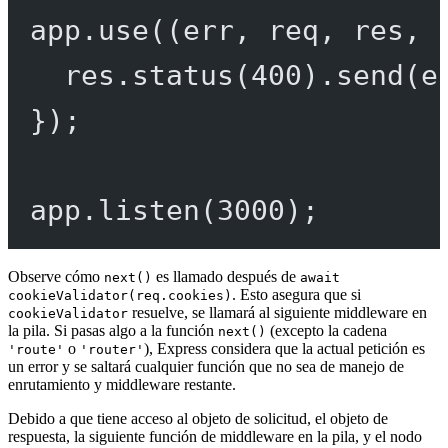
app.
use
((
err
, 
req
, 
res
, 
res.
status
(
400
).
send
(e
});
app.
listen
(
3000
);
Observe cómo
es llamado después de
next()
await
. Esto asegura que si
cookieValidator(req.cookies)
resuelve, se llamará al siguiente middleware en
cookieValidator
la pila. Si pasas algo a la función
(excepto la cadena
next()
o
), Express considera que la actual petición es
'route'
'router'
un error y se saltará cualquier función que no sea de manejo de
enrutamiento y middleware restante.
Debido a que tiene acceso al objeto de solicitud, el objeto de
respuesta, la siguiente función de middleware en la pila, y el nodo