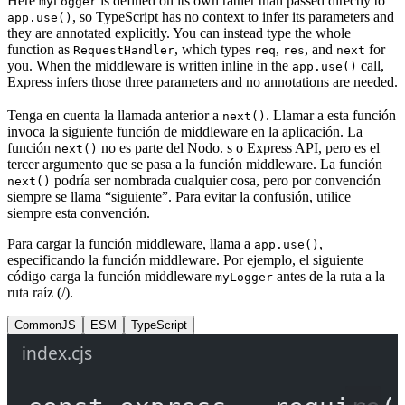
Here
is defined on its own rather than passed directly to
myLogger
, so TypeScript has no context to infer its parameters and
app.use()
they are annotated explicitly. You can instead type the whole
function as
, which types
,
, and
for
RequestHandler
req
res
next
you. When the middleware is written inline in the
call,
app.use()
Express infers those three parameters and no annotations are needed.
Tenga en cuenta la llamada anterior a
. Llamar a esta función
next()
invoca la siguiente función de middleware en la aplicación. La
función
no es parte del Nodo. s o Express API, pero es el
next()
tercer argumento que se pasa a la función middleware. La función
podría ser nombrada cualquier cosa, pero por convención
next()
siempre se llama “siguiente”. Para evitar la confusión, utilice
siempre esta convención.
Para cargar la función middleware, llama a
,
app.use()
especificando la función middleware. Por ejemplo, el siguiente
código carga la función middleware
antes de la ruta a la
myLogger
ruta raíz (/).
CommonJS
ESM
TypeScript
index.cjs