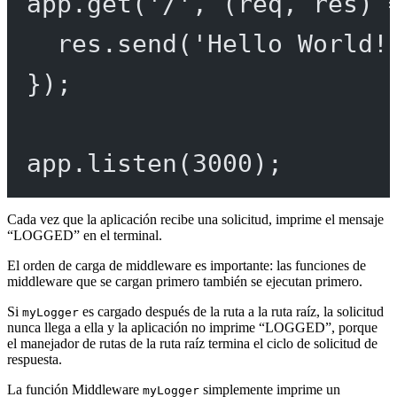
app.
get
(
'/'
, (
req
, 
res
) 
res.
send
(
'Hello World!
});
app.
listen
(
3000
);
Cada vez que la aplicación recibe una solicitud, imprime el mensaje
“LOGGED” en el terminal.
El orden de carga de middleware es importante: las funciones de
middleware que se cargan primero también se ejecutan primero.
Si
es cargado después de la ruta a la ruta raíz, la solicitud
myLogger
nunca llega a ella y la aplicación no imprime “LOGGED”, porque
el manejador de rutas de la ruta raíz termina el ciclo de solicitud de
respuesta.
La función Middleware
simplemente imprime un
myLogger