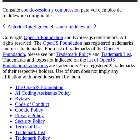
Consulte
cookie-session
y
compression
para ver ejemplos de
middleware configurable.
Anterior
Ruta
Siguiente
Usando middleware
Copyright
OpenJS Foundation
and Express.js contributors. All
rights reserved. The
OpenJS Foundation
has registered trademarks
and uses trademarks. For a list of trademarks of the
OpenJS
Foundation
, please see our
Trademark Policy
and
Trademark List
.
Trademarks and logos not indicated on the
list of OpenJS
Foundation trademarks
are trademarks™ or registered® trademarks
of their respective holders. Use of them does not imply any
affiliation with or endorsement by them.
The OpenJS Foundation
AI Coding Assistants Policy
Bylaws
Code of Conduct
Cookie Policy
Privacy Policy
Security Policy
Terms of Use
Trademark List
Trademark Policy