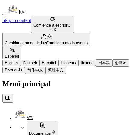
Skip to content
Comience a escribir...
⌘ K
Cambiar al modo de luz
Cambiar a modo oscuro
Español
English
Deutsch
Español
Français
Italiano
日本語
한국어
Português
简体中文
繁體中文
Menú principal
Documentos