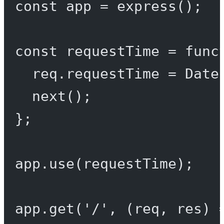
const
app
=
express
();
const
requestTime
=
func
req.requestTime 
=
 Date
next
();
};
app.
use
(requestTime);
app.
get
(
'/'
, (
req
, 
res
) 