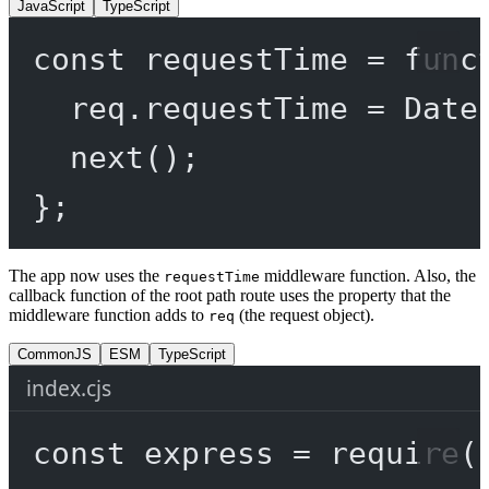
JavaScript
TypeScript
const
requestTime
=
func
req.requestTime 
=
 Date
next
();
};
The app now uses the
middleware function. Also, the
requestTime
callback function of the root path route uses the property that the
middleware function adds to
(the request object).
req
CommonJS
ESM
TypeScript
index.cjs
const
express
=
require
(