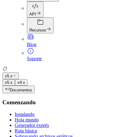
API
Recursos
Blog
Soporte
v5.x
v5.x
v4.x
Documentos
Comenzando
Instalando
Hola mundo
Generador exprés
Ruta básica
Subrayando archivos estáticos