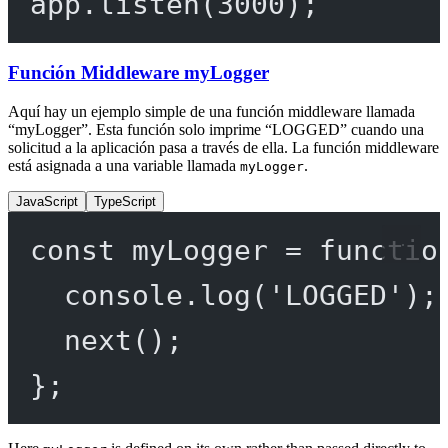
app.
listen
(
3000
);
Función Middleware myLogger
Aquí hay un ejemplo simple de una función middleware llamada
“myLogger”. Esta función solo imprime “LOGGED” cuando una
solicitud a la aplicación pasa a través de ella. La función middleware
está asignada a una variable llamada
.
myLogger
JavaScript
TypeScript
const
myLogger
=
functio
console.
log
(
'LOGGED'
);
next
();
};