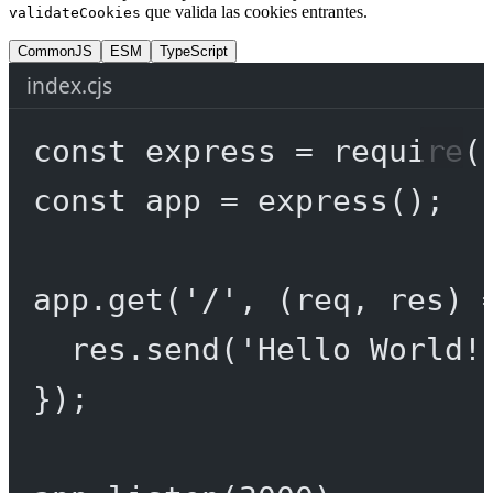
que valida las cookies entrantes.
validateCookies
CommonJS
ESM
TypeScript
index.cjs
const
express
=
require
(
const
app
=
express
();
app.
get
(
'/'
, (
req
, 
res
) 
res.
send
(
'Hello World!
});