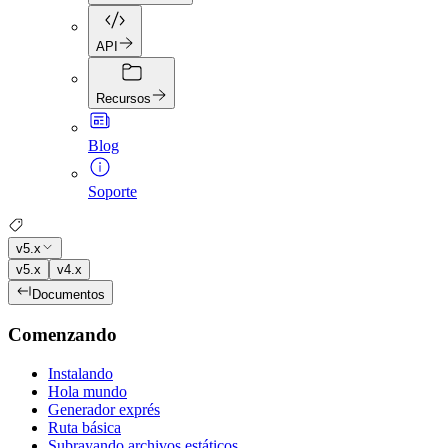
API
Recursos
Blog
Soporte
v5.x
v5.x
v4.x
Documentos
Comenzando
Instalando
Hola mundo
Generador exprés
Ruta básica
Subrayando archivos estáticos