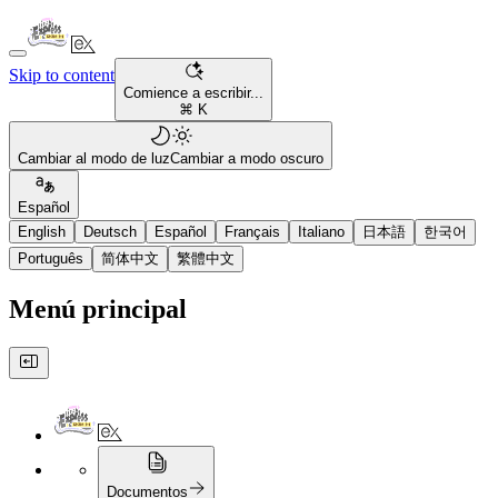
Skip to content
Comience a escribir...
⌘ K
Cambiar al modo de luz
Cambiar a modo oscuro
Español
English
Deutsch
Español
Français
Italiano
日本語
한국어
Português
简体中文
繁體中文
Menú principal
Documentos