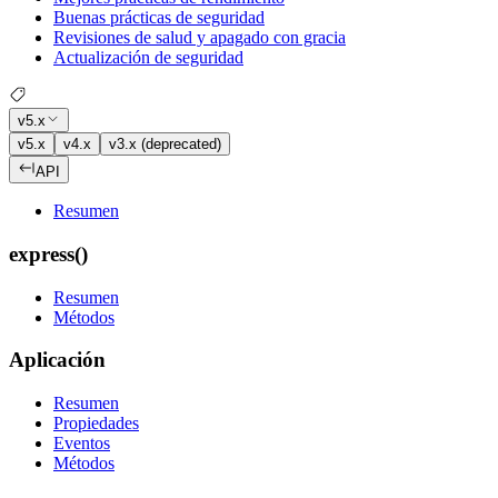
Buenas prácticas de seguridad
Revisiones de salud y apagado con gracia
Actualización de seguridad
v5.x
v5.x
v4.x
v3.x (deprecated)
API
Resumen
express()
Resumen
Métodos
Aplicación
Resumen
Propiedades
Eventos
Métodos