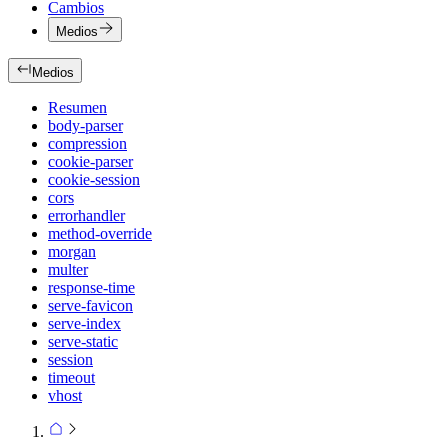
Cambios
Medios
Medios
Resumen
body-parser
compression
cookie-parser
cookie-session
cors
errorhandler
method-override
morgan
multer
response-time
serve-favicon
serve-index
serve-static
session
timeout
vhost