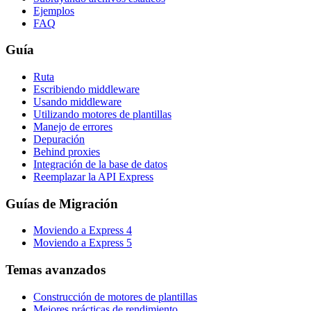
Ejemplos
FAQ
Guía
Ruta
Escribiendo middleware
Usando middleware
Utilizando motores de plantillas
Manejo de errores
Depuración
Behind proxies
Integración de la base de datos
Reemplazar la API Express
Guías de Migración
Moviendo a Express 4
Moviendo a Express 5
Temas avanzados
Construcción de motores de plantillas
Mejores prácticas de rendimiento