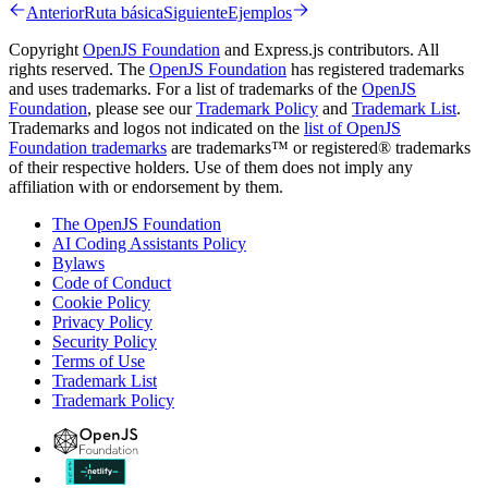
Anterior
Ruta básica
Siguiente
Ejemplos
Copyright
OpenJS Foundation
and Express.js contributors. All
rights reserved. The
OpenJS Foundation
has registered trademarks
and uses trademarks. For a list of trademarks of the
OpenJS
Foundation
, please see our
Trademark Policy
and
Trademark List
.
Trademarks and logos not indicated on the
list of OpenJS
Foundation trademarks
are trademarks™ or registered® trademarks
of their respective holders. Use of them does not imply any
affiliation with or endorsement by them.
The OpenJS Foundation
AI Coding Assistants Policy
Bylaws
Code of Conduct
Cookie Policy
Privacy Policy
Security Policy
Terms of Use
Trademark List
Trademark Policy