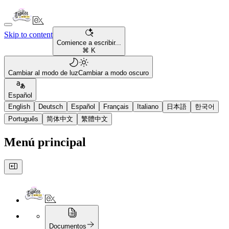
Skip to content
Comience a escribir...
⌘ K
Cambiar al modo de luz
Cambiar a modo oscuro
Español
English
Deutsch
Español
Français
Italiano
日本語
한국어
Português
简体中文
繁體中文
Menú principal
Documentos