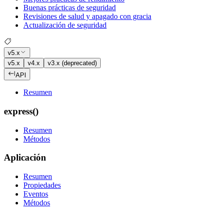
Buenas prácticas de seguridad
Revisiones de salud y apagado con gracia
Actualización de seguridad
v5.x
v5.x
v4.x
v3.x (deprecated)
API
Resumen
express()
Resumen
Métodos
Aplicación
Resumen
Propiedades
Eventos
Métodos