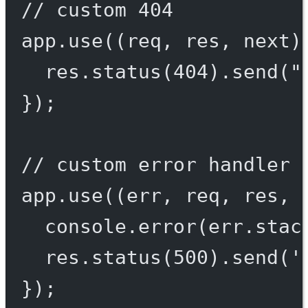
// custom 404
app.
use
((
req
, 
res
, 
next
)
res.
status
(
404
).
send
(
"
});
// custom error handler
app.
use
((
err
, 
req
, 
res
, 
console.
error
(err.stac
res.
status
(
500
).
send
(
'
});