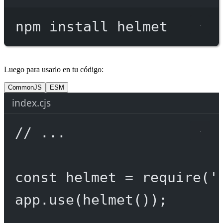
Terminal window
npm
install
helmet
Luego para usarlo en tu código:
CommonJS
ESM
index.cjs
// ...
const
helmet
=
require
(
'
app.
use
(
helmet
());