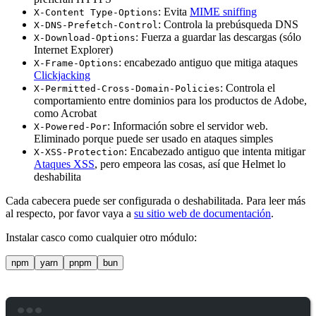
: Evita
MIME sniffing
X-Content Type-Options
: Controla la prebúsqueda DNS
X-DNS-Prefetch-Control
: Fuerza a guardar las descargas (sólo
X-Download-Options
Internet Explorer)
: encabezado antiguo que mitiga ataques
X-Frame-Options
Clickjacking
: Controla el
X-Permitted-Cross-Domain-Policies
comportamiento entre dominios para los productos de Adobe,
como Acrobat
: Información sobre el servidor web.
X-Powered-Por
Eliminado porque puede ser usado en ataques simples
: Encabezado antiguo que intenta mitigar
X-XSS-Protection
Ataques XSS
, pero empeora las cosas, así que Helmet lo
deshabilita
Cada cabecera puede ser configurada o deshabilitada. Para leer más
al respecto, por favor vaya a
su sitio web de documentación
.
Instalar casco como cualquier otro módulo:
npm
yarn
pnpm
bun