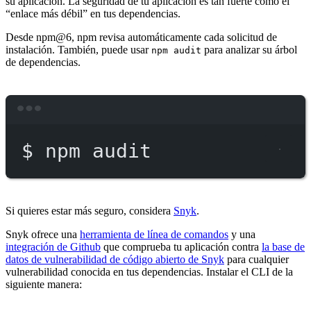
su aplicación. La seguridad de tu aplicación es tan fuerte como el
“enlace más débil” en tus dependencias.
Desde npm@6, npm revisa automáticamente cada solicitud de
instalación. También, puede usar
para analizar su árbol
npm audit
de dependencias.
Terminal window
$
npm
audit
Si quieres estar más seguro, considera
Snyk
.
Snyk ofrece una
herramienta de línea de comandos
y una
integración de Github
que comprueba tu aplicación contra
la base de
datos de vulnerabilidad de código abierto de Snyk
para cualquier
vulnerabilidad conocida en tus dependencias. Instalar el CLI de la
siguiente manera: