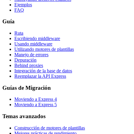
Ejemplos
FAQ
Guía
Ruta
Escribiendo middleware
Usando middleware
Utilizando motores de plantillas
Manejo de errores
Depuración
Behind proxies
Integración de la base de datos
Reemplazar la API Express
Guías de Migración
Moviendo a Express 4
Moviendo a Express 5
Temas avanzados
Construcción de motores de plantillas
Mejores prácticas de rendimiento