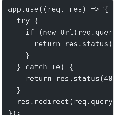
app.
use
((
req
, 
res
) 
=>
 {
try
 {
if
 (
new
Url
(req.quer
return
 res.
status
(
}
} 
catch
 (e) {
return
 res.
status
(
40
}
res.
redirect
(req.query
});