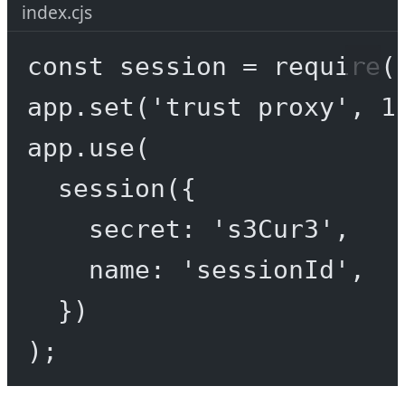
index.cjs
const
session
=
require
(
app.
set
(
'trust proxy'
, 
1
app.
use
(
session
({
secret: 
's3Cur3'
,
name: 
'sessionId'
,
})
);