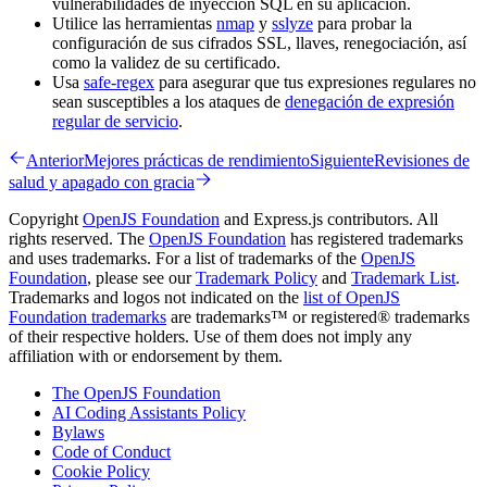
vulnerabilidades de inyección SQL en su aplicación.
Utilice las herramientas
nmap
y
sslyze
para probar la
configuración de sus cifrados SSL, llaves, renegociación, así
como la validez de su certificado.
Usa
safe-regex
para asegurar que tus expresiones regulares no
sean susceptibles a los ataques de
denegación de expresión
regular de servicio
.
Anterior
Mejores prácticas de rendimiento
Siguiente
Revisiones de
salud y apagado con gracia
Copyright
OpenJS Foundation
and Express.js contributors. All
rights reserved. The
OpenJS Foundation
has registered trademarks
and uses trademarks. For a list of trademarks of the
OpenJS
Foundation
, please see our
Trademark Policy
and
Trademark List
.
Trademarks and logos not indicated on the
list of OpenJS
Foundation trademarks
are trademarks™ or registered® trademarks
of their respective holders. Use of them does not imply any
affiliation with or endorsement by them.
The OpenJS Foundation
AI Coding Assistants Policy
Bylaws
Code of Conduct
Cookie Policy