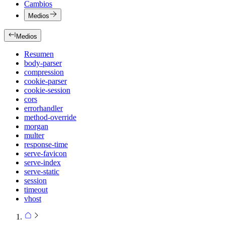
Cambios
Medios
Medios
Resumen
body-parser
compression
cookie-parser
cookie-session
cors
errorhandler
method-override
morgan
multer
response-time
serve-favicon
serve-index
serve-static
session
timeout
vhost