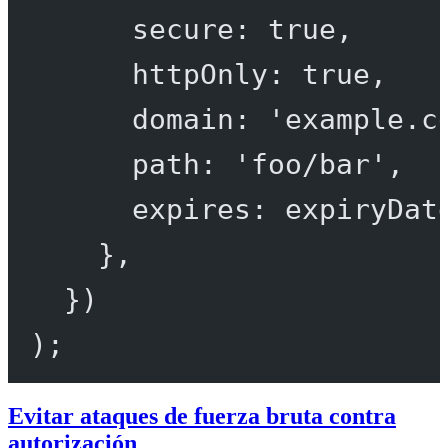
secure: 
true
,
httpOnly: 
true
,
domain: 
'example.c
path: 
'foo/bar'
,
expires: expiryDat
},
})
);
Evitar ataques de fuerza bruta contra
autorización