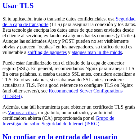
Usar TLS
Si tu aplicación trata o transmite datos confidenciales, usa
Seguridad
de la capa de transporte
(TLS) para asegurar la conexión y los datos.
Esta tecnología encripta los datos antes de que sean enviados desde
el cliente al servidor, evitando así algunos hacks comunes (y fáciles).
Aunque las solicitudes Ajax y POST pueden no ser visiblemente
obvias y parecen “ocultas” en los navegadores, su tráfico de red es
vulnerable a
sniffing de paquetes
y
ataques man-in-the-midds
.
Puede estar familiarizado con el cifrado de la capa de conector
seguro (SSL). En general, recomendamos Nginx para manejar TLS.
En otras palabras, si estaba usando SSL antes, considere actualizar a
TLS. En otras palabras, si estaba usando SSL antes, considere
actualizar a TLS. For a good reference to configure TLS on Nginx
(and other servers), see
Recommended Server Configurations
(TLSRef)
.
Además, una útil herramienta para obtener un certificado TLS gratis
es
Vamos a cifrar
, un gratuito, automatizado, y autoridad
certificadora abierta (CA) proporcionada por el
Grupo de
Investigación sobre Seguridad de Internet (ISRG)
.
No confiar en la entrada del usuario