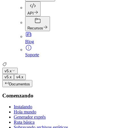
API
Recursos
Blog
Soporte
v5.x
v5.x
v4.x
Documentos
Comenzando
Instalando
Hola mundo
Generador exprés
Ruta básica
Subrayando archivos estáticos