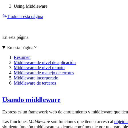
Using Middleware
Traducir esta página
En esta página
En esta página
Resumen
Middleware de nivel de aplicación
Middleware de nivel remoto
Middleware de manejo de errores
Middleware incorporado
Middleware de terceros
Usando middleware
Express es un framework web de enrutamiento y middleware que tiene
Las funciones
Middleware
son funciones que tienen acceso al
objeto 
siguiente función middleware se denota comúnmente por una variabl