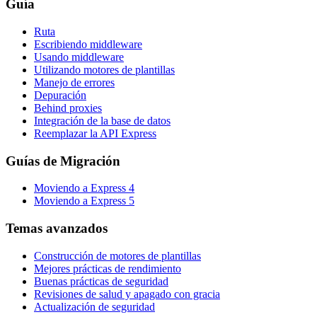
Guía
Ruta
Escribiendo middleware
Usando middleware
Utilizando motores de plantillas
Manejo de errores
Depuración
Behind proxies
Integración de la base de datos
Reemplazar la API Express
Guías de Migración
Moviendo a Express 4
Moviendo a Express 5
Temas avanzados
Construcción de motores de plantillas
Mejores prácticas de rendimiento
Buenas prácticas de seguridad
Revisiones de salud y apagado con gracia
Actualización de seguridad