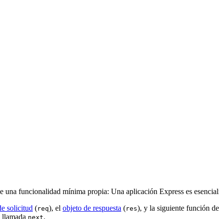
 una funcionalidad mínima propia: Una aplicación Express es esencial
de solicitud
(
), el
objeto de respuesta
(
), y la siguiente función d
req
res
e llamada
.
next