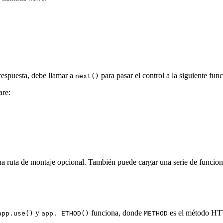
 respuesta, debe llamar a
para pasar el control a la siguiente fun
next()
are:
a ruta de montaje opcional. También puede cargar una serie de funcione
y
funciona, donde
es el método HTT
app.use()
app. ETHOD()
METHOD