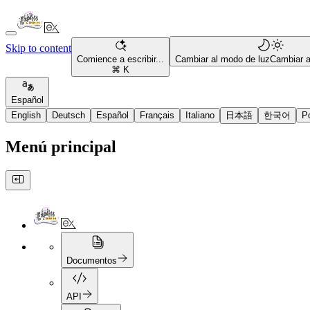
Skip to content
Comience a escribir...
Cambiar al modo de luz
Cambiar 
⌘ K
Español
English
Deutsch
Español
Français
Italiano
日本語
한국어
P
Menú principal
Documentos
API