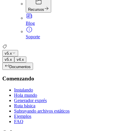
Recursos
Blog
Soporte
v5.x
v5.x
v4.x
Documentos
Comenzando
Instalando
Hola mundo
Generador exprés
Ruta básica
Subrayando archivos estáticos
Ejemplos
FAQ