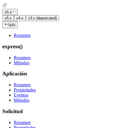
v5.x
v5.x
v4.x
v3.x (deprecated)
API
Resumen
express()
Resumen
Métodos
Aplicación
Resumen
Propiedades
Eventos
Métodos
Solicitud
Resumen
Propiedades