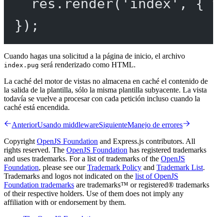
res.
render
(
'index'
, { 
});
Cuando hagas una solicitud a la página de inicio, el archivo
será renderizado como HTML.
index.pug
La caché del motor de vistas no almacena en caché el contenido de
la salida de la plantilla, sólo la misma plantilla subyacente. La vista
todavía se vuelve a procesar con cada petición incluso cuando la
caché está encendida.
Anterior
Usando middleware
Siguiente
Manejo de errores
Copyright
OpenJS Foundation
and Express.js contributors. All
rights reserved. The
OpenJS Foundation
has registered trademarks
and uses trademarks. For a list of trademarks of the
OpenJS
Foundation
, please see our
Trademark Policy
and
Trademark List
.
Trademarks and logos not indicated on the
list of OpenJS
Foundation trademarks
are trademarks™ or registered® trademarks
of their respective holders. Use of them does not imply any
affiliation with or endorsement by them.