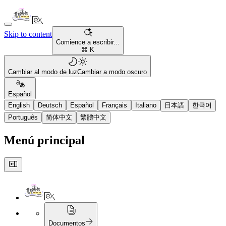
Skip to content
Comience a escribir...
⌘ K
Cambiar al modo de luz
Cambiar a modo oscuro
Español
English
Deutsch
Español
Français
Italiano
日本語
한국어
Português
简体中文
繁體中文
Menú principal
Documentos