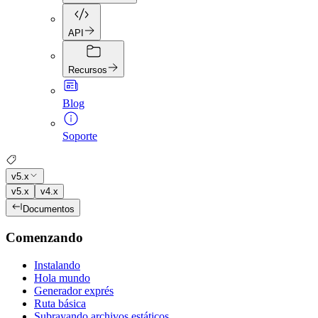
API
Recursos
Blog
Soporte
v5.x
v5.x
v4.x
Documentos
Comenzando
Instalando
Hola mundo
Generador exprés
Ruta básica
Subrayando archivos estáticos