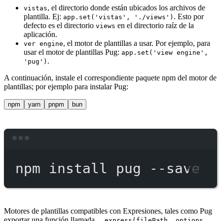
, el directorio donde están ubicados los archivos de
vistas
plantilla. Ej:
. Esto por
app.set('vistas', './views')
defecto es el directorio
en el directorio raíz de la
views
aplicación.
, el motor de plantillas a usar. Por ejemplo, para
ver engine
usar el motor de plantillas Pug:
app.set('view engine',
.
'pug')
A continuación, instale el correspondiente paquete npm del motor de
plantillas; por ejemplo para instalar Pug:
npm
yarn
pnpm
bun
Terminal window
npm
install
pug
--save
Motores de plantillas compatibles con Expresiones, tales como Pug
exportar una función llamada
__express(filePath, options,