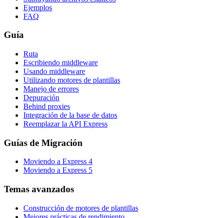
Ejemplos
FAQ
Guía
Ruta
Escribiendo middleware
Usando middleware
Utilizando motores de plantillas
Manejo de errores
Depuración
Behind proxies
Integración de la base de datos
Reemplazar la API Express
Guías de Migración
Moviendo a Express 4
Moviendo a Express 5
Temas avanzados
Construcción de motores de plantillas
Mejores prácticas de rendimiento