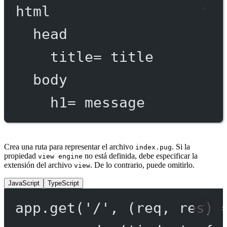
html
head
title
=
 title
body
h1
=
 message
Crea una ruta para representar el archivo
. Si la
index.pug
propiedad
no está definida, debe especificar la
view engine
extensión del archivo
. De lo contrario, puede omitirlo.
view
JavaScript
TypeScript
app.
get
(
'/'
, (
req
, 
res
) 