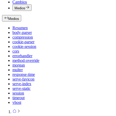
Cambios
Medios
Medios
Resumen
body-parser
compression
cookie-parser
cookie-session
cors
errorhandler
method-override
morgan
multer
response-time
serve-favicon
serve-index
serve-static
session
timeout
vhost