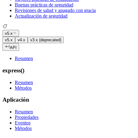
Buenas prácticas de seguridad
Revisiones de salud y apagado con gracia
Actualización de seguridad
v5.x
v5.x
v4.x
v3.x (deprecated)
API
Resumen
express()
Resumen
Métodos
Aplicación
Resumen
Propiedades
Eventos
Métodos