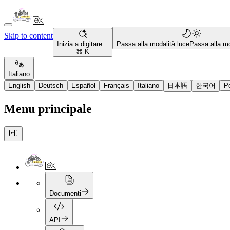
Skip to content
Inizia a digitare...
Passa alla modalità luce
Passa alla mo
⌘ K
Italiano
English
Deutsch
Español
Français
Italiano
日本語
한국어
P
Menu principale
Documenti
API