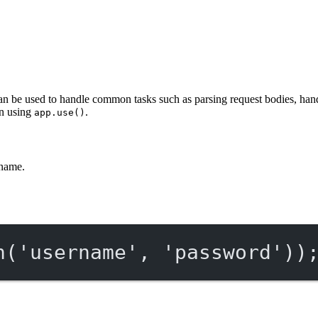
can be used to handle common tasks such as parsing request bodies, han
on using
.
app.use()
rname.
h
(
'username'
, 
'password'
))