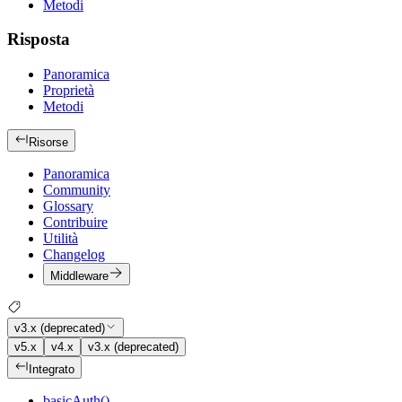
Metodi
Risposta
Panoramica
Proprietà
Metodi
Risorse
Panoramica
Community
Glossary
Contribuire
Utilità
Changelog
Middleware
v3.x (deprecated)
v5.x
v4.x
v3.x (deprecated)
Integrato
basicAuth()