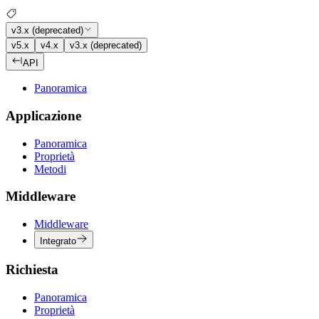
v3.x (deprecated)
v5.x
v4.x
v3.x (deprecated)
API
Panoramica
Applicazione
Panoramica
Proprietà
Metodi
Middleware
Middleware
Integrato
Richiesta
Panoramica
Proprietà