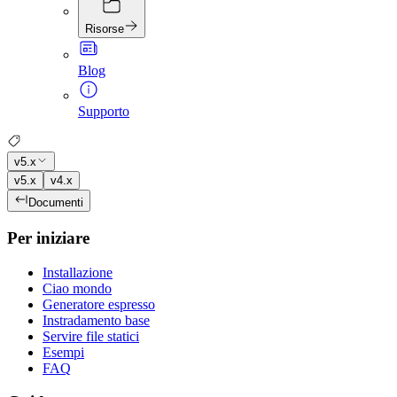
Risorse
Blog
Supporto
v5.x
v5.x
v4.x
Documenti
Per iniziare
Installazione
Ciao mondo
Generatore espresso
Instradamento base
Servire file statici
Esempi
FAQ