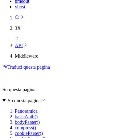
timeout
vhost
3X
API
Middleware
Traduci questa pagina
Su questa pagina
Su questa pagina
Panoramica
basicAuth()
bodyParser()
compress()
cookieParser()