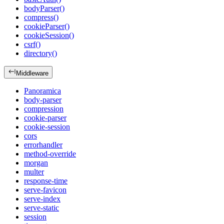
bodyParser()
compress()
cookieParser()
cookieSession()
csrf()
directory()
Middleware
Panoramica
body-parser
compression
cookie-parser
cookie-session
cors
errorhandler
method-override
morgan
multer
response-time
serve-favicon
serve-index
serve-static
session