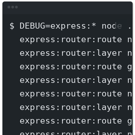
Terminal window
$
DEBUG=express:
*
node
.
express:router:route
n
express:router:layer
n
express:router:route
g
express:router:layer
n
express:router:route
n
express:router:layer
n
express:router:route
g
express:router:layer
n