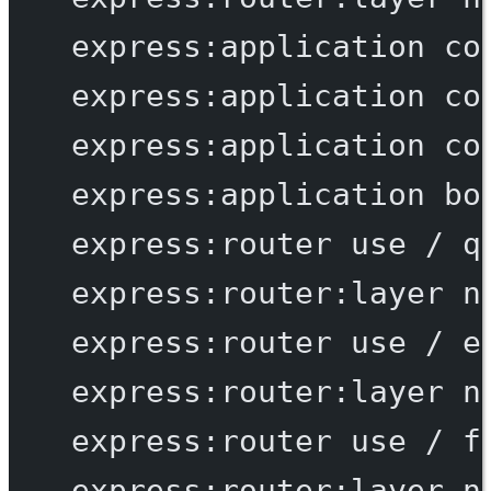
express:application
co
express:application
co
express:application
co
express:application
bo
express:router
use
/
q
express:router:layer
n
express:router
use
/
e
express:router:layer
n
express:router
use
/
f
express:router:layer
n