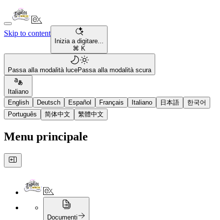
Skip to content
Inizia a digitare...
⌘ K
Passa alla modalità luce
Passa alla modalità scura
Italiano
English
Deutsch
Español
Français
Italiano
日本語
한국어
Português
简体中文
繁體中文
Menu principale
Documenti