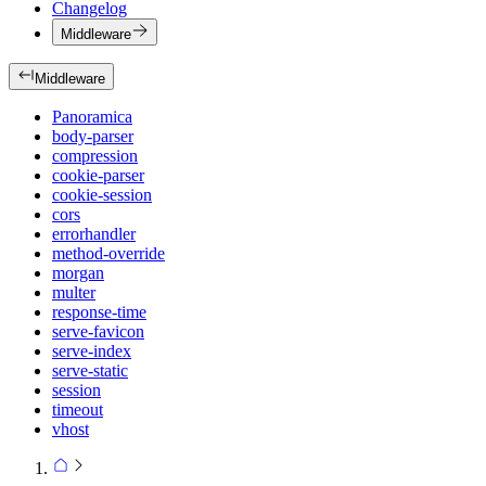
Changelog
Middleware
Middleware
Panoramica
body-parser
compression
cookie-parser
cookie-session
cors
errorhandler
method-override
morgan
multer
response-time
serve-favicon
serve-index
serve-static
session
timeout
vhost