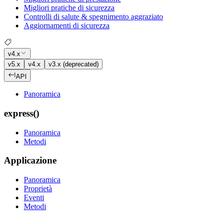
Migliori pratiche di sicurezza
Controlli di salute & spegnimento aggraziato
Aggiornamenti di sicurezza
v4.x
v5.x
v4.x
v3.x (deprecated)
API
Panoramica
express()
Panoramica
Metodi
Applicazione
Panoramica
Proprietà
Eventi
Metodi