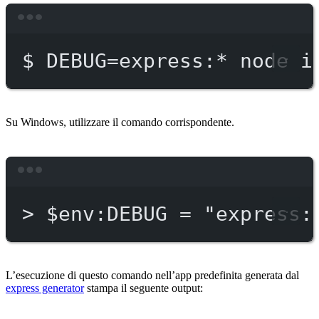
Terminal window
$
DEBUG=express:
*
node
i
Su Windows, utilizzare il comando corrispondente.
Terminal window
>
 $env:DEBUG = 
"express:
L’esecuzione di questo comando nell’app predefinita generata dal
express generator
stampa il seguente output: