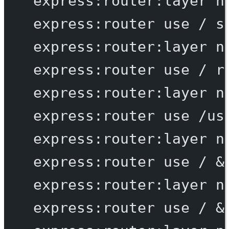
express:router:layer
n
express:router
use
/
s
express:router:layer
n
express:router
use
/
r
express:router:layer
n
express:router
use
/us
express:router:layer
n
express:router
use
/
 &
express:router:layer
n
express:router
use
/
 &