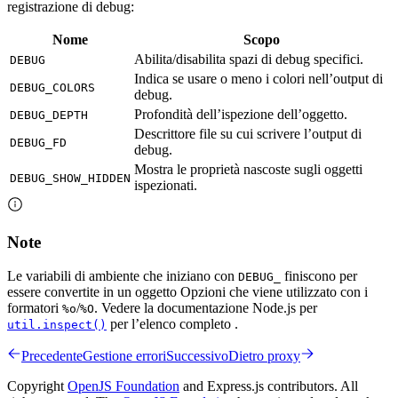
registrazione di debug:
Nome
Scopo
Abilita/disabilita spazi di debug specifici.
DEBUG
Indica se usare o meno i colori nell’output di
DEBUG_COLORS
debug.
Profondità dell’ispezione dell’oggetto.
DEBUG_DEPTH
Descrittore file su cui scrivere l’output di
DEBUG_FD
debug.
Mostra le proprietà nascoste sugli oggetti
DEBUG_SHOW_HIDDEN
ispezionati.
Note
Le variabili di ambiente che iniziano con
finiscono per
DEBUG_
essere convertite in un oggetto Opzioni che viene utilizzato con i
formatori
/
. Vedere la documentazione Node.js per
%o
%O
per l’elenco completo .
util.inspect()
Precedente
Gestione errori
Successivo
Dietro proxy
Copyright
OpenJS Foundation
and Express.js contributors. All