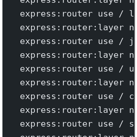
express:router
use
/
l
express:router:layer
n
express:router
use
/
j
express:router:layer
n
express:router
use
/
u
express:router:layer
n
express:router
use
/
c
express:router:layer
n
express:router
use
/
s