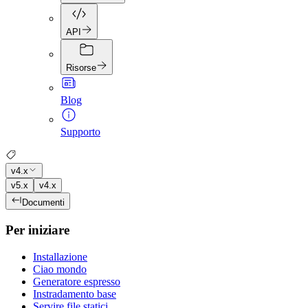
API
Risorse
Blog
Supporto
v4.x
v5.x
v4.x
Documenti
Per iniziare
Installazione
Ciao mondo
Generatore espresso
Instradamento base
Servire file statici