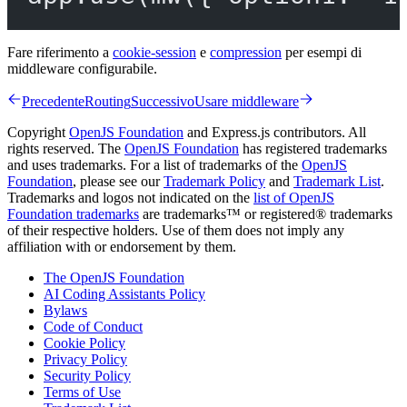
Fare riferimento a
cookie-session
e
compression
per esempi di
middleware configurabile.
Precedente
Routing
Successivo
Usare middleware
Copyright
OpenJS Foundation
and Express.js contributors. All
rights reserved. The
OpenJS Foundation
has registered trademarks
and uses trademarks. For a list of trademarks of the
OpenJS
Foundation
, please see our
Trademark Policy
and
Trademark List
.
Trademarks and logos not indicated on the
list of OpenJS
Foundation trademarks
are trademarks™ or registered® trademarks
of their respective holders. Use of them does not imply any
affiliation with or endorsement by them.
The OpenJS Foundation
AI Coding Assistants Policy
Bylaws
Code of Conduct
Cookie Policy
Privacy Policy
Security Policy
Terms of Use