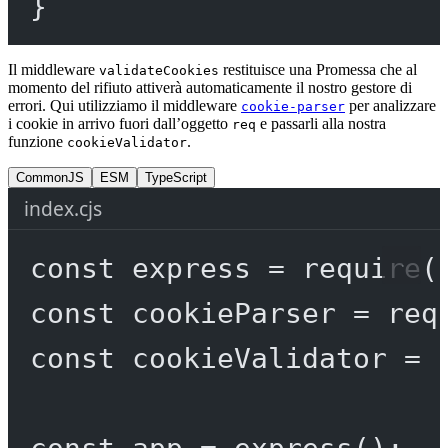
}
Il middleware
restituisce una Promessa che al
validateCookies
momento del rifiuto attiverà automaticamente il nostro gestore di
errori. Qui utilizziamo il middleware
per analizzare
cookie-parser
i cookie in arrivo fuori dall’oggetto
e passarli alla nostra
req
funzione
.
cookieValidator
CommonJS
ESM
TypeScript
index.cjs
const
express
=
require
(
const
cookieParser
=
req
const
cookieValidator
=
const
app
=
express
();