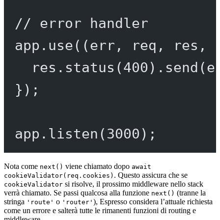
// error handler
app.
use
((
err
, 
req
, 
res
, 
res.
status
(
400
).
send
(e
});
app.
listen
(
3000
);
Nota come
viene chiamato dopo
next()
await
. Questo assicura che se
cookieValidator(req.cookies)
si risolve, il prossimo middleware nello stack
cookieValidator
verrà chiamato. Se passi qualcosa alla funzione
(tranne la
next()
stringa
o
), Espresso considera l’attuale richiesta
'route'
'router'
come un errore e salterà tutte le rimanenti funzioni di routing e
middleware .