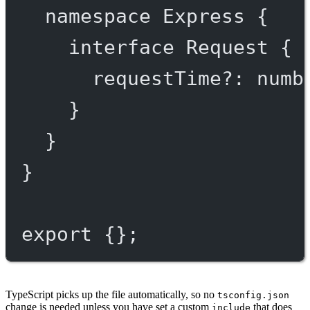
namespace
Express
 {
interface
Request
 {
requestTime
?:
numb
}
}
}
export
 {};
TypeScript picks up the file automatically, so no
tsconfig.json
change is needed unless you have set a custom
that does
include