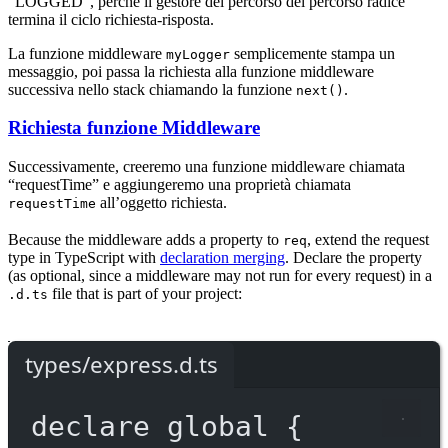
“LOGGED”, perché il gestore del percorso del percorso radice
termina il ciclo richiesta-risposta.
La funzione middleware
semplicemente stampa un
myLogger
messaggio, poi passa la richiesta alla funzione middleware
successiva nello stack chiamando la funzione
.
next()
Richiesta funzione Middleware
Successivamente, creeremo una funzione middleware chiamata
“requestTime” e aggiungeremo una proprietà chiamata
all’oggetto richiesta.
requestTime
Because the middleware adds a property to
, extend the request
req
type in TypeScript with
declaration merging
. Declare the property
(as optional, since a middleware may not run for every request) in a
file that is part of your project:
.d.ts
types/express.d.ts
declare
 global {