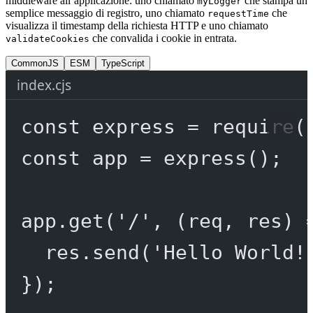
middleware all’applicazione: uno chiamato
che stampa un
myLogger
semplice messaggio di registro, uno chiamato
che
requestTime
visualizza il timestamp della richiesta HTTP e uno chiamato
che convalida i cookie in entrata.
validateCookies
CommonJS
ESM
TypeScript
index.cjs
const
express
=
require
(
const
app
=
express
();
app.
get
(
'/'
, (
req
, 
res
) 
res.
send
(
'Hello World!
});