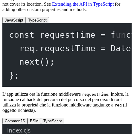
not cover its location. See
Extending the API in TypeScript
for
adding other custom properties and methods.
JavaScript
TypeScript
const
requestTime
=
func
req.requestTime 
=
 Date
next
();
};
L’app utilizza ora la funzione middleware
. Inoltre, la
requestTime
funzione callback del percorso del percorso del percorso di root
utilizza la proprietà che la funzione middleware aggiunge a
(il
req
oggetto richiesta).
CommonJS
ESM
TypeScript
index.cjs