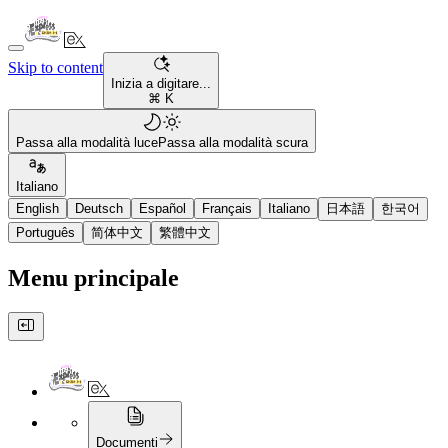
Skip to content
Inizia a digitare...
⌘ K
Passa alla modalità luce
Passa alla modalità scura
Italiano
English
Deutsch
Español
Français
Italiano
日本語
한국어
Português
简体中文
繁體中文
Menu principale
Documenti