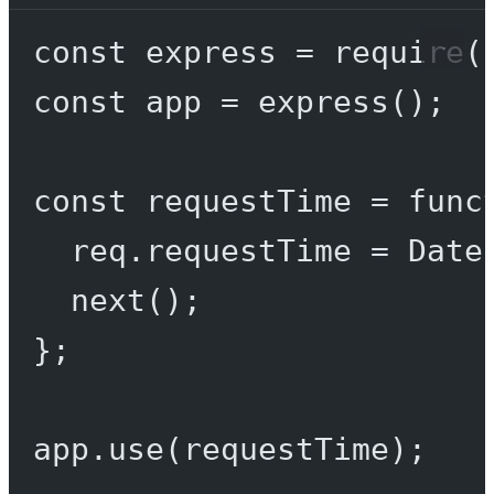
const
express
=
require
(
const
app
=
express
();
const
requestTime
=
func
req.requestTime 
=
 Date
next
();
};
app.
use
(requestTime);