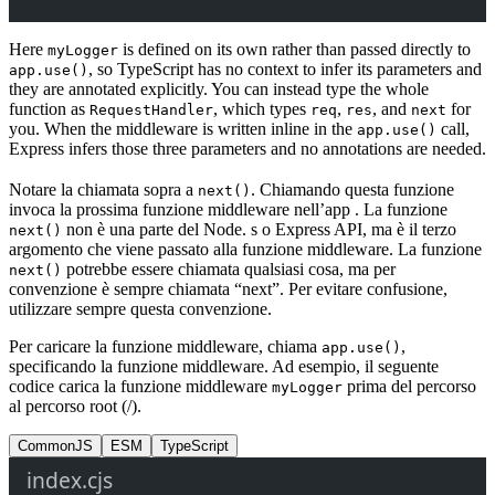
Here
is defined on its own rather than passed directly to
myLogger
, so TypeScript has no context to infer its parameters and
app.use()
they are annotated explicitly. You can instead type the whole
function as
, which types
,
, and
for
RequestHandler
req
res
next
you. When the middleware is written inline in the
call,
app.use()
Express infers those three parameters and no annotations are needed.
Notare la chiamata sopra a
. Chiamando questa funzione
next()
invoca la prossima funzione middleware nell’app . La funzione
non è una parte del Node. s o Express API, ma è il terzo
next()
argomento che viene passato alla funzione middleware. La funzione
potrebbe essere chiamata qualsiasi cosa, ma per
next()
convenzione è sempre chiamata “next”. Per evitare confusione,
utilizzare sempre questa convenzione.
Per caricare la funzione middleware, chiama
,
app.use()
specificando la funzione middleware. Ad esempio, il seguente
codice carica la funzione middleware
prima del percorso
myLogger
al percorso root (/).
CommonJS
ESM
TypeScript
index.cjs