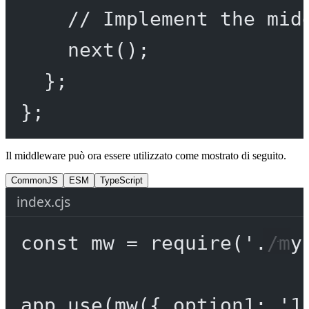
// Implement the mid
next
();
};
};
Il middleware può ora essere utilizzato come mostrato di seguito.
CommonJS
ESM
TypeScript
index.cjs
const
mw
=
require
(
'./my
app.
use
(
mw
({ option1: 
'1