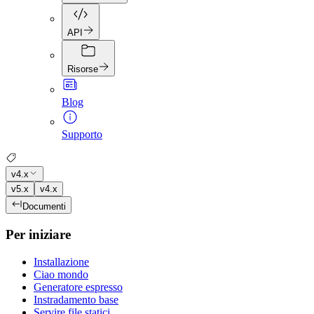
API
Risorse
Blog
Supporto
v4.x
v5.x
v4.x
Documenti
Per iniziare
Installazione
Ciao mondo
Generatore espresso
Instradamento base
Servire file statici