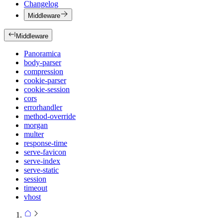
Changelog
Middleware
Middleware
Panoramica
body-parser
compression
cookie-parser
cookie-session
cors
errorhandler
method-override
morgan
multer
response-time
serve-favicon
serve-index
serve-static
session
timeout
vhost