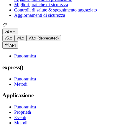
Migliori pratiche di sicurezza
Controlli di salute & spegnimento aggraziato
Aggiornamenti di sicurezza
v4.x
v5.x
v4.x
v3.x (deprecated)
API
Panoramica
express()
Panoramica
Metodi
Applicazione
Panoramica
Proprietà
Eventi
Metodi