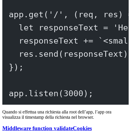
app.
get
(
'/'
, (
req
, 
res
) 
let
 responseText 
=
'He
responseText 
+=
`<smal
res.
send
(responseText)
});
app.
listen
(
3000
);
Quando si effettua una richiesta alla root dell’app, l’app ora
visualizza il timestamp della richiesta nel browser.
Middleware function validateCookies