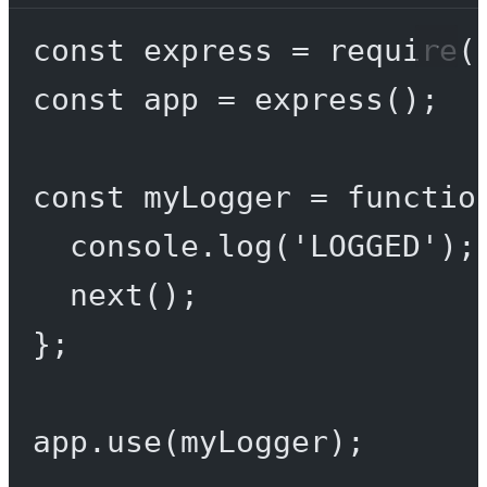
const
express
=
require
(
const
app
=
express
();
const
myLogger
=
functio
console.
log
(
'LOGGED'
);
next
();
};
app.
use
(myLogger);