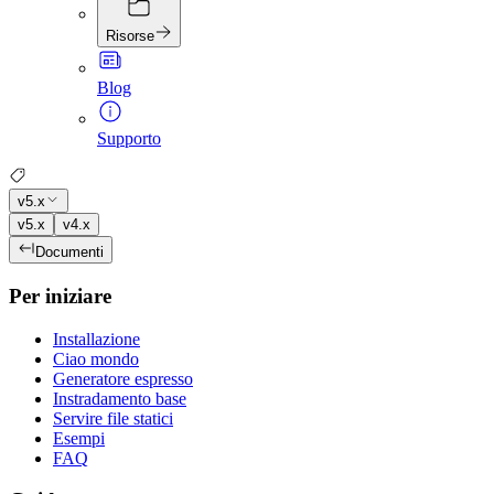
Risorse
Blog
Supporto
v5.x
v5.x
v4.x
Documenti
Per iniziare
Installazione
Ciao mondo
Generatore espresso
Instradamento base
Servire file statici
Esempi
FAQ