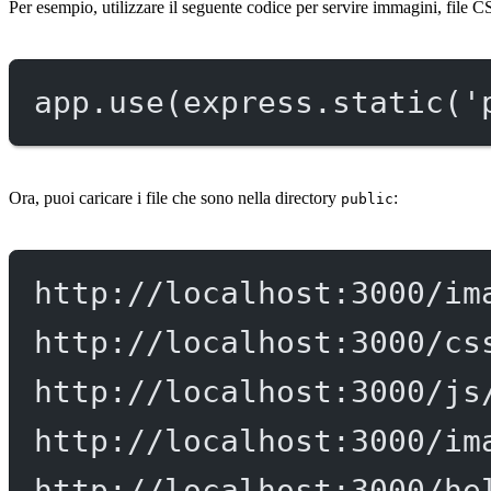
Per esempio, utilizzare il seguente codice per servire immagini, file C
app.
use
(express.
static
(
'
Ora, puoi caricare i file che sono nella directory
:
public
http://localhost:3000/im
http://localhost:3000/cs
http://localhost:3000/js
http://localhost:3000/im
http://localhost:3000/he