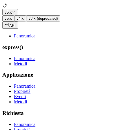
v5.x
v5.x
v4.x
v3.x (deprecated)
API
Panoramica
express()
Panoramica
Metodi
Applicazione
Panoramica
Proprietà
Eventi
Metodi
Richiesta
Panoramica
Proprietà