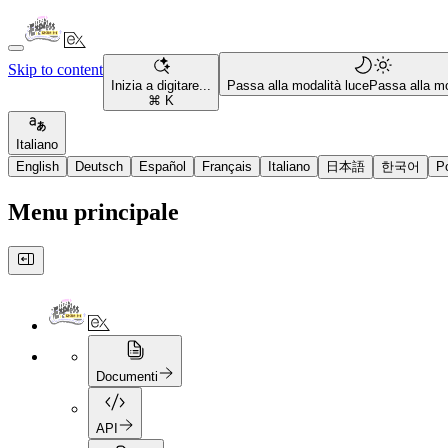
Skip to content
Inizia a digitare...
Passa alla modalità luce
Passa alla mo
⌘ K
Italiano
English
Deutsch
Español
Français
Italiano
日本語
한국어
P
Menu principale
Documenti
API