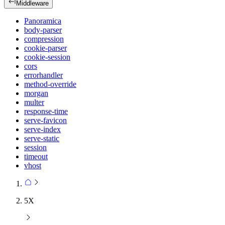
Middleware
Panoramica
body-parser
compression
cookie-parser
cookie-session
cors
errorhandler
method-override
morgan
multer
response-time
serve-favicon
serve-index
serve-static
session
timeout
vhost
5X