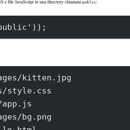
SS e file JavaScript in una directory chiamata
:
public
public'
));
ages/kitten.jpg
s/style.css
/app.js
ages/bg.png
llo.html