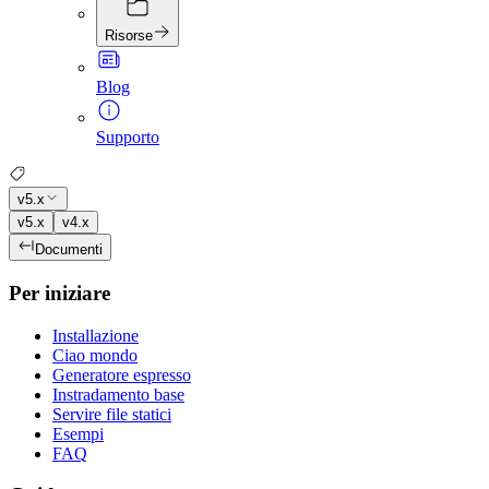
Risorse
Blog
Supporto
v5.x
v5.x
v4.x
Documenti
Per iniziare
Installazione
Ciao mondo
Generatore espresso
Instradamento base
Servire file statici
Esempi
FAQ