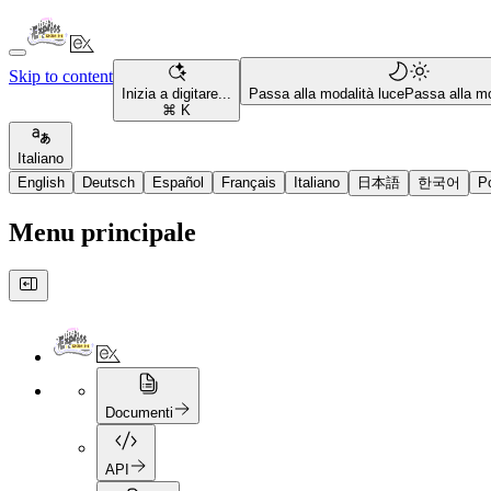
Skip to content
Inizia a digitare...
Passa alla modalità luce
Passa alla mo
⌘ K
Italiano
English
Deutsch
Español
Français
Italiano
日本語
한국어
P
Menu principale
Documenti
API