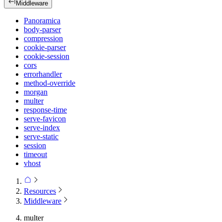
Middleware
Panoramica
body-parser
compression
cookie-parser
cookie-session
cors
errorhandler
method-override
morgan
multer
response-time
serve-favicon
serve-index
serve-static
session
timeout
vhost
Resources
Middleware
multer