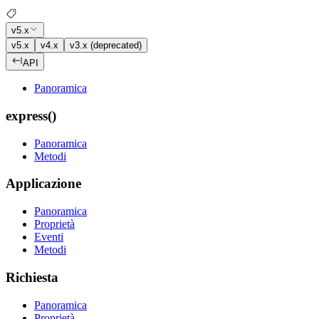
v5.x
v5.x
v4.x
v3.x (deprecated)
API
Panoramica
express()
Panoramica
Metodi
Applicazione
Panoramica
Proprietà
Eventi
Metodi
Richiesta
Panoramica
Proprietà