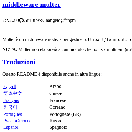
middleware multer
v2.2.0
GitHub
Changelog
npm
Multer è un middleware node.js per gestire
, 
multipart/form-data
NOTA
: Multer non elaborerà alcun modulo che non sia multipart (
mu
Traduzioni
Questo README è disponibile anche in altre lingue:
Arabo
العربية
简体中文
Cinese
Français
Francese
한국어
Coreano
Português
Portoghese (BR)
Русский язык
Russo
Español
Spagnolo