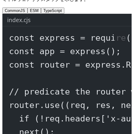
CommonJS
ESM
TypeScript
index.cjs
const
express
=
require
(
const
app
=
express
();
const
router
=
 express.
R
// predicate the router 
router.
use
((
req
, 
res
, 
ne
if
 (
!
req.headers[
'x-au
next
();