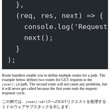
},
(
req
, 
res
, 
next
) 
=>
 {
console.
log
(
'Request
next
();
}
);
Route handlers enable you to define multiple routes for a path. The
example below defines two routes for GET requests to the
path. The second route will not cause any problems, but
/user/:id
it will never get called because the first route ends the request-
response cycle.
この例では、
パスへのGETリクエストを処理する
/user/:id
ミドルウェアサブスタックを示します。