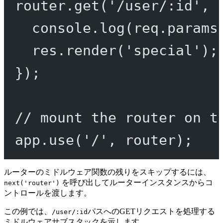
router.
get
(
'/user/:id'
, 
console.
log
(req.params
res.
render
(
'special'
);
});
// mount the router on t
app.
use
(
'/'
, router);
ルーターのミドルウェア関数の残りをスキップするには、
を呼び出してルーターインスタンスからコ
next('router')
ントロールを渡します。
この例では、
パスへのGETリクエストを処理する
/user/:id
ミドルウェアサブスタックを示します。