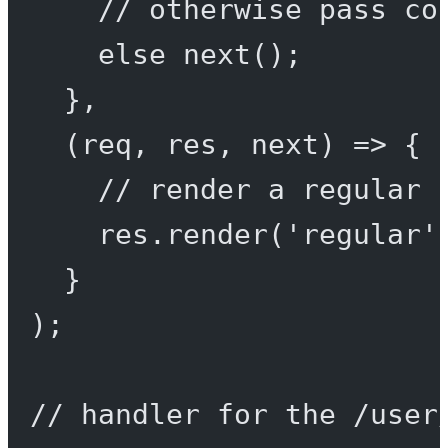
// otherwise pass co
else
next
();
},
(
req
, 
res
, 
next
) 
=>
 {
// render a regular 
res.
render
(
'regular'
}
);
// handler for the /user