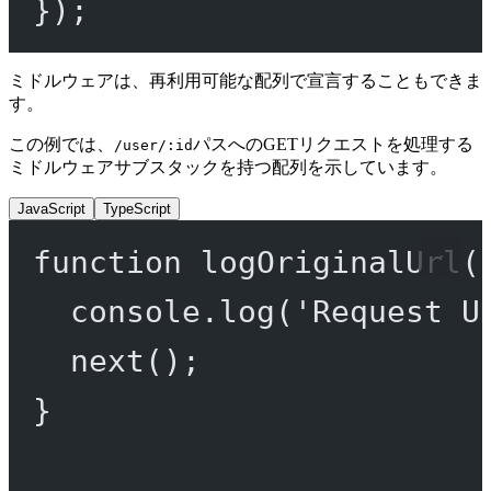
});
ミドルウェアは、再利用可能な配列で宣言することもできま
す。
この例では、
パスへのGETリクエストを処理する
/user/:id
ミドルウェアサブスタックを持つ配列を示しています。
JavaScript
TypeScript
function
logOriginalUrl
(
console.
log
(
'Request U
next
();
}