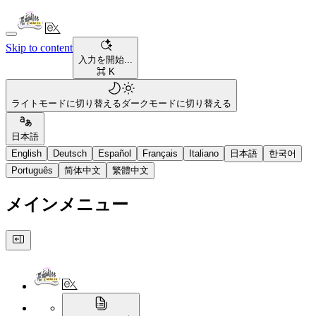
Skip to content
入力を開始...
⌘ K
ライトモードに切り替える
ダークモードに切り替える
日本語
English
Deutsch
Español
Français
Italiano
日本語
한국어
Português
简体中文
繁體中文
メインメニュー