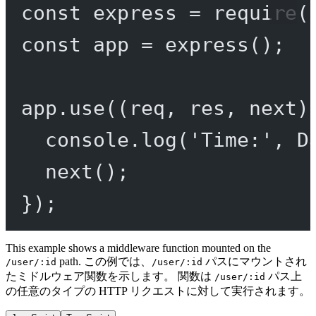
const
express
=
require
(
const
app
=
express
();
app.
use
((
req
, 
res
, 
next
)
console.
log
(
'Time:'
, D
next
();
});
This example shows a middleware function mounted on the
path. この例では、
パスにマウントされ
/user/:id
/user/:id
たミドルウェア関数を示します。 関数は
パス上
/user/:id
の任意のタイプの HTTP リクエストに対して実行されます。