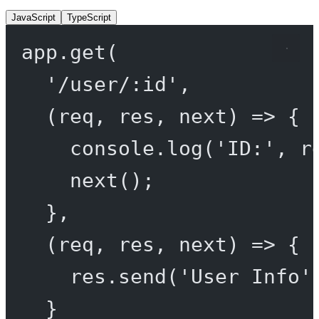
JavaScript
TypeScript
app.
get
(
'/user/:id'
,
(
req
, 
res
, 
next
) 
=>
 {
console.
log
(
'ID:'
, r
next
();
},
(
req
, 
res
, 
next
) 
=>
 {
res.
send
(
'User Info'
}