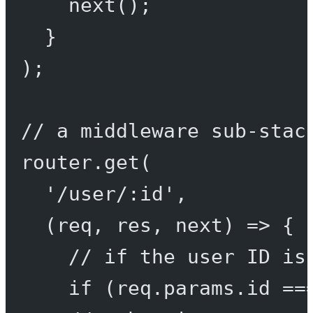
next
();
}
);
// a middleware sub-stac
router.
get
(
'/user/:id'
,
(
req
, 
res
, 
next
) 
=>
 {
// if the user ID is
if
 (req.params.id 
==