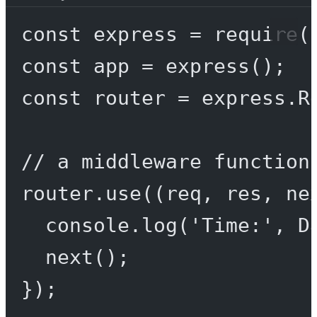
const
express
=
require
(
const
app
=
express
();
const
router
=
 express.
R
// a middleware function
router.
use
((
req
, 
res
, 
ne
console.
log
(
'Time:'
, D
next
();
});