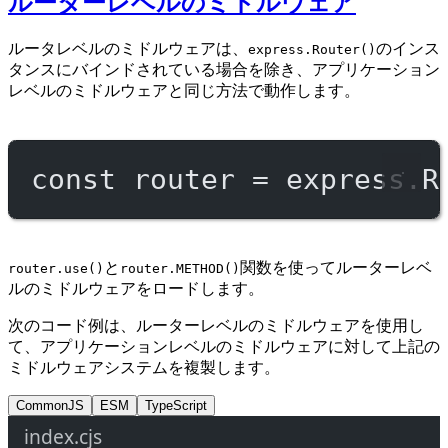
ルーターレベルのミドルウェア
ルータレベルのミドルウェアは、
のインス
express.Router()
タンスにバインドされている場合を除き、アプリケーション
レベルのミドルウェアと同じ方法で動作します。
const
router
=
 express.
R
と
関数を使ってルーターレベ
router.use()
router.METHOD()
ルのミドルウェアをロードします。
次のコード例は、ルーターレベルのミドルウェアを使用し
て、アプリケーションレベルのミドルウェアに対して上記の
ミドルウェアシステムを複製します。
CommonJS
ESM
TypeScript
index.cjs