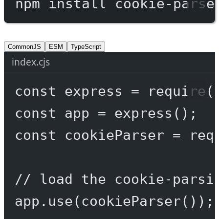
npm
install
cookie-parse
CommonJS
ESM
TypeScript
index.cjs
const
express
=
require
(
const
app
=
express
();
const
cookieParser
=
req
// load the cookie-parsi
app.
use
(
cookieParser
());