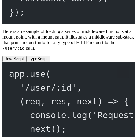
});
Here is an example of loading a series of middleware functions at a
mount point, with a mount path. It illustrates a middleware sub-stack
that prints request info for any type of HTTP request to the
path.
/user/:id
JavaScript
TypeScript
app.
use
(
'/user/:id'
,
(
req
, 
res
, 
next
) 
=>
 {
console.
log
(
'Request
next
();