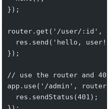
});
router.
get
(
'/user/:id'
, 
res.
send
(
'hello, user!
});
// use the router and 40
app.
use
(
'/admin'
, router
res.
sendStatus
(
401
);
});