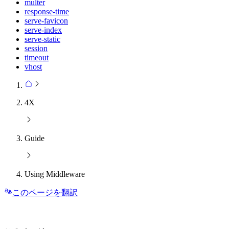
multer
response-time
serve-favicon
serve-index
serve-static
session
timeout
vhost
4X
Guide
Using Middleware
このページを翻訳