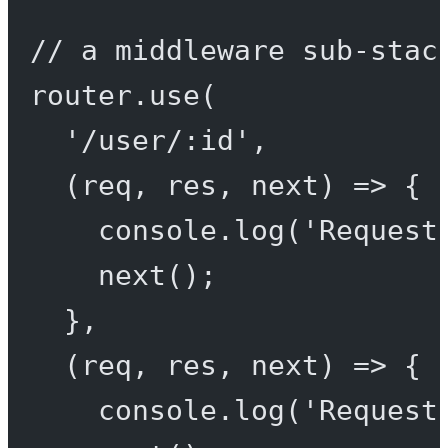
// a middleware sub-stac
router.
use
(
'/user/:id'
,
(
req
, 
res
, 
next
) 
=>
 {
console.
log
(
'Request
next
();
},
(
req
, 
res
, 
next
) 
=>
 {
console.
log
(
'Request