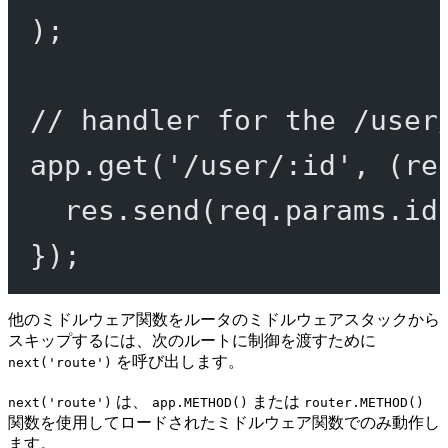
);
// handler for the /user
app.
get
(
'/user/:id'
, (
re
res.
send
(req.params.id
});
他のミドルウェア関数をルータのミドルウェアスタックから
スキップするには、次のルートに制御を渡すために
を呼び出します。
next('route')
は、
または
next('route')
app.METHOD()
router.METHOD()
関数を使用してロードされたミドルウェア関数でのみ動作し
ます。