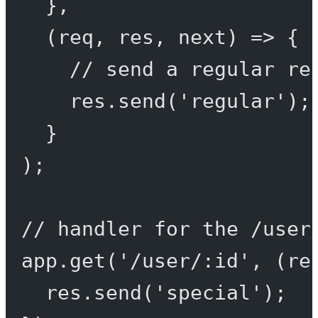
},
(
req
, 
res
, 
next
) 
=>
 {
// send a regular re
res.
send
(
'regular'
);
}
);
// handler for the /user
app.
get
(
'/user/:id'
, (
re
res.
send
(
'special'
);