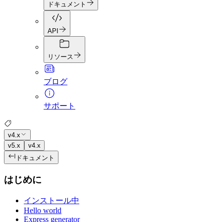
ドキュメント
API
リソース
ブログ
サポート
v4.x
v5.x
v4.x
ドキュメント
はじめに
インストール中
Hello world
Express generator