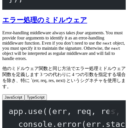
エラー処理のミドルウェア
Error-handling middleware always takes
four
arguments. You must
provide four arguments to identify it as an error-handling
middleware function. Even if you don’t need to use the
object,
next
you must specify it to maintain the signature. Otherwise, the
next
object will be interpreted as regular middleware and will fail to
handle errors.
他のミドルウェア関数と同じ方法でエラー処理ミドルウェア
関数を定義します 3 つの代わりに 4 つの引数を指定する場合
を除き、特に `(err, req, res, next) というシグネチャを使用しま
す。
JavaScript
TypeScript
app.
use
((
err
, 
req
, 
res
, 
console.
error
(err.stac