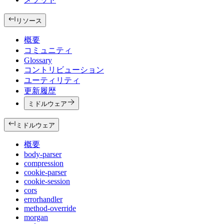
リソース
概要
コミュニティ
Glossary
コントリビューション
ユーティリティ
更新履歴
ミドルウェア
ミドルウェア
概要
body-parser
compression
cookie-parser
cookie-session
cors
errorhandler
method-override
morgan