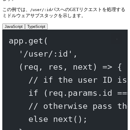
この例では、
パスへのGETリクエストを処理する
/user/:id
ミドルウェアサブスタックを示します。
JavaScript
TypeScript
app.
get
(
'/user/:id'
,
(
req
, 
res
, 
next
) 
=>
 {
// if the user ID is
if
 (req.params.id 
==
// otherwise pass th
else
next
();