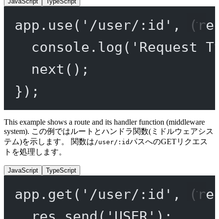
JavaScript
TypeScript
app.
use
(
'/user/:id'
, (
re
console.
log
(
'Request T
next
();
});
This example shows a route and its handler function (middleware
system). この例ではルートとハンドラ関数(ミドルウェアシス
テム)を示します。 関数は
パスへのGETリクエス
/user/:id
トを処理します。
JavaScript
TypeScript
app.
get
(
'/user/:id'
, (
re
res.
send
(
'USER'
);