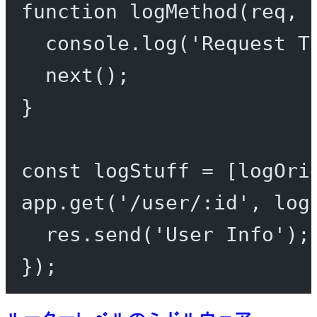
function
logMethod
(
req
, 
console.
log
(
'Request T
next
();
}
const
logStuff
=
 [logOri
app.
get
(
'/user/:id'
, log
res.
send
(
'User Info'
);
});