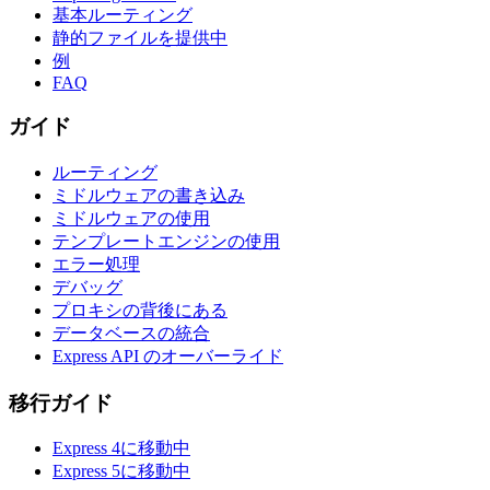
基本ルーティング
静的ファイルを提供中
例
FAQ
ガイド
ルーティング
ミドルウェアの書き込み
ミドルウェアの使用
テンプレートエンジンの使用
エラー処理
デバッグ
プロキシの背後にある
データベースの統合
Express API のオーバーライド
移行ガイド
Express 4に移動中
Express 5に移動中