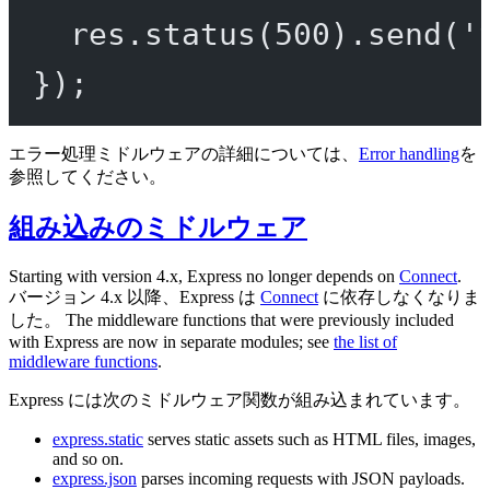
res.
status
(
500
).
send
(
'
});
エラー処理ミドルウェアの詳細については、
Error handling
を
参照してください。
組み込みのミドルウェア
Starting with version 4.x, Express no longer depends on
Connect
.
バージョン 4.x 以降、Express は
Connect
に依存しなくなりま
した。 The middleware functions that were previously included
with Express are now in separate modules; see
the list of
middleware functions
.
Express には次のミドルウェア関数が組み込まれています。
express.static
serves static assets such as HTML files, images,
and so on.
express.json
parses incoming requests with JSON payloads.