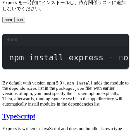
Express を一時的にインストールし、依存関係リストに追加
しないでください。
npm
bun
Terminal window
npm
install
express
--no
By default with version npm 5.0+,
adds the module to
npm install
the
list in the
file; with earlier
dependencies
package.json
versions of npm, you must specify the
option explicitly.
--save
Then, afterwards, running
in the app directory will
npm install
automatically install modules in the dependencies list.
TypeScript
Express is written in JavaScript and does not bundle its own type