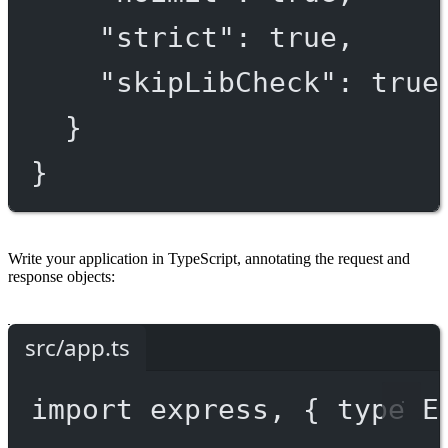
"strict"
: 
true
,
"skipLibCheck"
: 
true
}
}
Write your application in TypeScript, annotating the request and
response objects:
src/app.ts
import
 express, { 
type
 E