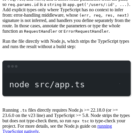
so
is a
in
.
req.params.id
string
app.get('/users/:id', ...)
Add explicit types only where TypeScript has no context to infer
from: error-handling middleware, whose
(err, req, res, next)
signature is not inferred, and handlers you define separately from the
route. In those cases, annotate the parameters or type the whole
function as
or
.
RequestHandler
ErrorRequestHandler
Run the file directly with Node.js, which strips the TypeScript types
and runs the result without a build step:
Terminal window
node
src/app.ts
Running
files directly requires Node.js >= 22.18.0 (or >=
.ts
23.6.0 on the v23 line) and TypeScript >= 5.8. Node strips the types
but does not type-check them, so run
to type-check your
npx tsc
project. For more details, see the Node.js guide on
running
TypeScript natively
.