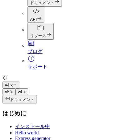
ドキュメント
API
リソース
ブログ
サポート
v4.x
v5.x
v4.x
ドキュメント
はじめに
インストール中
Hello world
Express generator