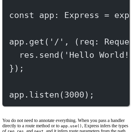
const
app
:
Express
=
exp
app.
get
(
'/'
, (
req
:
Reque
res.
send
(
'Hello World!
});
app.
listen
(
3000
);
You do not need to annotate everything. When you pass a handler
directly to a route method or to
, Express infers the types
app.use()
of
,
, and
, and it infers route parameters from the path,
req
res
next