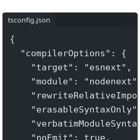
tsconfig.json
{
"compilerOptions"
: {
"target"
: 
"esnext"
,
"module"
: 
"nodenext"
"rewriteRelativeImpo
"erasableSyntaxOnly"
"verbatimModuleSynta
"noEmit"
: 
true
,