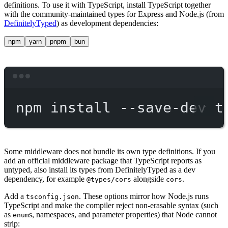
definitions. To use it with TypeScript, install TypeScript together
with the community-maintained types for Express and Node.js (from
DefinitelyTyped
) as development dependencies:
npm
yarn
pnpm
bun
Terminal window
npm
install
--save-dev
t
Some middleware does not bundle its own type definitions. If you
add an official middleware package that TypeScript reports as
untyped, also install its types from DefinitelyTyped as a dev
dependency, for example
alongside
.
@types/cors
cors
Add a
. These options mirror how Node.js runs
tsconfig.json
TypeScript and make the compiler reject non-erasable syntax (such
as
s, namespaces, and parameter properties) that Node cannot
enum
strip: