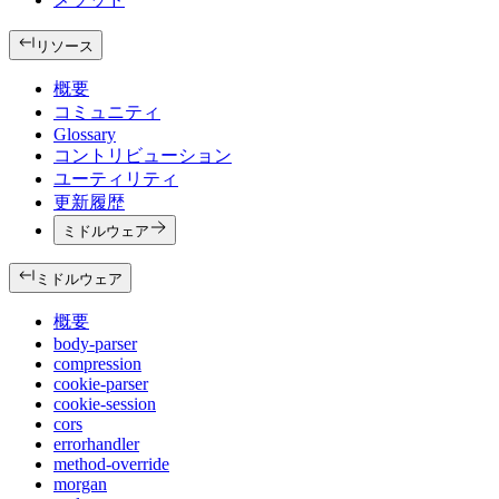
リソース
概要
コミュニティ
Glossary
コントリビューション
ユーティリティ
更新履歴
ミドルウェア
ミドルウェア
概要
body-parser
compression
cookie-parser
cookie-session
cors
errorhandler
method-override
morgan