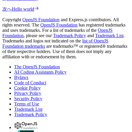
次へ
Hello world
Copyright
OpenJS Foundation
and Express.js contributors. All
rights reserved. The
OpenJS Foundation
has registered trademarks
and uses trademarks. For a list of trademarks of the
OpenJS
Foundation
, please see our
Trademark Policy
and
Trademark List
.
Trademarks and logos not indicated on the
list of OpenJS
Foundation trademarks
are trademarks™ or registered® trademarks
of their respective holders. Use of them does not imply any
affiliation with or endorsement by them.
The OpenJS Foundation
AI Coding Assistants Policy
Bylaws
Code of Conduct
Cookie Policy
Privacy Policy
Security Policy
Terms of Use
Trademark List
Trademark Policy