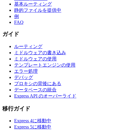
基本ルーティング
静的ファイルを提供中
例
FAQ
ガイド
ルーティング
ミドルウェアの書き込み
ミドルウェアの使用
テンプレートエンジンの使用
エラー処理
デバッグ
プロキシの背後にある
データベースの統合
Express API のオーバーライド
移行ガイド
Express 4に移動中
Express 5に移動中