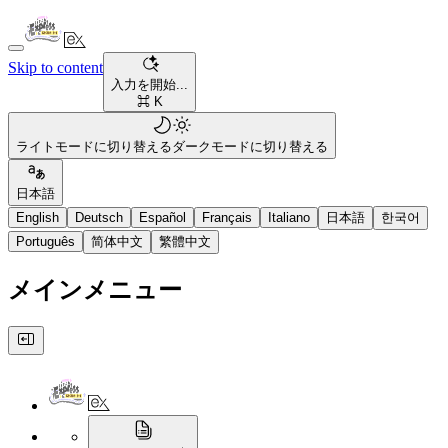
Skip to content
入力を開始...
⌘ K
ライトモードに切り替える
ダークモードに切り替える
日本語
English
Deutsch
Español
Français
Italiano
日本語
한국어
Português
简体中文
繁體中文
メインメニュー