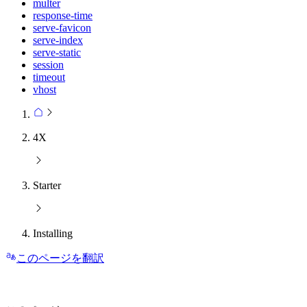
multer
response-time
serve-favicon
serve-index
serve-static
session
timeout
vhost
4X
Starter
Installing
このページを翻訳