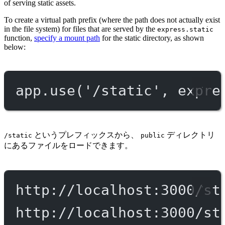
of serving static assets.
To create a virtual path prefix (where the path does not actually exist
in the file system) for files that are served by the
express.static
function,
specify a mount path
for the static directory, as shown
below:
app.
use
(
'/static'
, expre
というプレフィックスから、
ディレクトリ
/static
public
にあるファイルをロードできます。
http://localhost:3000/st
http://localhost:3000/st