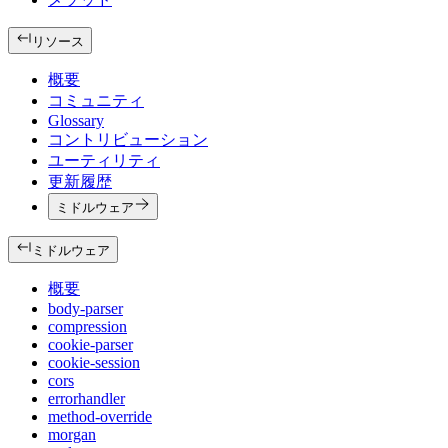
リソース
概要
コミュニティ
Glossary
コントリビューション
ユーティリティ
更新履歴
ミドルウェア
ミドルウェア
概要
body-parser
compression
cookie-parser
cookie-session
cors
errorhandler
method-override
morgan