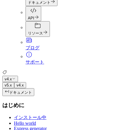
ドキュメント
API
リソース
ブログ
サポート
v4.x
v5.x
v4.x
ドキュメント
はじめに
インストール中
Hello world
Express generator