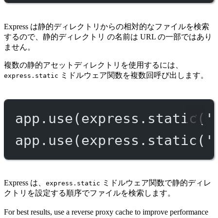
Express は静的ディレクトリからの相対的なファイルを検索
するので、静的ディレクトリ の名前は URL の一部ではあり
ません。
複数の静的アセットディレクトリを使用するには、
ミドルウェア関数を複数回呼び出します。
express.static
app.
use
(express.
static
(
'
app.
use
(express.
static
(
'
Express は、
ミドルウェア関数で静的ディレ
express.static
クトリを設定する順序でファイルを検索します。
For best results, use a reverse proxy cache to improve performance