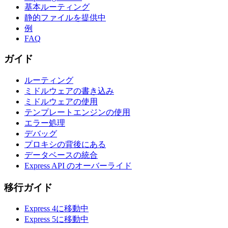
基本ルーティング
静的ファイルを提供中
例
FAQ
ガイド
ルーティング
ミドルウェアの書き込み
ミドルウェアの使用
テンプレートエンジンの使用
エラー処理
デバッグ
プロキシの背後にある
データベースの統合
Express API のオーバーライド
移行ガイド
Express 4に移動中
Express 5に移動中