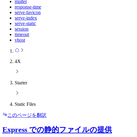
multer
response-time
serve-favicon
serve-index
serve-static
session
timeout
vhost
4X
Starter
Static Files
このページを翻訳
Express での静的ファイルの提供