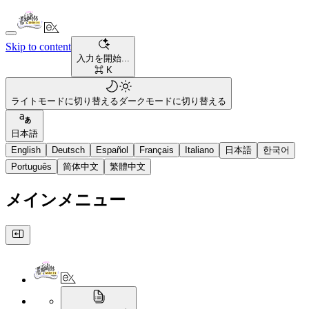
Skip to content
入力を開始...
⌘ K
ライトモードに切り替える
ダークモードに切り替える
日本語
English
Deutsch
Español
Français
Italiano
日本語
한국어
Português
简体中文
繁體中文
メインメニュー