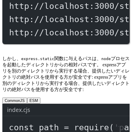
http://localhost:3000/st
http://localhost:3000/st
http://localhost:3000/st
しかし、
関数に与えるパスは、
プロセス
express.static
node
を起動したディレクトリからの相対パスです。 expressアプ
リを別のディレクトリから実行する場合、提供したいディレ
クトリの絶対パスを使用する方が安全です: expressアプリを
別のディレクトリから実行する場合、提供したいディレクト
リの絶対パスを使用する方が安全です:
CommonJS
ESM
index.cjs
const
path
=
require
(
'pa