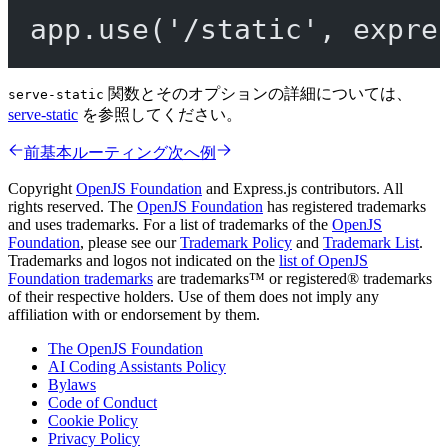
app.
use
(
'/static'
, expre
関数とそのオプションの詳細については、
serve-static
serve-static
を参照してください。
前
基本ルーティング
次へ
例
Copyright
OpenJS Foundation
and Express.js contributors. All
rights reserved. The
OpenJS Foundation
has registered trademarks
and uses trademarks. For a list of trademarks of the
OpenJS
Foundation
, please see our
Trademark Policy
and
Trademark List
.
Trademarks and logos not indicated on the
list of OpenJS
Foundation trademarks
are trademarks™ or registered® trademarks
of their respective holders. Use of them does not imply any
affiliation with or endorsement by them.
The OpenJS Foundation
AI Coding Assistants Policy
Bylaws
Code of Conduct
Cookie Policy
Privacy Policy