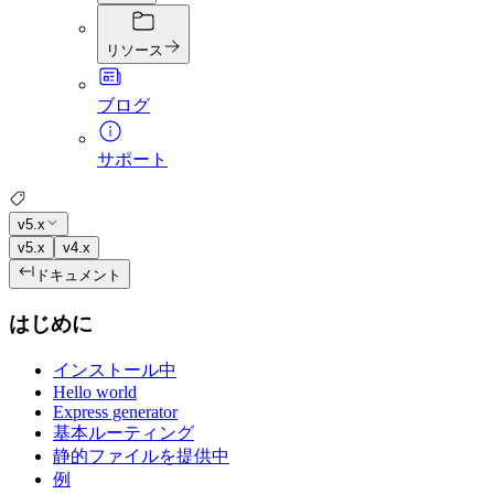
リソース
ブログ
サポート
v5.x
v5.x
v4.x
ドキュメント
はじめに
インストール中
Hello world
Express generator
基本ルーティング
静的ファイルを提供中
例