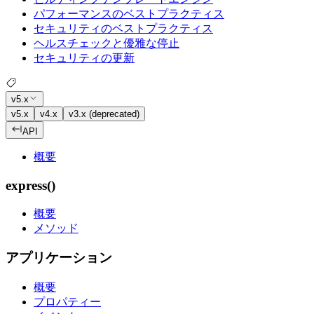
パフォーマンスのベストプラクティス
セキュリティのベストプラクティス
ヘルスチェックと優雅な停止
セキュリティの更新
v5.x
v5.x
v4.x
v3.x (deprecated)
API
概要
express()
概要
メソッド
アプリケーション
概要
プロパティー