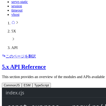
serve-static
session
timeout
vhost
5X
API
このページを翻訳
5.x API Reference
This section provides an overview of the modules and APIs available 
CommonJS
ESM
TypeScript
index.cjs