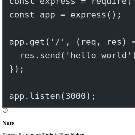
const
express
=
require
(
const
app
=
express
();
app.
get
(
'/'
, (
req
, 
res
) 
res.
send
(
'hello world'
});
app.
listen
(
3000
);
Note
Express 5.x requires
Node.js 18 or higher
.