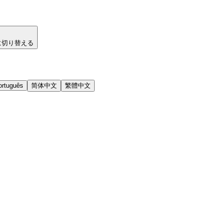
に切り替える
ortuguês
简体中文
繁體中文