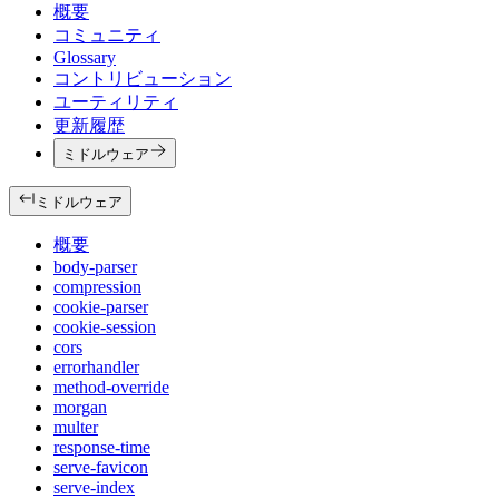
概要
コミュニティ
Glossary
コントリビューション
ユーティリティ
更新履歴
ミドルウェア
ミドルウェア
概要
body-parser
compression
cookie-parser
cookie-session
cors
errorhandler
method-override
morgan
multer
response-time
serve-favicon
serve-index