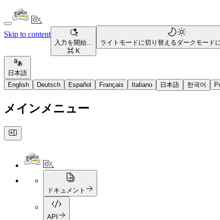
Skip to content
入力を開始...
ライトモードに切り替える
ダークモード
⌘ K
日本語
English
Deutsch
Español
Français
Italiano
日本語
한국어
P
メインメニュー
ドキュメント
API