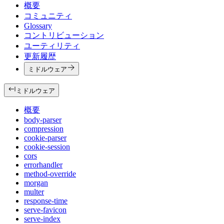
概要
コミュニティ
Glossary
コントリビューション
ユーティリティ
更新履歴
ミドルウェア
ミドルウェア
概要
body-parser
compression
cookie-parser
cookie-session
cors
errorhandler
method-override
morgan
multer
response-time
serve-favicon
serve-index