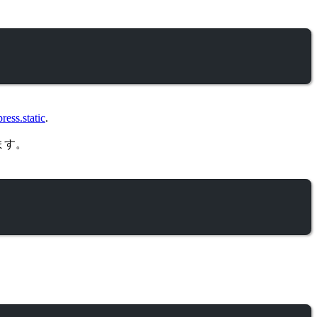
ress.static
.
ます。