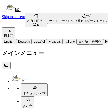
Skip to content
入力を開始...
ライトモードに切り替える
ダークモード
⌘ K
日本語
English
Deutsch
Español
Français
Italiano
日本語
한국어
P
メインメニュー
ドキュメント
API