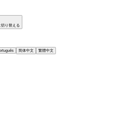
に切り替える
ortuguês
简体中文
繁體中文