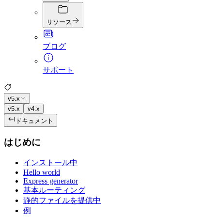
リソース
ブログ
サポート
v5.x
v5.x
v4.x
ドキュメント
はじめに
インストール中
Hello world
Express generator
基本ルーティング
静的ファイルを提供中
例