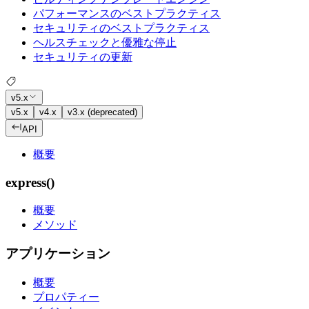
パフォーマンスのベストプラクティス
セキュリティのベストプラクティス
ヘルスチェックと優雅な停止
セキュリティの更新
v5.x
v5.x
v4.x
v3.x (deprecated)
API
概要
express()
概要
メソッド
アプリケーション
概要
プロパティー