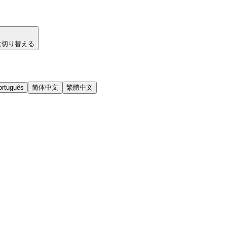
に切り替える
ortuguês
简体中文
繁體中文