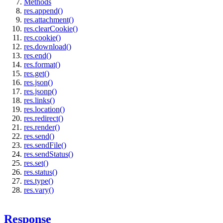
Methods
res.append()
res.attachment()
res.clearCookie()
res.cookie()
res.download()
res.end()
res.format()
res.get()
res.json()
res.jsonp()
res.links()
res.location()
res.redirect()
res.render()
res.send()
res.sendFile()
res.sendStatus()
res.set()
res.status()
res.type()
res.vary()
Response