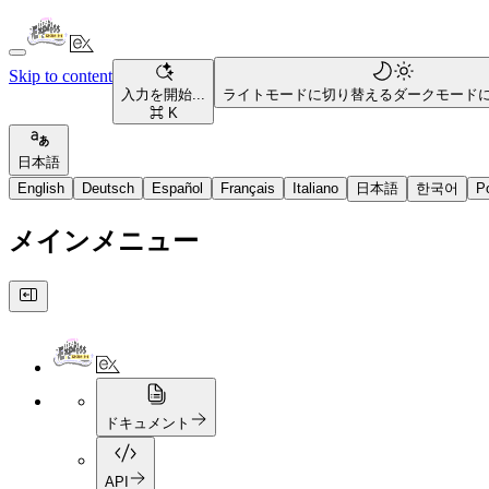
Skip to content
入力を開始...
ライトモードに切り替える
ダークモード
⌘ K
日本語
English
Deutsch
Español
Français
Italiano
日本語
한국어
P
メインメニュー
ドキュメント
API