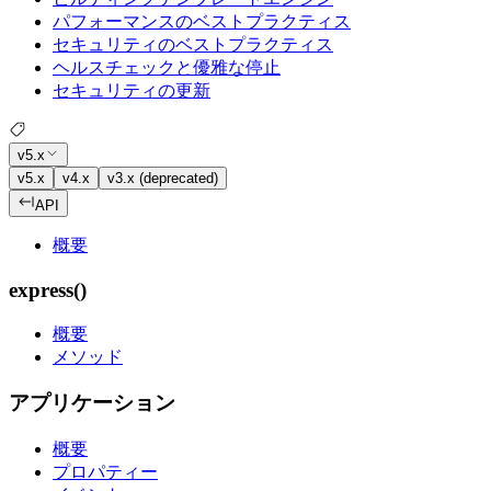
パフォーマンスのベストプラクティス
セキュリティのベストプラクティス
ヘルスチェックと優雅な停止
セキュリティの更新
v5.x
v5.x
v4.x
v3.x (deprecated)
API
概要
express()
概要
メソッド
アプリケーション
概要
プロパティー