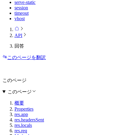
serve-static
session
timeout
vhost
API
回答
このページを翻訳
このページ
このページ
概要
Properties
res.app
res.headersSent
res.locals
res.req