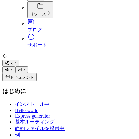
リソース
ブログ
サポート
v5.x
v5.x
v4.x
ドキュメント
はじめに
インストール中
Hello world
Express generator
基本ルーティング
静的ファイルを提供中
例