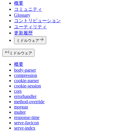
概要
コミュニティ
Glossary
コントリビューション
ユーティリティ
更新履歴
ミドルウェア
ミドルウェア
概要
body-parser
compression
cookie-parser
cookie-session
cors
errorhandler
method-override
morgan
multer
response-time
serve-favicon
serve-index