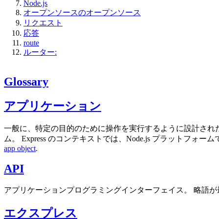
Node.js
オープンソースのオープンソース
リクエスト
応答
route
ルーター:
Glossary
アプリケーション
一般に、特定の目的のために操作を実行するように設計された
ム。 Express のコンテキストでは、Node.js プラットフォー
app object
.
API
アプリケーションプログラミングインターフェイス。 略語が
エクスプレス