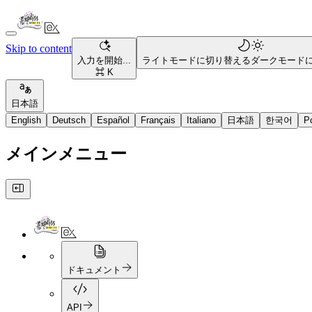
Skip to content
入力を開始...
ライトモードに切り替える
ダークモード
⌘ K
日本語
English
Deutsch
Español
Français
Italiano
日本語
한국어
P
メインメニュー
ドキュメント
API