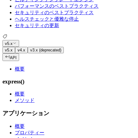
パフォーマンスのベストプラクティス
セキュリティのベストプラクティス
ヘルスチェックと優雅な停止
セキュリティの更新
v5.x
v5.x
v4.x
v3.x (deprecated)
API
概要
express()
概要
メソッド
アプリケーション
概要
プロパティー