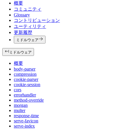
概要
コミュニティ
Glossary
コントリビューション
ユーティリティ
更新履歴
ミドルウェア
ミドルウェア
概要
body-parser
compression
cookie-parser
cookie-session
cors
errorhandler
method-override
morgan
multer
response-time
serve-favicon
serve-index