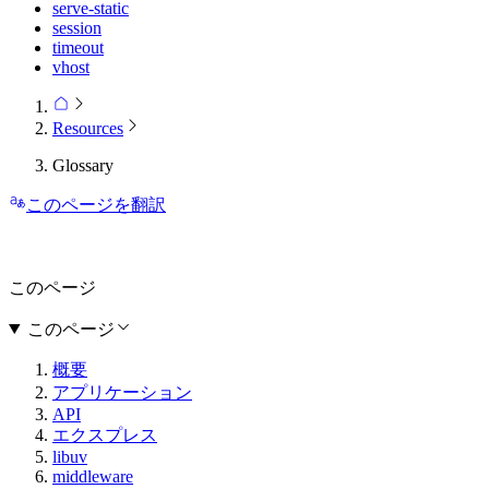
serve-static
session
timeout
vhost
Resources
Glossary
このページを翻訳
このページ
このページ
概要
アプリケーション
API
エクスプレス
libuv
middleware