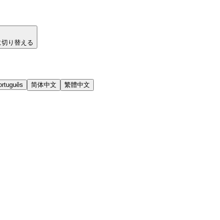
に切り替える
ortuguês
简体中文
繁體中文