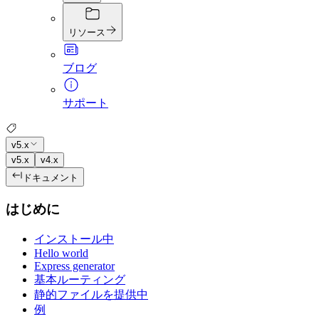
リソース
ブログ
サポート
v5.x
v5.x
v4.x
ドキュメント
はじめに
インストール中
Hello world
Express generator
基本ルーティング
静的ファイルを提供中
例