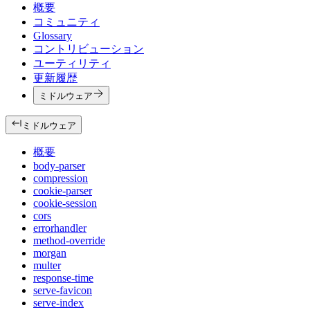
概要
コミュニティ
Glossary
コントリビューション
ユーティリティ
更新履歴
ミドルウェア
ミドルウェア
概要
body-parser
compression
cookie-parser
cookie-session
cors
errorhandler
method-override
morgan
multer
response-time
serve-favicon
serve-index