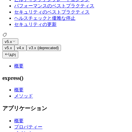
パフォーマンスのベストプラクティス
セキュリティのベストプラクティス
ヘルスチェックと優雅な停止
セキュリティの更新
v5.x
v5.x
v4.x
v3.x (deprecated)
API
概要
express()
概要
メソッド
アプリケーション
概要
プロパティー