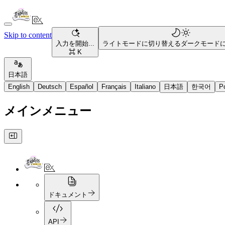
Skip to content
入力を開始...
ライトモードに切り替える
ダークモード
⌘ K
日本語
English
Deutsch
Español
Français
Italiano
日本語
한국어
P
メインメニュー
ドキュメント
API