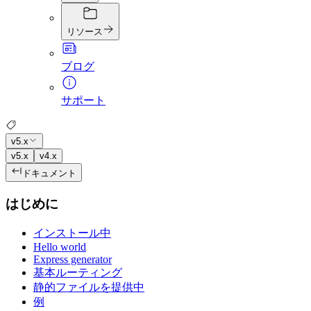
リソース
ブログ
サポート
v5.x
v5.x
v4.x
ドキュメント
はじめに
インストール中
Hello world
Express generator
基本ルーティング
静的ファイルを提供中
例