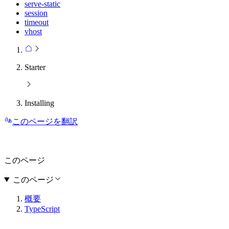
serve-static
session
timeout
vhost
Starter
Installing
このページを翻訳
このページ
このページ
概要
TypeScript