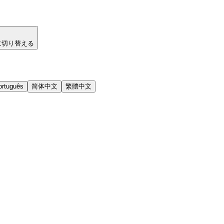
に切り替える
ortuguês
简体中文
繁體中文