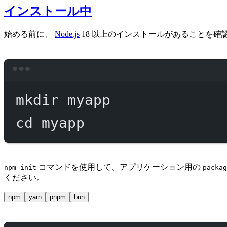
インストール中
始める前に、
Node.js
18 以上のインストールがあることを
mkdir
myapp
cd
myapp
コマンドを使用して、アプリケーション用の
npm init
packag
ください。
npm
yarn
pnpm
bun