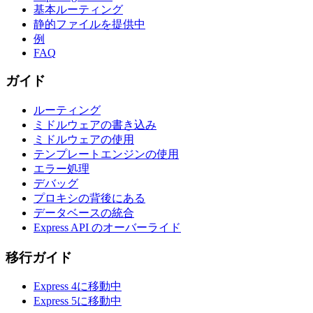
基本ルーティング
静的ファイルを提供中
例
FAQ
ガイド
ルーティング
ミドルウェアの書き込み
ミドルウェアの使用
テンプレートエンジンの使用
エラー処理
デバッグ
プロキシの背後にある
データベースの統合
Express API のオーバーライド
移行ガイド
Express 4に移動中
Express 5に移動中