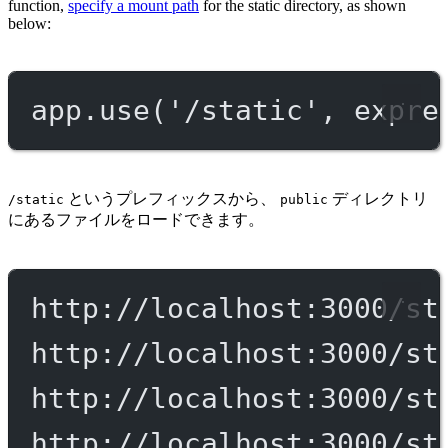
function,
specify a mount path
for the static directory, as shown
below:
app.
use
(
'/static'
, expre
というプレフィックスから、
ディレクトリ
/static
public
にあるファイルをロードできます。
http://localhost:3000/st
http://localhost:3000/st
http://localhost:3000/st
http://localhost:3000/st