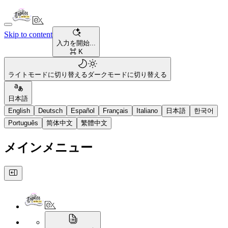
Skip to content
入力を開始...
⌘ K
ライトモードに切り替える
ダークモードに切り替える
日本語
English
Deutsch
Español
Français
Italiano
日本語
한국어
Português
简体中文
繁體中文
メインメニュー