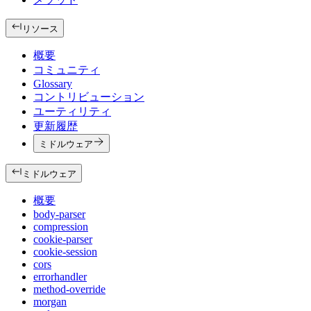
リソース
概要
コミュニティ
Glossary
コントリビューション
ユーティリティ
更新履歴
ミドルウェア
ミドルウェア
概要
body-parser
compression
cookie-parser
cookie-session
cors
errorhandler
method-override
morgan