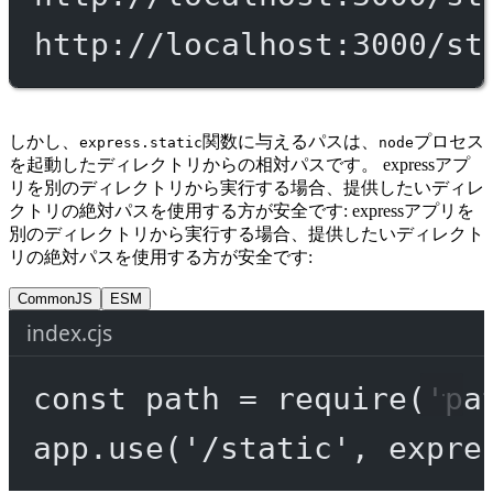
http://localhost:3000/st
しかし、
関数に与えるパスは、
プロセス
express.static
node
を起動したディレクトリからの相対パスです。 expressアプ
リを別のディレクトリから実行する場合、提供したいディレ
クトリの絶対パスを使用する方が安全です: expressアプリを
別のディレクトリから実行する場合、提供したいディレクト
リの絶対パスを使用する方が安全です:
CommonJS
ESM
index.cjs
const
path
=
require
(
'pa
app.
use
(
'/static'
, expre