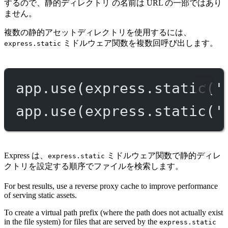
するので、静的ディレクトリ の名前は URL の一部ではあり
ません。
複数の静的アセットディレクトリを使用するには、
ミドルウェア関数を複数回呼び出します。
express.static
app.
use
(express.
static
(
'
app.
use
(express.
static
(
'
Express は、
ミドルウェア関数で静的ディレ
express.static
クトリを設定する順序でファイルを検索します。
For best results, use a reverse proxy cache to improve performance
of serving static assets.
To create a virtual path prefix (where the path does not actually exist
in the file system) for files that are served by the
express.static