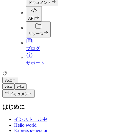
ドキュメント
API
リソース
ブログ
サポート
v5.x
v5.x
v4.x
ドキュメント
はじめに
インストール中
Hello world
Express generator