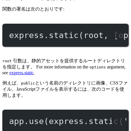
関数の署名は次のとおりです:
express.
static
(root, [op
引数は、静的アセットを提供するルートディレクトリ
root
を指定します。 For more information on the
argument,
options
see
express.static
.
例えば、
という名前のディレクトリに画像、CSSファ
public
イル、JavaScriptファイルを表示するには、次のコードを使
用します。
app.
use
(express.
static
(
'