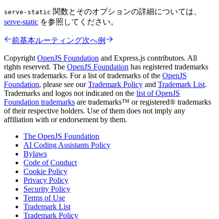
関数とそのオプションの詳細については、
serve-static
serve-static
を参照してください。
前
基本ルーティング
次へ
例
Copyright
OpenJS Foundation
and Express.js contributors. All
rights reserved. The
OpenJS Foundation
has registered trademarks
and uses trademarks. For a list of trademarks of the
OpenJS
Foundation
, please see our
Trademark Policy
and
Trademark List
.
Trademarks and logos not indicated on the
list of OpenJS
Foundation trademarks
are trademarks™ or registered® trademarks
of their respective holders. Use of them does not imply any
affiliation with or endorsement by them.
The OpenJS Foundation
AI Coding Assistants Policy
Bylaws
Code of Conduct
Cookie Policy
Privacy Policy
Security Policy
Terms of Use
Trademark List
Trademark Policy