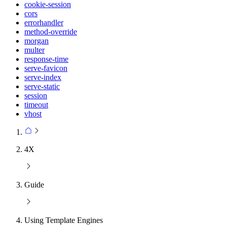
cookie-session
cors
errorhandler
method-override
morgan
multer
response-time
serve-favicon
serve-index
serve-static
session
timeout
vhost
4X
Guide
Using Template Engines