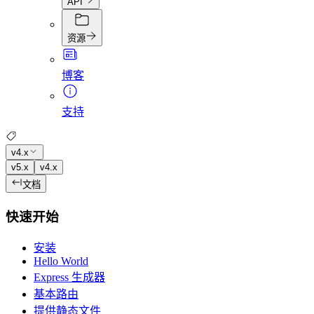
API
资源
博客
支持
v4.x
v5.x
v4.x
文档
快速开始
安装
Hello World
Express 生成器
基本路由
提供静态文件