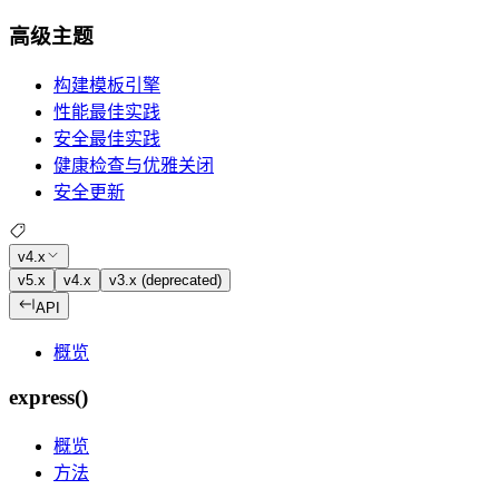
高级主题
构建模板引擎
性能最佳实践
安全最佳实践
健康检查与优雅关闭
安全更新
v4.x
v5.x
v4.x
v3.x (deprecated)
API
概览
express()
概览
方法