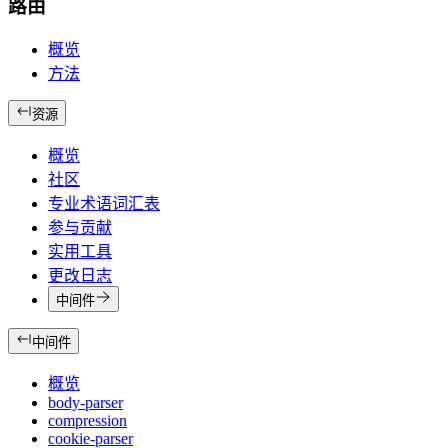
路由
概览
方法
资源
概览
社区
专业术语词汇表
参与贡献
实用工具
更改日志
中间件
中间件
概览
body-parser
compression
cookie-parser