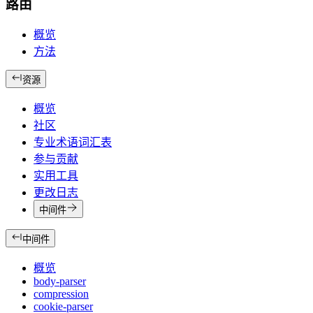
路由
概览
方法
资源
概览
社区
专业术语词汇表
参与贡献
实用工具
更改日志
中间件
中间件
概览
body-parser
compression
cookie-parser