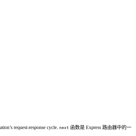
cation’s request-response cycle.
函数是 Express 路由器中的一
next