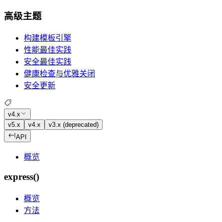
高级主题
构建模板引擎
性能最佳实践
安全最佳实践
健康检查与优雅关闭
安全更新
v4.x
v5.x
v4.x
v3.x (deprecated)
API
概览
express()
概览
方法