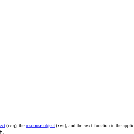
ect
(
), the
response object
(
), and the
function in the appli
req
res
next
件。