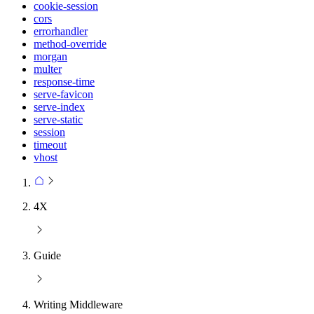
cookie-session
cors
errorhandler
method-override
morgan
multer
response-time
serve-favicon
serve-index
serve-static
session
timeout
vhost
4X
Guide
Writing Middleware