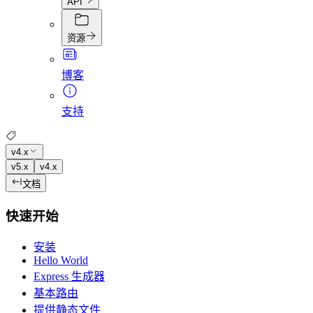
API
资源
博客
支持
v4.x
v5.x
v4.x
文档
快速开始
安装
Hello World
Express 生成器
基本路由
提供静态文件