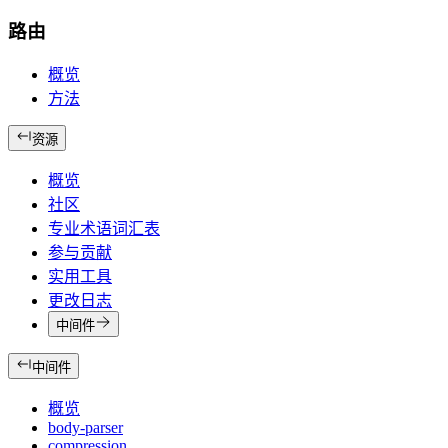
路由
概览
方法
资源
概览
社区
专业术语词汇表
参与贡献
实用工具
更改日志
中间件
中间件
概览
body-parser
compression