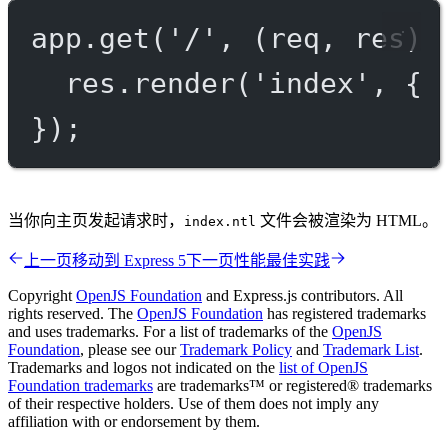
app.
get
(
'/'
, (
req
, 
res
) 
res.
render
(
'index'
, { 
});
当你向主页发起请求时，
文件会被渲染为 HTML。
index.ntl
上一页
移动到 Express 5
下一页
性能最佳实践
Copyright
OpenJS Foundation
and Express.js contributors. All
rights reserved. The
OpenJS Foundation
has registered trademarks
and uses trademarks. For a list of trademarks of the
OpenJS
Foundation
, please see our
Trademark Policy
and
Trademark List
.
Trademarks and logos not indicated on the
list of OpenJS
Foundation trademarks
are trademarks™ or registered® trademarks
of their respective holders. Use of them does not imply any
affiliation with or endorsement by them.