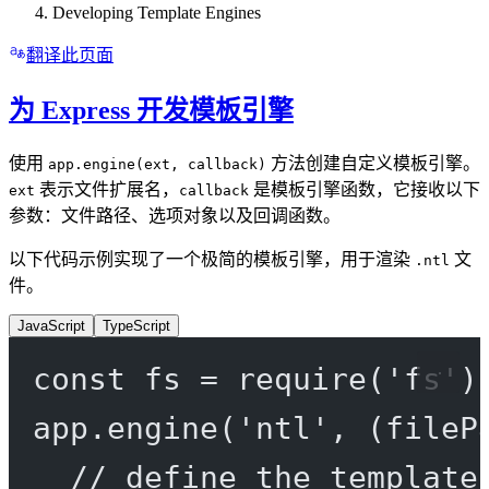
Developing Template Engines
翻译此页面
为 Express 开发模板引擎
使用
方法创建自定义模板引擎。
app.engine(ext, callback)
表示文件扩展名，
是模板引擎函数，它接收以下
ext
callback
参数：文件路径、选项对象以及回调函数。
以下代码示例实现了一个极简的模板引擎，用于渲染
文
.ntl
件。
JavaScript
TypeScript
const
fs
=
require
(
'fs'
)
app.
engine
(
'ntl'
, (
fileP
// define the template