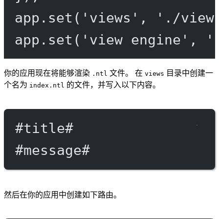
app.
set
(
'views'
, 
'./view
app.
set
(
'view engine'
, 
'
你的应用现在将能够渲染
文件。 在
目录中创建一
.ntl
views
个名为
的文件，并写入以下内容。
index.ntl
#title
#
#message
#
然后在你的应用中创建如下路由。