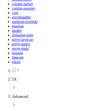
cookie-parser
cookie-session
cors
errorhandler
method-override
morgan
multer
response-time
serve-favicon
serve-index
serve-static
session
timeout
vhost
5X
Advanced