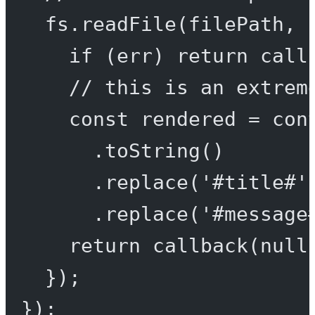
fs.
readFile
(filePath, 
if
 (err) 
return
call
// this is an extrem
const
rendered
=
 con
.
toString
()
.
replace
(
'#title#'
.
replace
(
'#message
return
callback
(
null
});
});