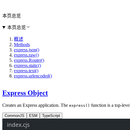
本页总览
本页总览
概述
Methods
express.json()
express.raw()
express.Router()
express.static()
express.text()
express.urlencoded()
Express Object
Creates an Express application. The
function is a top-lev
express()
CommonJS
ESM
TypeScript
index.cjs