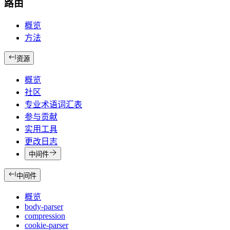
路由
概览
方法
资源
概览
社区
专业术语词汇表
参与贡献
实用工具
更改日志
中间件
中间件
概览
body-parser
compression
cookie-parser