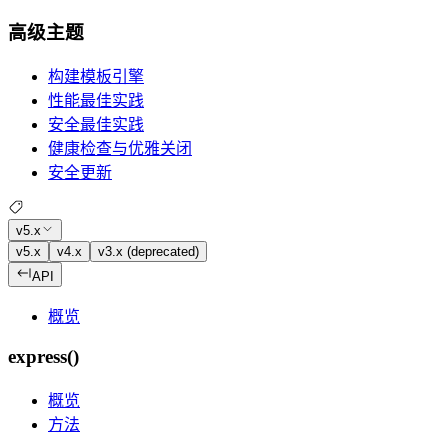
高级主题
构建模板引擎
性能最佳实践
安全最佳实践
健康检查与优雅关闭
安全更新
v5.x
v5.x
v4.x
v3.x (deprecated)
API
概览
express()
概览
方法