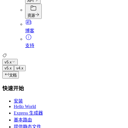
API
资源
博客
支持
v5.x
v5.x
v4.x
文档
快速开始
安装
Hello World
Express 生成器
基本路由
提供静态文件