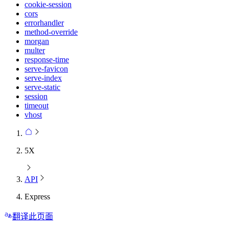
cookie-session
cors
errorhandler
method-override
morgan
multer
response-time
serve-favicon
serve-index
serve-static
session
timeout
vhost
5X
API
Express
翻译此页面