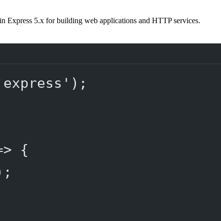
in Express 5.x for building web applications and HTTP services.
'express'
);
=>
 {
);