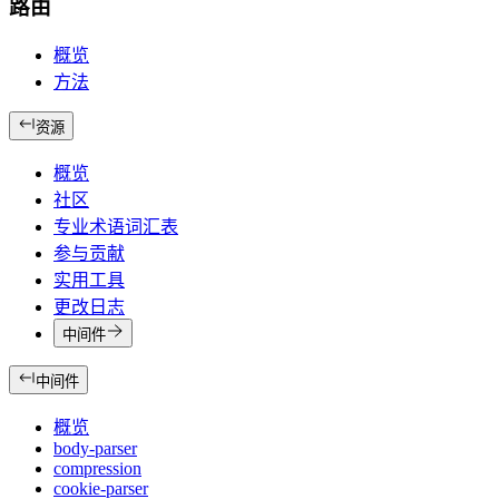
路由
概览
方法
资源
概览
社区
专业术语词汇表
参与贡献
实用工具
更改日志
中间件
中间件
概览
body-parser
compression
cookie-parser