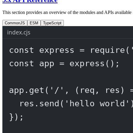
This section provides an overview of the modules and APIs available 
CommonJS
ESM
TypeScript
index.cjs
const
express
=
require
(
const
app
=
express
();
app.
get
(
'/'
, (
req
, 
res
) 
res.
send
(
'hello world'
});