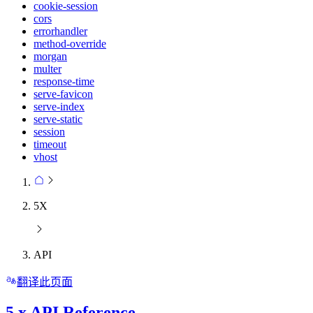
cookie-session
cors
errorhandler
method-override
morgan
multer
response-time
serve-favicon
serve-index
serve-static
session
timeout
vhost
5X
API
翻译此页面
5.x API Reference