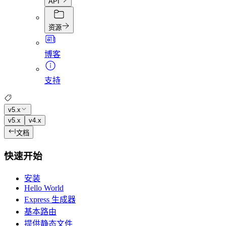
API
资源
博客
支持
v5.x
v5.x
v4.x
文档
快速开始
安装
Hello World
Express 生成器
基本路由
提供静态文件