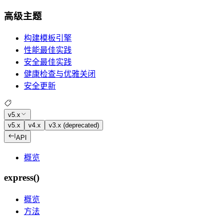
高级主题
构建模板引擎
性能最佳实践
安全最佳实践
健康检查与优雅关闭
安全更新
v5.x
v5.x
v4.x
v3.x (deprecated)
API
概览
express()
概览
方法