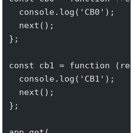
console.
log
(
'CB0'
);
next
();
};
const
cb1
=
function
 (
re
console.
log
(
'CB1'
);
next
();
};
app.
get
(