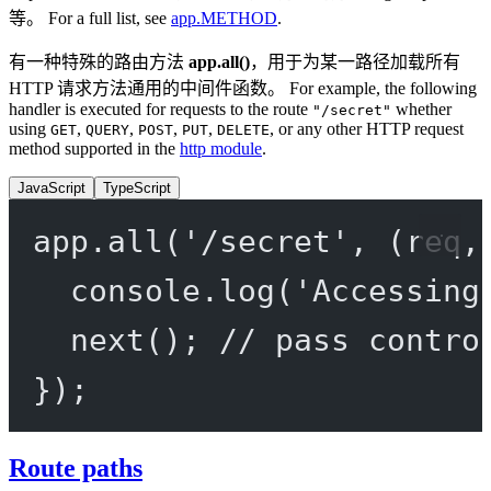
等。 For a full list, see
app.METHOD
.
有一种特殊的路由方法
app.all()
，用于为某一路径加载所有
HTTP 请求方法通用的中间件函数。 For example, the following
handler is executed for requests to the route
whether
"/secret"
using
,
,
,
,
, or any other HTTP request
GET
QUERY
POST
PUT
DELETE
method supported in the
http module
.
JavaScript
TypeScript
app.
all
(
'/secret'
, (
req
,
console.
log
(
'Accessing
next
(); 
// pass contro
});
Route paths