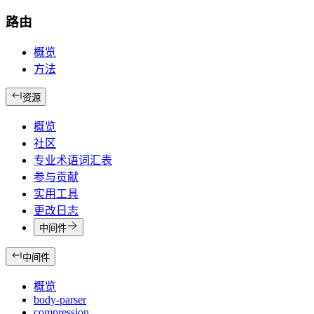
路由
概览
方法
资源
概览
社区
专业术语词汇表
参与贡献
实用工具
更改日志
中间件
中间件
概览
body-parser
compression