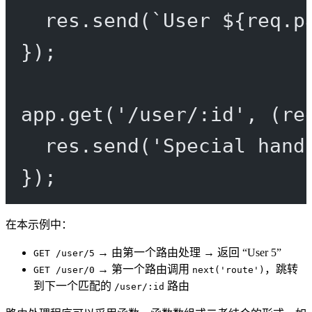
res.
send
(
`User ${
req
.
p
});
app.
get
(
'/user/:id'
, (
re
res.
send
(
'Special hand
});
在本示例中：
→ 由第一个路由处理 → 返回 “User 5”
GET /user/5
→ 第一个路由调用
，跳转
GET /user/0
next('route')
到下一个匹配的
路由
/user/:id