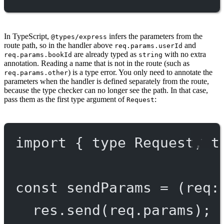
In TypeScript,
infers the parameters from the
@types/express
route path, so in the handler above
and
req.params.userId
are already typed as
with no extra
req.params.bookId
string
annotation. Reading a name that is not in the route (such as
) is a type error. You only need to annotate the
req.params.other
parameters when the handler is defined separately from the route,
because the type checker can no longer see the path. In that case,
pass them as the first type argument of
:
Request
import
 { 
type
 Request, 
t
const
sendParams
=
 (
req
:
res.
send
(req.params);