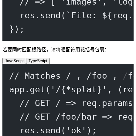
// => [ 'images', 'log
res.
send
(
`File: ${
req
.
});
若要同时匹配根路径，请将通配符用花括号包裹：
JavaScript
TypeScript
// Matches / , /foo , /f
app.
get
(
'/{*splat}'
, (
re
// GET / => req.params
// GET /foo/bar => req
res.
send
(
'ok'
);