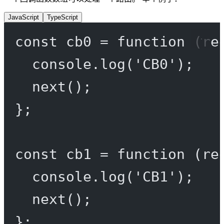
JavaScript
TypeScript
const
cb0
=
function
 (
re
console.
log
(
'CB0'
);
next
();
};
const
cb1
=
function
 (
re
console.
log
(
'CB1'
);
next
();
};