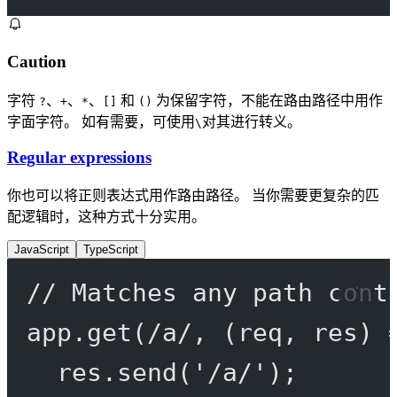
Caution
字符
、
、
、
和
为保留字符，不能在路由路径中用作
?
+
*
[]
()
字面字符。 如有需要，可使用
对其进行转义。
\
Regular expressions
你也可以将正则表达式用作路由路径。 当你需要更复杂的匹
配逻辑时，这种方式十分实用。
JavaScript
TypeScript
// Matches any path cont
app.
get
(
/
a
/
, (
req
, 
res
) 
res.
send
(
'/a/'
);