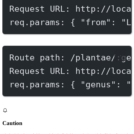
Request URL: http://loca
req.params: { "from": "L
Route path: /plantae/:ge
Request URL: http://loca
req.params: { "genus": "
Caution