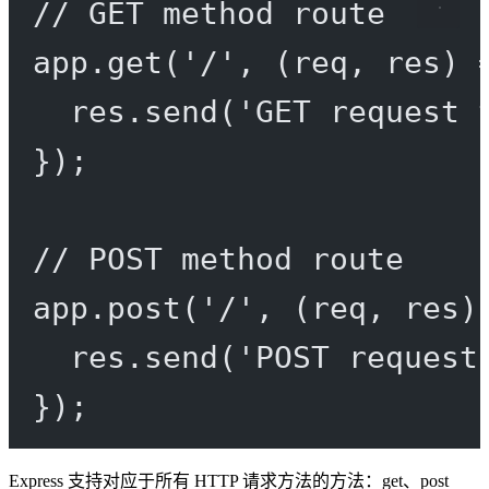
// GET method route
app.
get
(
'/'
, (
req
, 
res
) 
res.
send
(
'GET request 
});
// POST method route
app.
post
(
'/'
, (
req
, 
res
)
res.
send
(
'POST request
});
Express 支持对应于所有 HTTP 请求方法的方法：get、post