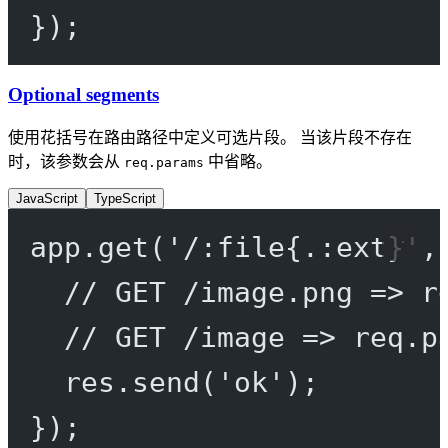
});
Optional segments
使用花括号在路由路径中定义可选片段。 当该片段不存在
时，该参数会从
中省略。
req.params
JavaScript
TypeScript
app.
get
(
'/:file{.:ext}'
,
// GET /image.png => r
// GET /image => req.p
res.
send
(
'ok'
);
});