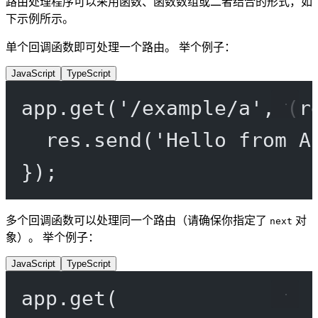
路由处理程序可以采用函数、函数数组或二者结合的形式，如
下示例所示。
单个回调函数即可处理一个路由。 举个例子：
JavaScript
TypeScript
app.
get
(
'/example/a'
, (
r
res.
send
(
'Hello from A
});
多个回调函数可以处理同一个路由（请确保你指定了
对
next
象）。 举个例子：
JavaScript
TypeScript
app.
get
(