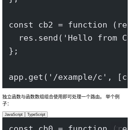
const
cb2
=
function
 (
re
res.
send
(
'Hello from C
};
app.
get
(
'/example/c'
, [c
独立函数与函数数组组合使用即可处理一个路由。 举个例
子：
JavaScript
TypeScript
const
cb0
=
function
 (
re