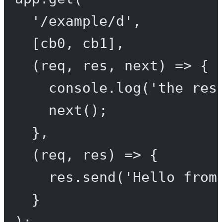
'/example/d'
,
[cb0, cb1],
(
req
, 
res
, 
next
) 
=>
 {
console.
log
(
'the res
next
();
},
(
req
, 
res
) 
=>
 {
res.
send
(
'Hello from
}
);