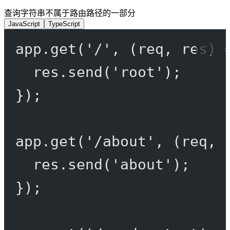
查询字符串不属于路由路径的一部分
JavaScript
TypeScript
app.
get
(
'/'
, (
req
, 
res
) 
res.
send
(
'root'
);
});
app.
get
(
'/about'
, (
req
, 
res.
send
(
'about'
);
});