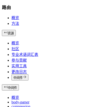
路由
概览
方法
资源
概览
社区
专业术语词汇表
参与贡献
实用工具
更改日志
中间件
中间件
概览
body-parser
compression