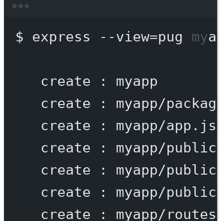
Terminal window
$
express
--view=pug
mya
create
:
myapp
create
:
myapp/packag
create
:
myapp/app.js
create
:
myapp/public
create
:
myapp/public
create
:
myapp/public
create
:
myapp/routes