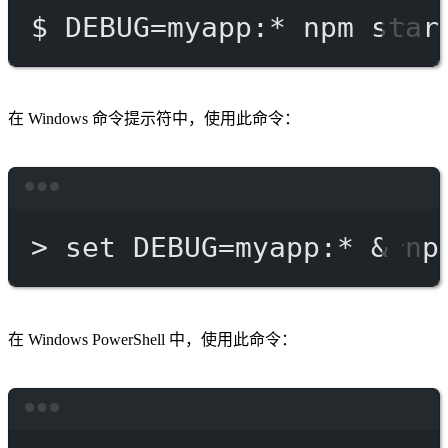
$
DEBUG=myapp:
*
npm
star
在 Windows 命令提示符中，使用此命令：
Terminal window
>
 set DEBUG
=
myapp:*
 & 
np
在 Windows PowerShell 中，使用此命令：
Terminal window