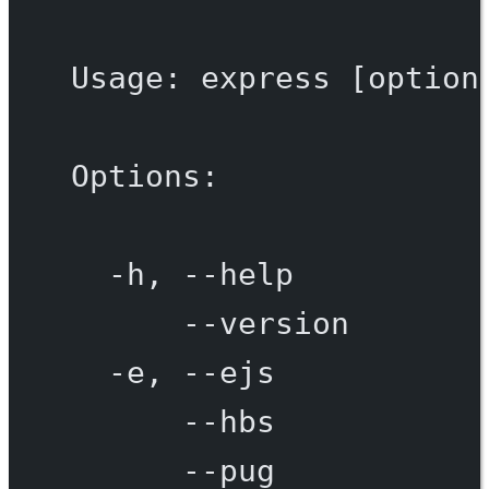
Usage:
express
 [option
Options:
-h,
--help
--version
-e,
--ejs
--hbs
--pug