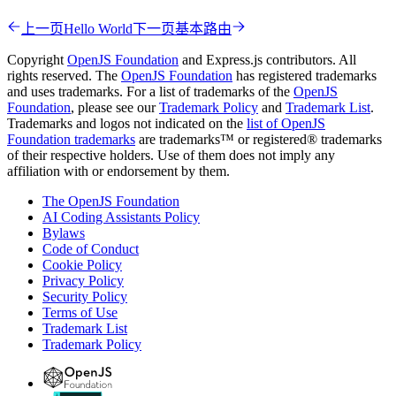
上一页
Hello World
下一页
基本路由
Copyright
OpenJS Foundation
and Express.js contributors. All
rights reserved. The
OpenJS Foundation
has registered trademarks
and uses trademarks. For a list of trademarks of the
OpenJS
Foundation
, please see our
Trademark Policy
and
Trademark List
.
Trademarks and logos not indicated on the
list of OpenJS
Foundation trademarks
are trademarks™ or registered® trademarks
of their respective holders. Use of them does not imply any
affiliation with or endorsement by them.
The OpenJS Foundation
AI Coding Assistants Policy
Bylaws
Code of Conduct
Cookie Policy
Privacy Policy
Security Policy
Terms of Use
Trademark List
Trademark Policy