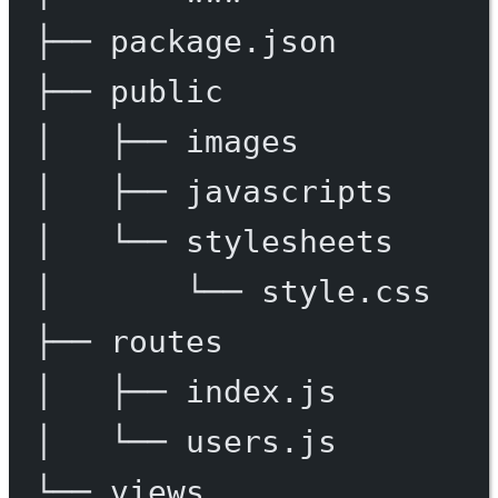
├──
package.json
├──
public
│
├──
images
│
├──
javascripts
│
└──
stylesheets
│
└──
style.css
├──
routes
│
├──
index.js
│
└──
users.js
└──
views