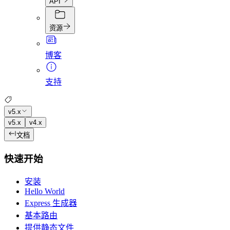
API
资源
博客
支持
v5.x
v5.x
v4.x
文档
快速开始
安装
Hello World
Express 生成器
基本路由
提供静态文件