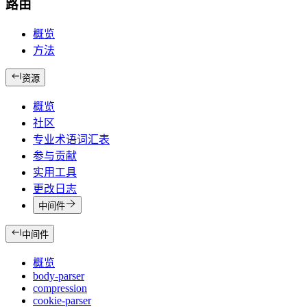
路由
概览
方法
资源
概览
社区
专业术语词汇表
参与贡献
实用工具
更改日志
中间件
中间件
概览
body-parser
compression
cookie-parser