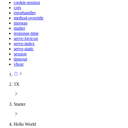
cookie-session
cors
errorhandler
method-override
morgan
multer
response-time
serve-favicon
serve-index
serve-static
session
timeout
vhost
5X
Starter
Hello World