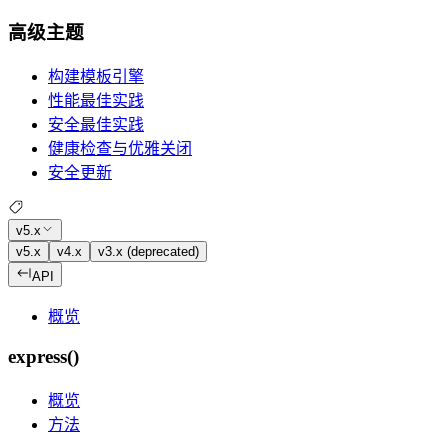
高级主题
构建模板引擎
性能最佳实践
安全最佳实践
健康检查与优雅关闭
安全更新
v5.x
v5.x
v4.x
v3.x (deprecated)
API
概览
express()
概览
方法