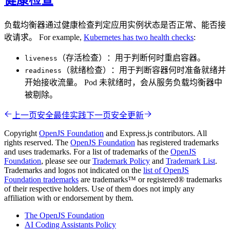
健康检查
负载均衡器通过健康检查判定应用实例状态是否正常、能否接
收请求。 For example,
Kubernetes has two health checks
:
（存活检查）：用于判断何时重启容器。
liveness
（就绪检查）：用于判断容器何时准备就绪并
readiness
开始接收流量。 Pod 未就绪时，会从服务负载均衡器中
被剔除。
上一页
安全最佳实践
下一页
安全更新
Copyright
OpenJS Foundation
and Express.js contributors. All
rights reserved. The
OpenJS Foundation
has registered trademarks
and uses trademarks. For a list of trademarks of the
OpenJS
Foundation
, please see our
Trademark Policy
and
Trademark List
.
Trademarks and logos not indicated on the
list of OpenJS
Foundation trademarks
are trademarks™ or registered® trademarks
of their respective holders. Use of them does not imply any
affiliation with or endorsement by them.
The OpenJS Foundation
AI Coding Assistants Policy