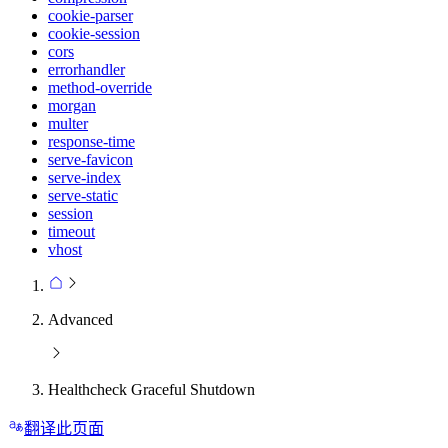
cookie-parser
cookie-session
cors
errorhandler
method-override
morgan
multer
response-time
serve-favicon
serve-index
serve-static
session
timeout
vhost
Advanced
Healthcheck Graceful Shutdown
翻译此页面