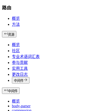
路由
概览
方法
资源
概览
社区
专业术语词汇表
参与贡献
实用工具
更改日志
中间件
中间件
概览
body-parser
compression