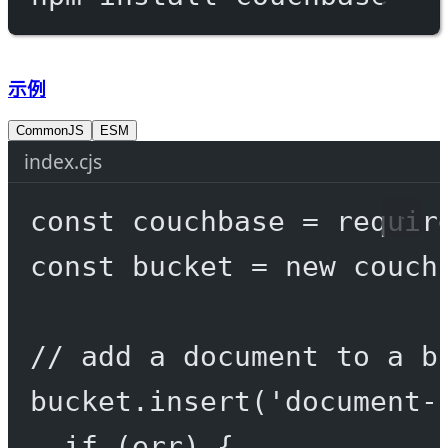
示例
CommonJS
ESM
index.cjs
const
couchbase
=
requir
const
bucket
=
new
 couch
// add a document to a b
bucket.
insert
(
'document-
if
 (err) {