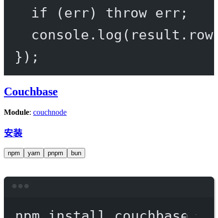
if
 (err) 
throw
 err;
console.
log
(result.row
});
Couchbase
Module
:
couchnode
安装
npm
yarn
pnpm
bun
Terminal window
npm
install
couchbase