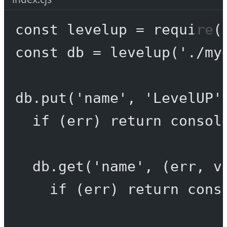
const
levelup
=
require
(
const
db
=
levelup
(
'./my
db.
put
(
'name'
, 
'LevelUP'
if
 (err) 
return
 consol
db.
get
(
'name'
, (
err
, 
v
if
 (err) 
return
 cons