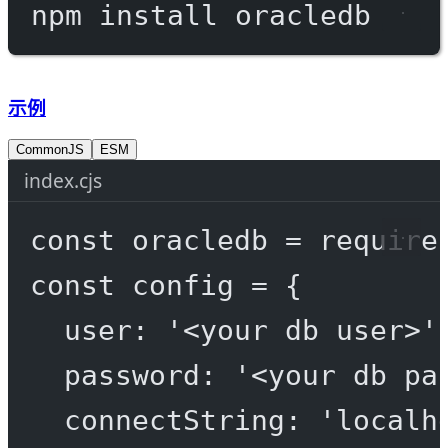
npm
install
oracledb
示例
CommonJS
ESM
index.cjs
const
oracledb
=
require
const
config
=
 {
user: 
'<your db user>'
password: 
'<your db pa
connectString: 
'localh