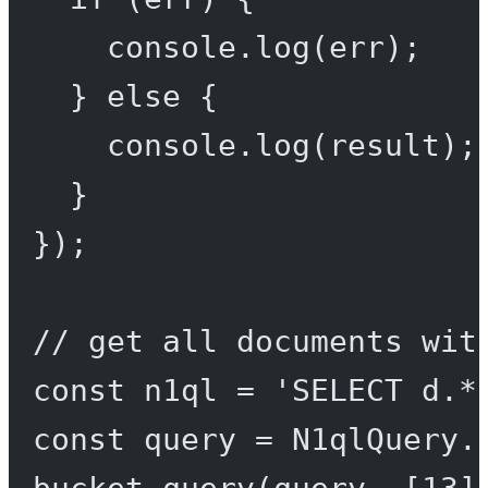
console.
log
(err);
} 
else
 {
console.
log
(result);
}
});
// get all documents wit
const
n1ql
=
'SELECT d.*
const
query
=
 N1qlQuery.
bucket.
query
(query, [
13
]