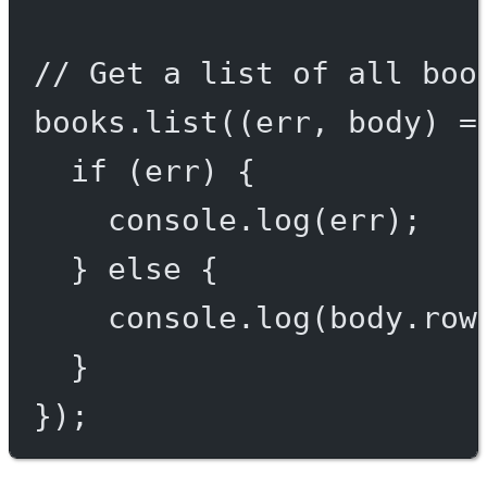
// Get a list of all boo
books.
list
((
err
, 
body
) 
=
if
 (err) {
console.
log
(err);
} 
else
 {
console.
log
(body.row
}
});