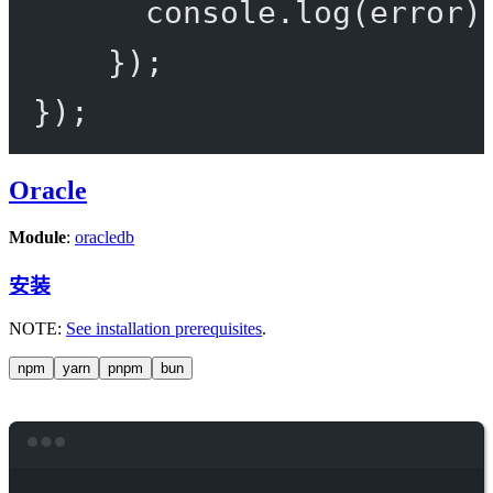
console.
log
(error)
});
});
Oracle
Module
:
oracledb
安装
NOTE:
See installation prerequisites
.
npm
yarn
pnpm
bun
Terminal window