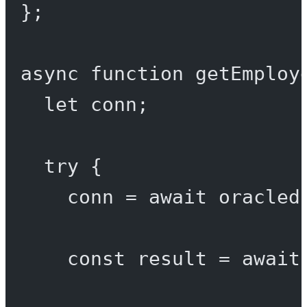
};
async
function
getEmploy
let
 conn;
try
 {
conn 
=
await
 oracled
const
result
=
await