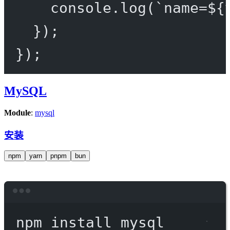
console.
log
(
`name=${
});
});
MySQL
Module
:
mysql
安装
npm
yarn
pnpm
bun
Terminal window
npm
install
mysql