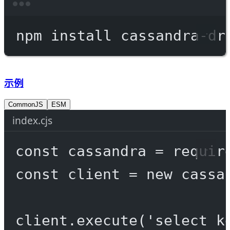
Terminal window
npm
install
cassandra-dr
示例
CommonJS
ESM
index.cjs
const
cassandra
=
requir
const
client
=
new
 cassa
client.
execute
(
'select k