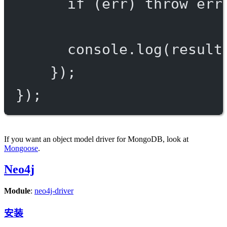
if
 (err) 
throw
 err
console.
log
(result
});
});
If you want an object model driver for MongoDB, look at
Mongoose
.
Neo4j
Module
:
neo4j-driver
安装