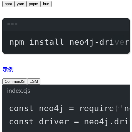
npm
yarn
pnpm
bun
Terminal window
npm
install
neo4j-driver
示例
CommonJS
ESM
index.cjs
const
neo4j
=
require
(
'n
const
driver
=
 neo4j.
dri