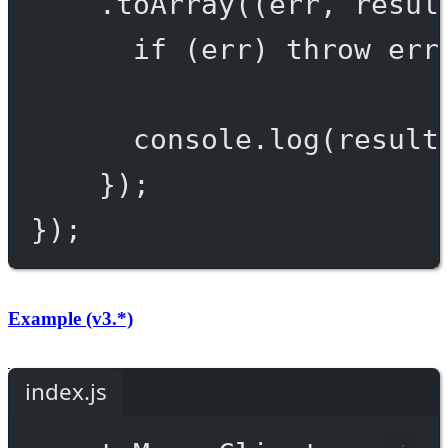
.
toArray
((
err
, 
resul
if
 (err) 
throw
 err
console.
log
(result
});
});
Example (v3.*)
index.js