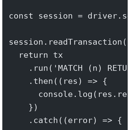
const
session
=
 driver.
s
session.
readTransaction
(
return
 tx
.
run
(
'MATCH (n) RETU
.
then
((
res
) 
=>
 {
console.
log
(res.re
})
.
catch
((
error
) 
=>
 {