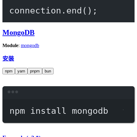
connection.
end
();
MongoDB
Module
:
mongodb
安装
npm
yarn
pnpm
bun
Terminal window
npm
install
mongodb