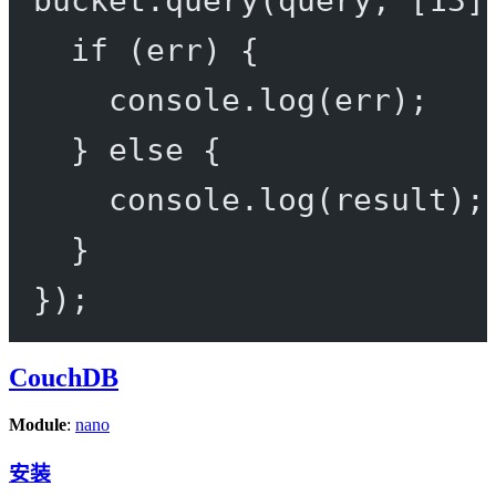
if
 (err) {
console.
log
(err);
} 
else
 {
console.
log
(result);
}
});
CouchDB
Module
:
nano
安装