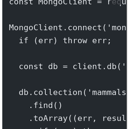
const
MongoClient
=
requ
MongoClient.
connect
(
'mon
if
 (err) 
throw
 err;
const
db
=
 client.
db
(
'
db.
collection
(
'mammals
.
find
()
.
toArray
((
err
, 
resul