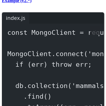
Example (v2.*)
index.js
const
MongoClient
=
requ
MongoClient.
connect
(
'mon
if
 (err) 
throw
 err;
db.
collection
(
'mammals
.
find
()