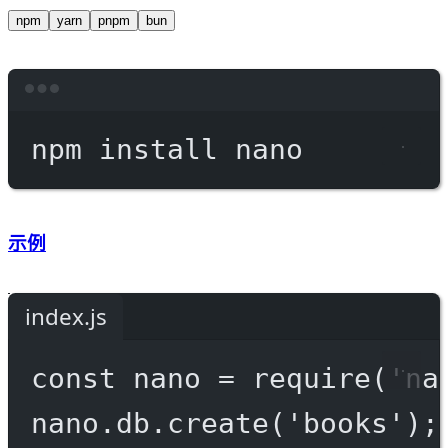
npm
yarn
pnpm
bun
Terminal window
npm
install
nano
示例
index.js
const
nano
=
require
(
'na
nano.db.
create
(
'books'
);