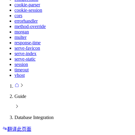
cookie-parser
cookie-session
cors
errorhandler
method-override
morgan
multer
response-time
serve-favicon
serve-index
serve-static
session
timeout
vhost
Guide
Database Integration
翻译此页面