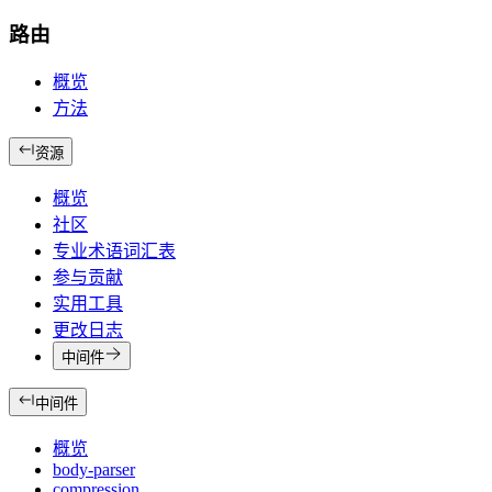
路由
概览
方法
资源
概览
社区
专业术语词汇表
参与贡献
实用工具
更改日志
中间件
中间件
概览
body-parser
compression