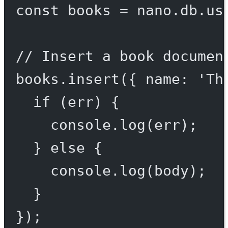
const
books
=
 nano.db.
us
// Insert a book documen
books.
insert
({ name: 
'Th
if
 (err) {
console.
log
(err);
} 
else
 {
console.
log
(body);
}
});