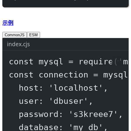
示例
CommonJS
ESM
index.cjs
const
mysql
=
require
(
'm
const
connection
=
 mysql
host: 
'localhost'
,
user: 
'dbuser'
,
password: 
's3kreee7'
,
database: 
'my_db'
,