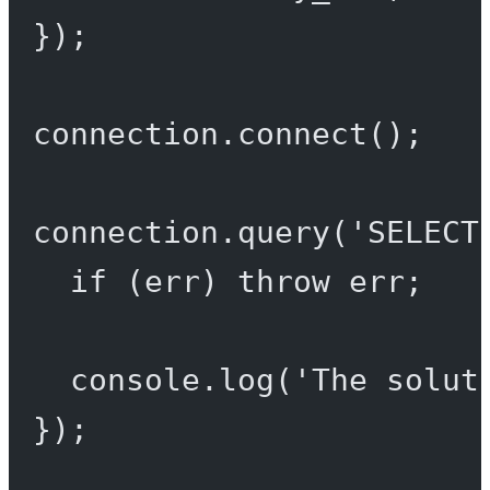
});
connection.
connect
();
connection.
query
(
'SELECT
if
 (err) 
throw
 err;
console.
log
(
'The solut
});