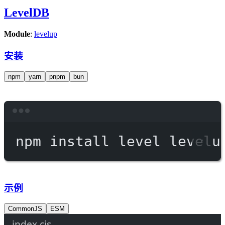
LevelDB
Module
:
levelup
安装
npm
yarn
pnpm
bun
Terminal window
npm
install
level
levelu
示例
CommonJS
ESM
index.cjs