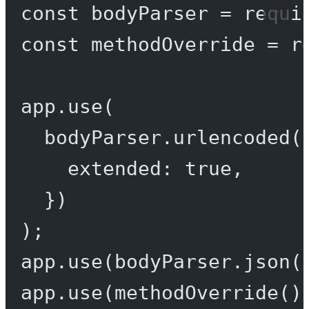
const
bodyParser
=
requi
const
methodOverride
=
r
app.
use
(
bodyParser.
urlencoded
(
extended: 
true
,
})
);
app.
use
(bodyParser.
json
(
app.
use
(
methodOverride
()