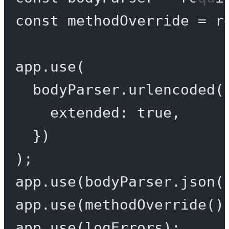
const
methodOverride
=
r
app.
use
(
bodyParser.
urlencoded
(
extended: 
true
,
})
);
app.
use
(bodyParser.
json
(
app.
use
(
methodOverride
()
app.
use
(logErrors);