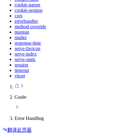
cookie-parser
cookie-session
cors
errorhandler
method-override
morgan
multer
response-time
serve-favicon
serve-index
serve-static
session
timeout
vhost
Guide
Error Handling
翻译此页面