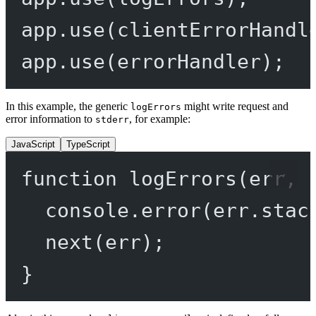
app.
use
(clientErrorHandl
app.
use
(errorHandler);
In this example, the generic
might write request and
logErrors
error information to
, for example:
stderr
JavaScript
TypeScript
function
logErrors
(
err
, 
console.
error
(err.stac
next
(err);
}