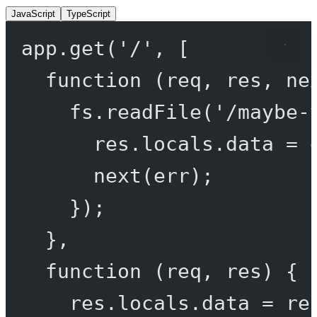
JavaScript
TypeScript
app.
get
(
'/'
, [
function
 (
req
, 
res
, 
ne
fs.
readFile
(
'/maybe-
res.locals.data 
=
 
next
(err);
});
},
function
 (
req
, 
res
) {
res.locals.data 
=
 re