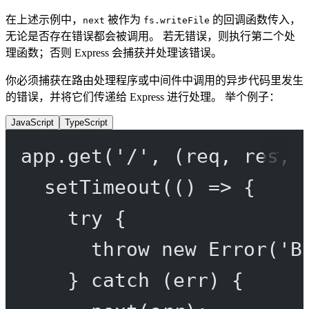
在上述示例中，
被作为
的回调函数传入，
next
fs.writeFile
无论是否存在错误都会被调用。 若无错误，则执行第二个处
理函数；否则 Express 会捕获并处理该错误。
你必须捕获在路由处理程序或中间件中调用的异步代码里发生
的错误，并将它们传递给 Express 进行处理。 举个例子：
JavaScript
TypeScript
app.
get
(
'/'
, (
req
, 
res
, 
setTimeout
(() 
=>
 {
try
 {
throw
new
Error
(
'B
} 
catch
 (err) {