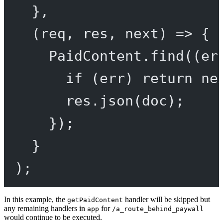
},
(
req
, 
res
, 
next
) 
=>
 {
PaidContent.
find
((
er
if
 (err) 
return
ne
res.
json
(doc);
});
}
);
In this example, the
handler will be skipped but
getPaidContent
any remaining handlers in
for
app
/a_route_behind_paywall
would continue to be executed.