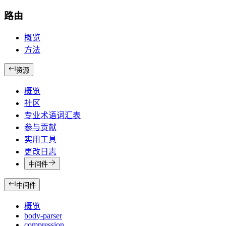
路由
概览
方法
资源
概览
社区
专业术语词汇表
参与贡献
实用工具
更改日志
中间件
中间件
概览
body-parser
compression