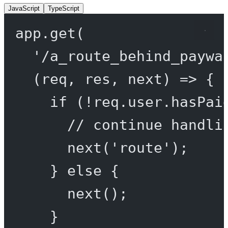
JavaScript
TypeScript
app.
get
(
'/a_route_behind_paywa
(
req
, 
res
, 
next
) 
=>
 {
if
 (
!
req.user.hasPai
// continue handli
next
(
'route'
);
} 
else
 {
next
();
}