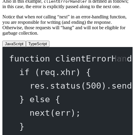
Also in this example,
is defined as follows;
clientErrorHandler
in this case, the error is explicitly passed along to the next one.
Notice that when
not
calling “next” in an error-handling function,
you are responsible for writing (and ending) the response.
Otherwise, those requests will “hang” and will not be eligible for
garbage collection.
JavaScript
TypeScript
function
clientErrorHand
if
 (req.xhr) {
res.
status
(
500
).
send
} 
else
 {
next
(err);
}