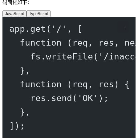
码简化如下：
JavaScript
TypeScript
app.
get
(
'/'
, [
function
 (
req
, 
res
, 
ne
fs.
writeFile
(
'/inacc
},
function
 (
req
, 
res
) {
res.
send
(
'OK'
);
},
]);