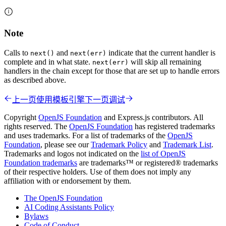
Note
Calls to
and
indicate that the current handler is
next()
next(err)
complete and in what state.
will skip all remaining
next(err)
handlers in the chain except for those that are set up to handle errors
as described above.
上一页
使用模板引擎
下一页
调试
Copyright
OpenJS Foundation
and Express.js contributors. All
rights reserved. The
OpenJS Foundation
has registered trademarks
and uses trademarks. For a list of trademarks of the
OpenJS
Foundation
, please see our
Trademark Policy
and
Trademark List
.
Trademarks and logos not indicated on the
list of OpenJS
Foundation trademarks
are trademarks™ or registered® trademarks
of their respective holders. Use of them does not imply any
affiliation with or endorsement by them.
The OpenJS Foundation
AI Coding Assistants Policy
Bylaws
Code of Conduct