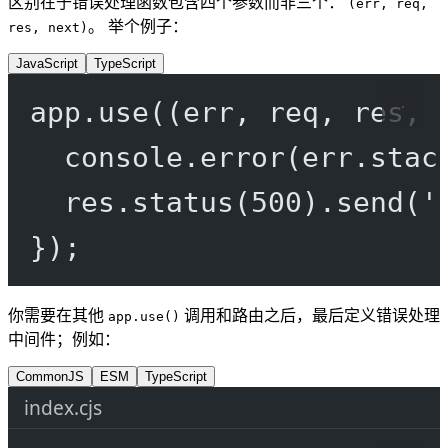
区别在于错误处理函数包含四个参数而非三个：
(err, req,
。 举个例子：
res, next)
JavaScript
TypeScript
app.
use
((
err
, 
req
, 
res
, 
console.
error
(err.stac
res.
status
(
500
).
send
(
'
});
你需要在其他
调用和路由之后，最后定义错误处理
app.use()
中间件；例如：
CommonJS
ESM
TypeScript
index.cjs