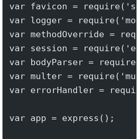
var
 favicon 
=
require
(
's
var
 logger 
=
require
(
'mo
var
 methodOverride 
=
req
var
 session 
=
require
(
'e
var
 bodyParser 
=
require
var
 multer 
=
require
(
'mu
var
 errorHandler 
=
requi
var
 app 
=
express
();