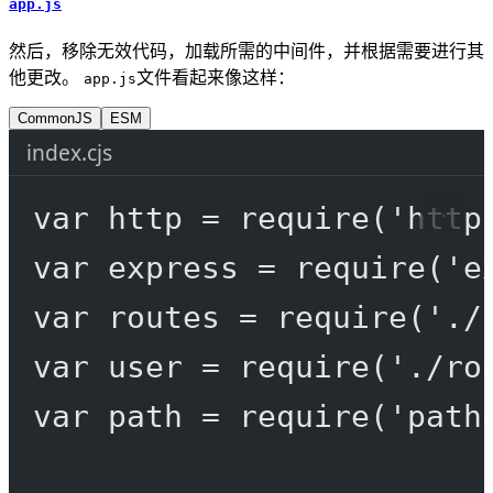
app.js
然后，移除无效代码，加载所需的中间件，并根据需要进行其
他更改。
文件看起来像这样：
app.js
CommonJS
ESM
index.cjs
var
 http 
=
require
(
'http
var
 express 
=
require
(
'e
var
 routes 
=
require
(
'./
var
 user 
=
require
(
'./ro
var
 path 
=
require
(
'path