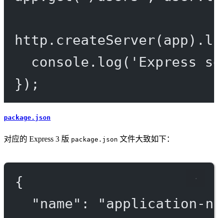
http.
createServer
(app).
l
console.
log
(
'Express s
});
package.json
对应的 Express 3 版
文件大致如下：
package.json
{
"name"
: 
"application-n