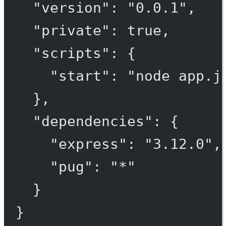
"version"
: 
"0.0.1"
,
"private"
: 
true
,
"scripts"
: {
"start"
: 
"node app.j
},
"dependencies"
: {
"express"
: 
"3.12.0"
,
"pug"
: 
"*"
}
}