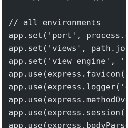
// all environments
app.
set
(
'port'
, process.
app.
set
(
'views'
, path.
jo
app.
set
(
'view engine'
, 
'
app.
use
(express.
favicon
(
app.
use
(express.
logger
(
'
app.
use
(express.
methodOv
app.
use
(express.
session
(
app.
use
(express.
bodyPars