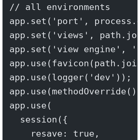
// all environments
app.
set
(
'port'
, process.
app.
set
(
'views'
, path.
jo
app.
set
(
'view engine'
, 
'
app.
use
(
favicon
(path.
joi
app.
use
(
logger
(
'dev'
));
app.
use
(
methodOverride
()
app.
use
(
session
({
resave: 
true
,