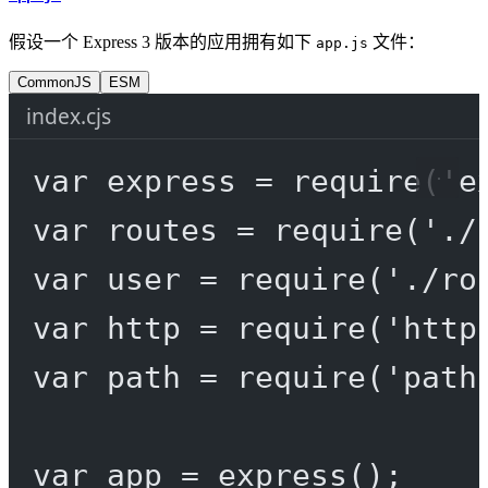
假设一个 Express 3 版本的应用拥有如下
文件：
app.js
CommonJS
ESM
index.cjs
var
 express 
=
require
(
'e
var
 routes 
=
require
(
'./
var
 user 
=
require
(
'./ro
var
 http 
=
require
(
'http
var
 path 
=
require
(
'path
var
 app 
=
express
();