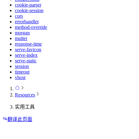
cookie-parser
cookie-session
cors
errorhandler
method-override
morgan
multer
response-time
serve-favicon
serve-index
serve-static
session
timeout
vhost
Resources
实用工具
翻译此页面