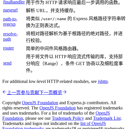
finalhandler
用于作为 HTTP 请求响应最后一步调用的函数。
parseurl
解析 URL，并支持缓存。
将类似
的 Express 风格路径字符串转
path-to-
/user/:name
regexp
换为正则表达式。
将相对路径解析为基于根路径的绝对路径，并进
resolve-
path
行校验。
router
简单的中间件风格路由器。
用于将文件以 HTTP 响应流式传输的库，支持部
send
分响应（Range）、条件 GET 协商以及细粒度事
件。
For additional low-level HTTP-related modules, see
jshttp
.
上一页
参与贡献
下一页
概览
Copyright
OpenJS Foundation
and Express.js contributors. All
rights reserved. The
OpenJS Foundation
has registered trademarks
and uses trademarks. For a list of trademarks of the
OpenJS
Foundation
, please see our
Trademark Policy
and
Trademark List
.
Trademarks and logos not indicated on the
list of OpenJS
Foundation trademarks
are trademarks™ or registered® trademarks