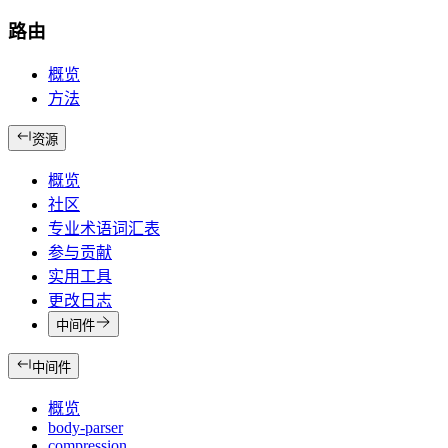
路由
概览
方法
资源
概览
社区
专业术语词汇表
参与贡献
实用工具
更改日志
中间件
中间件
概览
body-parser
compression