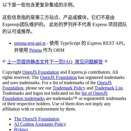
以下是一些包含更复杂集成的示例。
这些信息指的是第三方站点、产品或模块，它们不是由
Expressjs团队维护的。 此处的罗列并不代表 Express 项目团队
的认可或推荐。
prisma-rest-api-ts
- 使用 TypeScript 的 Express REST API，
并使用
Prisma
作为 ORM
上一页
提供静态文件
下一页
FAQ 常见问题解答
Copyright
OpenJS Foundation
and Express.js contributors. All
rights reserved. The
OpenJS Foundation
has registered trademarks
and uses trademarks. For a list of trademarks of the
OpenJS
Foundation
, please see our
Trademark Policy
and
Trademark List
.
Trademarks and logos not indicated on the
list of OpenJS
Foundation trademarks
are trademarks™ or registered® trademarks
of their respective holders. Use of them does not imply any
affiliation with or endorsement by them.
The OpenJS Foundation
AI Coding Assistants Policy
Bylaws