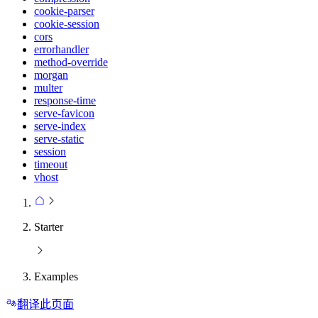
cookie-parser
cookie-session
cors
errorhandler
method-override
morgan
multer
response-time
serve-favicon
serve-index
serve-static
session
timeout
vhost
Starter
Examples
翻译此页面