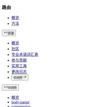
路由
概览
方法
资源
概览
社区
专业术语词汇表
参与贡献
实用工具
更改日志
中间件
中间件
概览
body-parser
compression