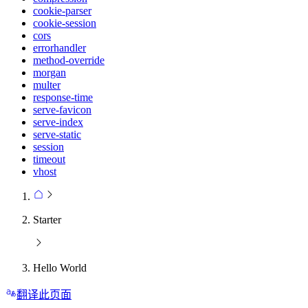
cookie-parser
cookie-session
cors
errorhandler
method-override
morgan
multer
response-time
serve-favicon
serve-index
serve-static
session
timeout
vhost
Starter
Hello World
翻译此页面