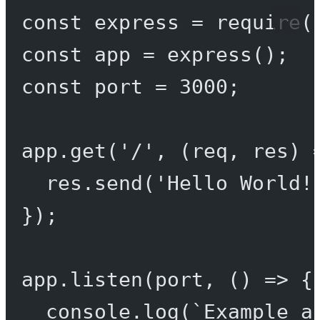
const
express
=
require
(
const
app
=
express
();
const
port
=
3000
;
app.
get
(
'/'
, (
req
, 
res
) 
res.
send
(
'Hello World!
});
app.
listen
(port, () 
=>
 {
console.
log
(
`Example a