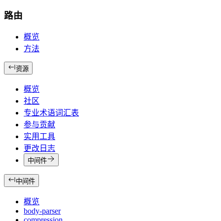
路由
概览
方法
资源
概览
社区
专业术语词汇表
参与贡献
实用工具
更改日志
中间件
中间件
概览
body-parser
compression