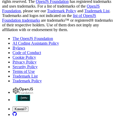
rights reserved. The
OpenJS Foundation
has registered trademarks
and uses trademarks. For a list of trademarks of the
OpenJS
Foundation
, please see our
Trademark Policy
and
Trademark List
.
Trademarks and logos not indicated on the
list of OpenJS
Foundation trademarks
are trademarks™ or registered® trademarks
of their respective holders. Use of them does not imply any
affiliation with or endorsement by them.
The OpenJS Foundation
AI Coding Assistants Policy
Bylaws
Code of Conduct
Cookie Policy
Privacy Policy
Security Policy
Terms of Use
Trademark List
Trademark Policy
Kawaii?