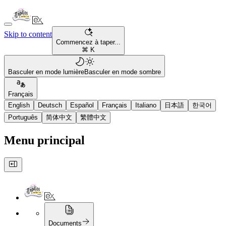
Skip to content
Commencez à taper...
⌘ K
Basculer en mode lumière
Basculer en mode sombre
Français
English
Deutsch
Español
Français
Italiano
日本語
한국어
Português
简体中文
繁體中文
Menu principal
Documents