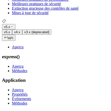
Meilleures pratiques de sécurité
Extinction gracieuse des contrôles de santé
Mises à jour de sécurité
v5.x
v5.x
v4.x
v3.x (deprecated)
API
Aperçu
express()
Aperçu
Méthodes
Application
Aperçu
Propriétés
Évènements
Méthodes