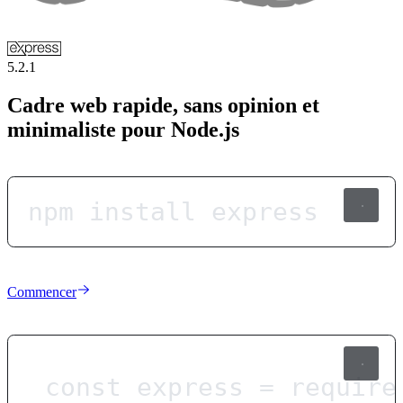
5.2.1
Cadre web rapide, sans opinion et
minimaliste pour Node.js
npm install express
Commencer
const
express
=
require