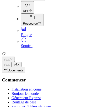
API
Ressource
Blogue
Soutien
v5.x
v5.x
v4.x
Documents
Commencer
Installation en cours
Bonjour le monde
Générateur Express
Routage de base
Servir les fichiers statiques