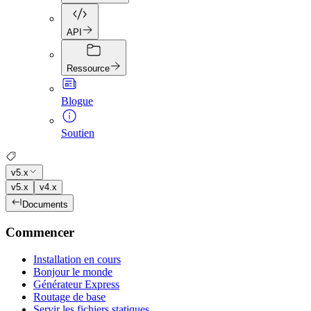
API
Ressource
Blogue
Soutien
v5.x
v5.x
v4.x
Documents
Commencer
Installation en cours
Bonjour le monde
Générateur Express
Routage de base
Servir les fichiers statiques