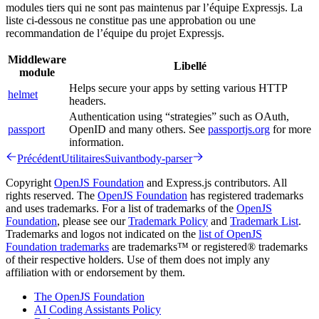
modules tiers qui ne sont pas maintenus par l’équipe Expressjs. La
liste ci-dessous ne constitue pas une approbation ou une
recommandation de l’équipe du projet Expressjs.
Middleware
Libellé
module
Helps secure your apps by setting various HTTP
helmet
headers.
Authentication using “strategies” such as OAuth,
passport
OpenID and many others. See
passportjs.org
for more
information.
Précédent
Utilitaires
Suivant
body-parser
Copyright
OpenJS Foundation
and Express.js contributors. All
rights reserved. The
OpenJS Foundation
has registered trademarks
and uses trademarks. For a list of trademarks of the
OpenJS
Foundation
, please see our
Trademark Policy
and
Trademark List
.
Trademarks and logos not indicated on the
list of OpenJS
Foundation trademarks
are trademarks™ or registered® trademarks
of their respective holders. Use of them does not imply any
affiliation with or endorsement by them.
The OpenJS Foundation
AI Coding Assistants Policy