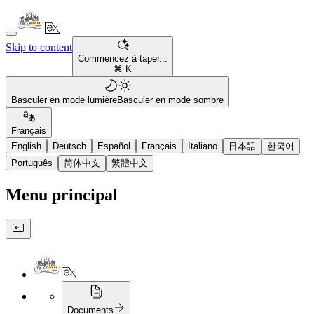
Skip to content
Commencez à taper...
⌘ K
Basculer en mode lumière
Basculer en mode sombre
Français
English
Deutsch
Español
Français
Italiano
日本語
한국어
Português
简体中文
繁體中文
Menu principal
Documents