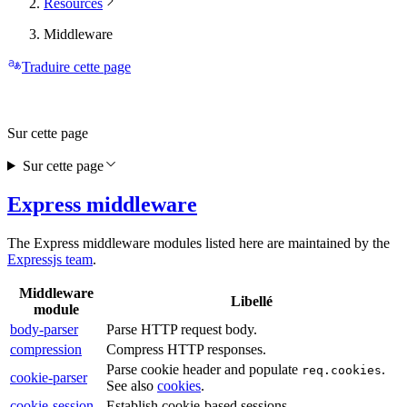
Resources
Middleware
Traduire cette page
Sur cette page
Sur cette page
Express middleware
The Express middleware modules listed here are maintained by the
Expressjs team
.
Middleware
Libellé
module
body-parser
Parse HTTP request body.
compression
Compress HTTP responses.
Parse cookie header and populate
.
req.cookies
cookie-parser
See also
cookies
.
cookie-session
Establish cookie-based sessions.