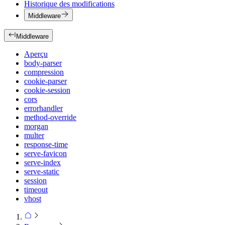
Historique des modifications
Middleware
Middleware
Aperçu
body-parser
compression
cookie-parser
cookie-session
cors
errorhandler
method-override
morgan
multer
response-time
serve-favicon
serve-index
serve-static
session
timeout
vhost