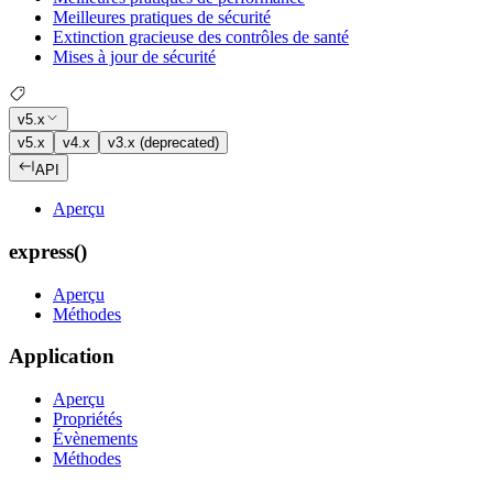
Meilleures pratiques de sécurité
Extinction gracieuse des contrôles de santé
Mises à jour de sécurité
v5.x
v5.x
v4.x
v3.x (deprecated)
API
Aperçu
express()
Aperçu
Méthodes
Application
Aperçu
Propriétés
Évènements
Méthodes