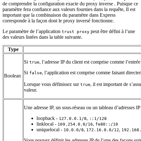
de comprendre la configuration exacte du proxy inverse . Puisque ce
paramètre fera confiance aux valeurs fournies dans la requête, Il est
important que la combinaison du paramètre dans Express
corresponde à la façon dont le proxy inversé fonctionne.
Le paramètre de l’application
peut être défini à l’une
trust proxy
des valeurs listées dans la table suivante.
Type
Si
, l’adresse IP du client est comprise comme l’entrée
true
Si
, l’application est comprise comme faisant directem
false
Boolean
Lorsque vous définissez sur
, il est important de s’as
true
valeur.
Une adresse IP, un sous-réseau ou un tableau d’adresses IP
loopback -
,
127.0.0.1/8
::1/128
linklocal -
,
169.254.0.0/16
fe80::/10
uniquelocal -
,
,
10.0.0/8
172.16.0.0/12
192.168
Vous pouvez définir les adresses IP de l’une des façons sui