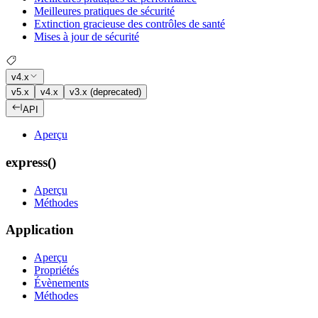
Meilleures pratiques de sécurité
Extinction gracieuse des contrôles de santé
Mises à jour de sécurité
v4.x
v5.x
v4.x
v3.x (deprecated)
API
Aperçu
express()
Aperçu
Méthodes
Application
Aperçu
Propriétés
Évènements
Méthodes