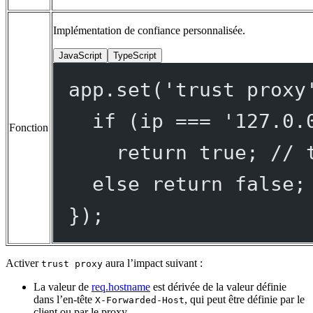
Implémentation de confiance personnalisée.
JavaScript
TypeScript
app.
set
(
'trust proxy
if
 (ip 
===
'127.0.
Fonction
return
true
; 
// 
else
return
false
;
});
Activer
aura l’impact suivant :
trust proxy
La valeur de
req.hostname
est dérivée de la valeur définie
dans l’en-tête
, qui peut être définie par le
X-Forwarded-Host
client ou par le proxy.