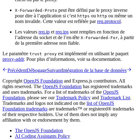
peut être défini par le proxy inverse
X-Forwarded-Proto
pour dire à l’application si c’est
ou
ou même un
https
http
nom invalide. Cette valeur est reflétée par
req.protocol
.
Les valeurs
req.ip
et
req.ips
sont remplies en fonction de
l’adresse du socket et de l’en-tête
, à partir
X-Forwarded-For
de la première adresse non fiable.
Le paramètre
est implémenté en utilisant le paquet
trust proxy
proxy-addr
. Pour plus d’informations, voir sa documentation.
Précédent
Débogage
Suivant
Intégration de la base de données
Copyright
OpenJS Foundation
and Express.js contributors. All
rights reserved. The
OpenJS Foundation
has registered trademarks
and uses trademarks. For a list of trademarks of the
OpenJS
Foundation
, please see our
Trademark Policy
and
Trademark List
.
Trademarks and logos not indicated on the
list of OpenJS
Foundation trademarks
are trademarks™ or registered® trademarks
of their respective holders. Use of them does not imply any
affiliation with or endorsement by them.
The OpenJS Foundation
AI Coding Assistants Policy