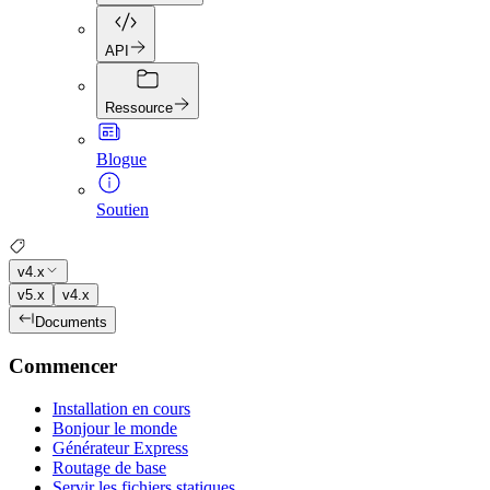
API
Ressource
Blogue
Soutien
v4.x
v5.x
v4.x
Documents
Commencer
Installation en cours
Bonjour le monde
Générateur Express
Routage de base
Servir les fichiers statiques