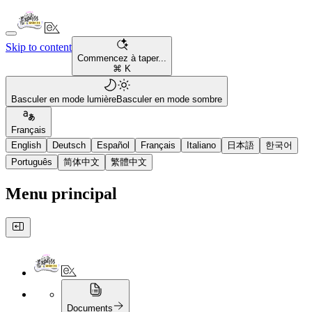
Skip to content
Commencez à taper...
⌘ K
Basculer en mode lumière
Basculer en mode sombre
Français
English
Deutsch
Español
Français
Italiano
日本語
한국어
Português
简体中文
繁體中文
Menu principal
Documents