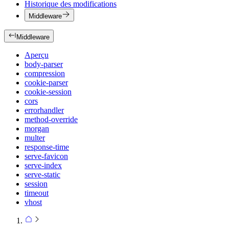
Historique des modifications
Middleware
Middleware
Aperçu
body-parser
compression
cookie-parser
cookie-session
cors
errorhandler
method-override
morgan
multer
response-time
serve-favicon
serve-index
serve-static
session
timeout
vhost