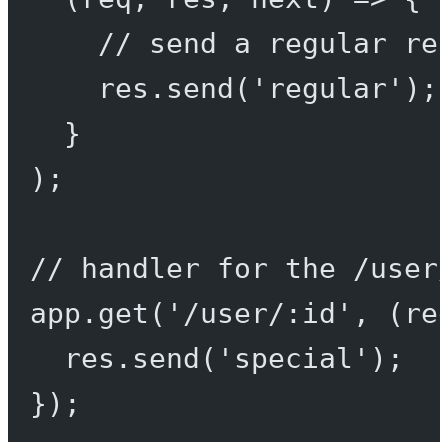
// send a regular re
res.
send
(
'regular'
);
}
);
// handler for the /user
app.
get
(
'/user/:id'
, (
re
res.
send
(
'special'
);
});