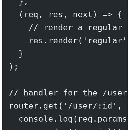
},
(
req
, 
res
, 
next
) 
=>
 {
// render a regular 
res.
render
(
'regular'
}
);
// handler for the /user
router.
get
(
'/user/:id'
, 
console.
log
(req.params