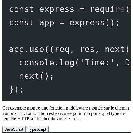
const
express
=
require
(
const
app
=
express
();
app.
use
((
req
, 
res
, 
next
)
console.
log
(
'Time:'
, D
next
();
});
Cet exemple montre une fonction middleware montée sur le chemin
. La fonction est exécutée pour n’importe quel type de
/user/:id
requête HTTP sur le chemin
.
/user/:id
JavaScript
TypeScript