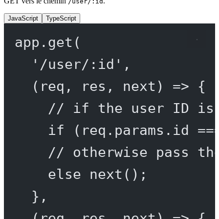
GET vers le chemin
.
/user/:id
JavaScript
TypeScript
app.
get
(
'/user/:id'
,
(
req
, 
res
, 
next
) 
=>
 {
// if the user ID is
if
 (req.params.id 
==
// otherwise pass th
else
next
();
},
(
req
, 
res
, 
next
) 
=>
 {