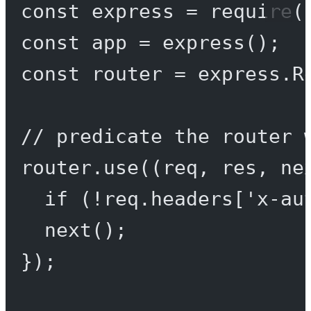
const
express
=
require
(
const
app
=
express
();
const
router
=
 express.
R
// predicate the router 
router.
use
((
req
, 
res
, 
ne
if
 (
!
req.headers[
'x-au
next
();
});