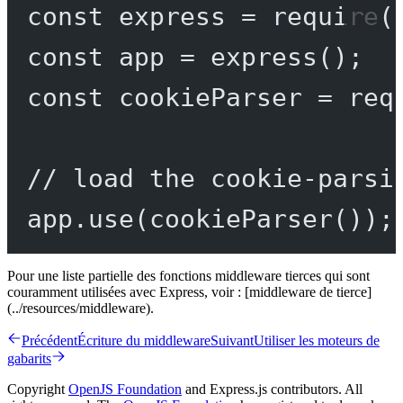
const
express
=
require
(
const
app
=
express
();
const
cookieParser
=
req
// load the cookie-parsi
app.
use
(
cookieParser
());
Pour une liste partielle des fonctions middleware tierces qui sont
couramment utilisées avec Express, voir : [middleware de tierce]
(../resources/middleware).
Précédent
Écriture du middleware
Suivant
Utiliser les moteurs de
gabarits
Copyright
OpenJS Foundation
and Express.js contributors. All