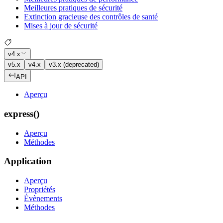
Meilleures pratiques de sécurité
Extinction gracieuse des contrôles de santé
Mises à jour de sécurité
v4.x
v5.x
v4.x
v3.x (deprecated)
API
Aperçu
express()
Aperçu
Méthodes
Application
Aperçu
Propriétés
Évènements
Méthodes