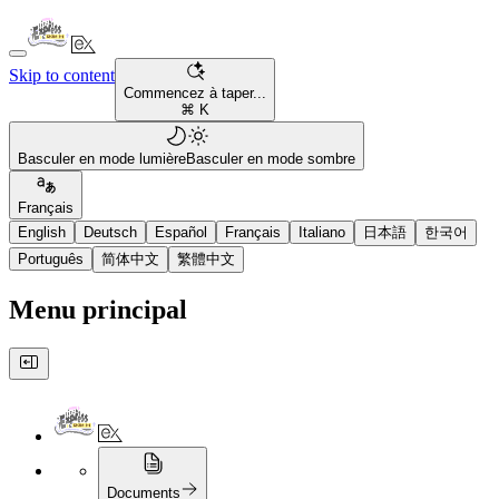
Skip to content
Commencez à taper...
⌘ K
Basculer en mode lumière
Basculer en mode sombre
Français
English
Deutsch
Español
Français
Italiano
日本語
한국어
Português
简体中文
繁體中文
Menu principal
Documents