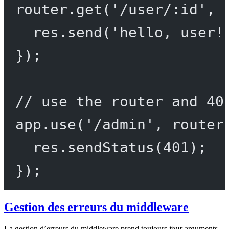
router.
get
(
'/user/:id'
, 
res.
send
(
'hello, user!
});
// use the router and 40
app.
use
(
'/admin'
, router
res.
sendStatus
(
401
);
});
Gestion des erreurs du middleware
La gestion d’erreurs du middleware prend toujours
four
arguments.