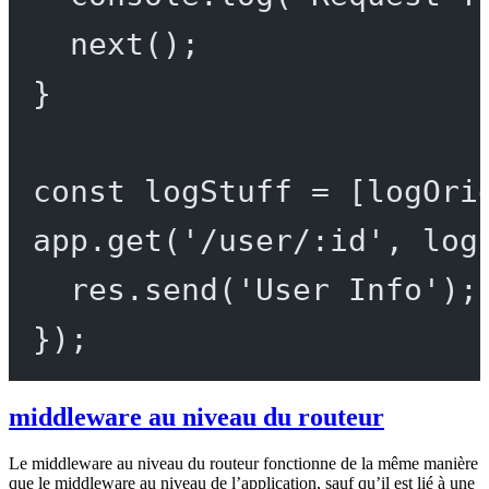
next
();
}
const
logStuff
=
 [logOri
app.
get
(
'/user/:id'
, log
res.
send
(
'User Info'
);
});
middleware au niveau du routeur
Le middleware au niveau du routeur fonctionne de la même manière
que le middleware au niveau de l’application, sauf qu’il est lié à une