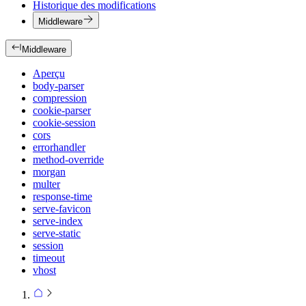
Historique des modifications
Middleware
Middleware
Aperçu
body-parser
compression
cookie-parser
cookie-session
cors
errorhandler
method-override
morgan
multer
response-time
serve-favicon
serve-index
serve-static
session
timeout
vhost