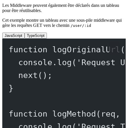
Les Middleware peuvent également être déclarés dans un tableau
pour être réutilisables.
Cet exemple montre un tableau avec une sous-pile middleware qui
gère les requêtes GET vers le chemin
/user/:id
JavaScript
TypeScript
function
logOriginalUrl
(
console.
log
(
'Request U
next
();
}
function
logMethod
(
req
, 
console.
log
(
'Request T