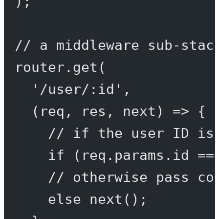
);
// a middleware sub-stac
router.
get
(
'/user/:id'
,
(
req
, 
res
, 
next
) 
=>
 {
// if the user ID is
if
 (req.params.id 
==
// otherwise pass co
else
next
();