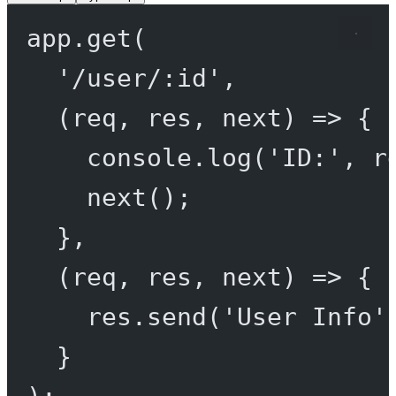
app.
get
(
'/user/:id'
,
(
req
, 
res
, 
next
) 
=>
 {
console.
log
(
'ID:'
, r
next
();
},
(
req
, 
res
, 
next
) 
=>
 {
res.
send
(
'User Info'
}