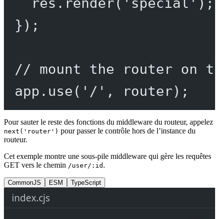
res.
render
(
'special'
);
});
// mount the router on t
app.
use
(
'/'
, router);
Pour sauter le reste des fonctions du middleware du routeur, appelez
pour passer le contrôle hors de l’instance du
next('router')
routeur.
Cet exemple montre une sous-pile middleware qui gère les requêtes
GET vers le chemin
.
/user/:id
CommonJS
ESM
TypeScript
index.cjs