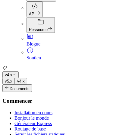
API
Ressource
Blogue
Soutien
v4.x
v5.x
v4.x
Documents
Commencer
Installation en cours
Bonjour le monde
Générateur Express
Routage de base
Servir les fichiers statiques