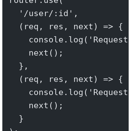
'/user/:id'
,
(
req
, 
res
, 
next
) 
=>
 {
console.
log
(
'Request
next
();
},
(
req
, 
res
, 
next
) 
=>
 {
console.
log
(
'Request
next
();
}