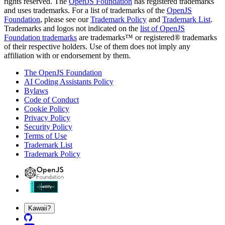
rights reserved. The
OpenJS Foundation
has registered trademarks
and uses trademarks. For a list of trademarks of the
OpenJS
Foundation
, please see our
Trademark Policy
and
Trademark List
.
Trademarks and logos not indicated on the
list of OpenJS
Foundation trademarks
are trademarks™ or registered® trademarks
of their respective holders. Use of them does not imply any
affiliation with or endorsement by them.
The OpenJS Foundation
AI Coding Assistants Policy
Bylaws
Code of Conduct
Cookie Policy
Privacy Policy
Security Policy
Terms of Use
Trademark List
Trademark Policy
Kawaii?