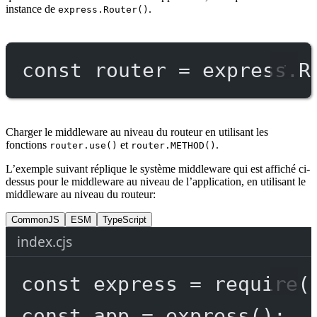
instance de
.
express.Router()
const
router
=
 express.
R
Charger le middleware au niveau du routeur en utilisant les
fonctions
et
.
router.use()
router.METHOD()
L’exemple suivant réplique le système middleware qui est affiché ci-
dessus pour le middleware au niveau de l’application, en utilisant le
middleware au niveau du routeur:
CommonJS
ESM
TypeScript
index.cjs
const
express
=
require
(
const
app
=
express
();