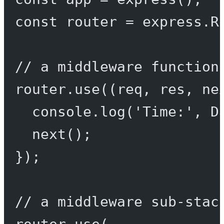
const
router
=
 express.
R
// a middleware function
router.
use
((
req
, 
res
, 
ne
console.
log
(
'Time:'
, D
next
();
});
// a middleware sub-stac
router.
use
(