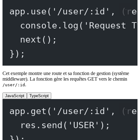
app.
use
(
'/user/:id'
, (
re
console.
log
(
'Request T
next
();
});
Cet exemple montre une route et sa fonction de gestion (système
middleware). La fonction gère les requêtes GET vers le chemin
.
/user/:id
JavaScript
TypeScript
app.
get
(
'/user/:id'
, (
re
res.
send
(
'USER'
);
});