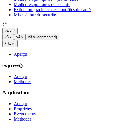
Meilleures pratiques de sécurité
Extinction gracieuse des contrôles de santé
Mises à jour de sécurité
v4.x
v5.x
v4.x
v3.x (deprecated)
API
Aperçu
express()
Aperçu
Méthodes
Application
Aperçu
Propriétés
Évènements
Méthodes