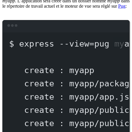
myapp
. L’application sera créée dans un dossier nommé
myapp
dans
le répertoire de travail actuel et le moteur de vue sera réglé sur
Pug
:
Terminal window
$
express
--view=pug
mya
create
:
myapp
create
:
myapp/packag
create
:
myapp/app.js
create
:
myapp/public
create
:
myapp/public