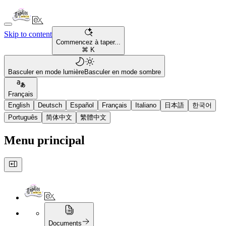
Skip to content
Commencez à taper...
⌘ K
Basculer en mode lumière
Basculer en mode sombre
Français
English
Deutsch
Español
Français
Italiano
日本語
한국어
Português
简体中文
繁體中文
Menu principal
Documents