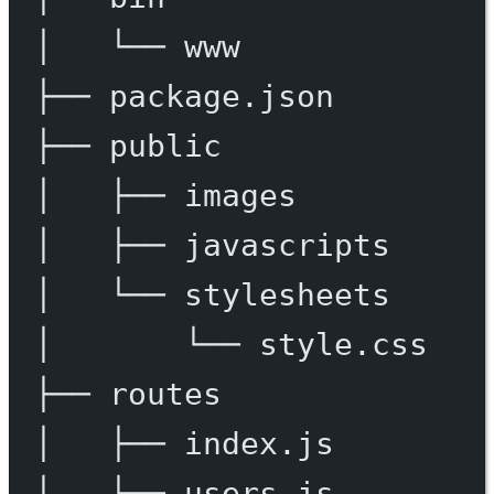
│
└──
www
├──
package.json
├──
public
│
├──
images
│
├──
javascripts
│
└──
stylesheets
│
└──
style.css
├──
routes
│
├──
index.js
│
└──
users.js