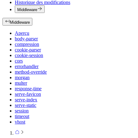
Historique des modifications
Middleware
Middleware
Aperçu
body-parser
compression
cookie-parser
cookie-session
cors
errorhandler
method-override
morgan
multer
response-time
serve-favicon
serve-index
serve-static
session
timeout
vhost