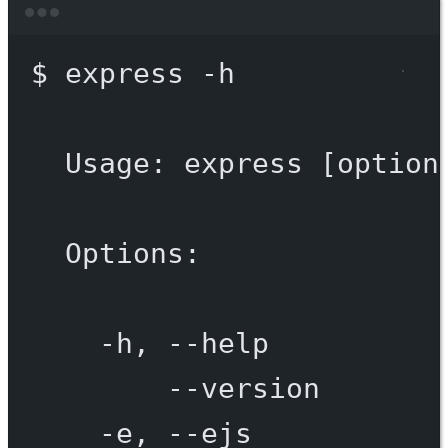
Terminal window
$
express
-h
Usage:
express
 [option
Options:
-h,
--help
--version
-e,
--ejs