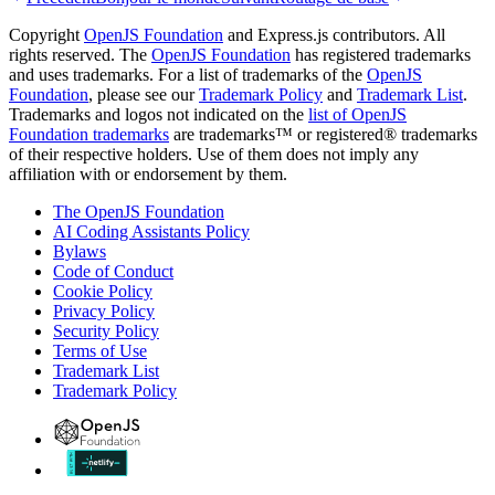
Copyright
OpenJS Foundation
and Express.js contributors. All
rights reserved. The
OpenJS Foundation
has registered trademarks
and uses trademarks. For a list of trademarks of the
OpenJS
Foundation
, please see our
Trademark Policy
and
Trademark List
.
Trademarks and logos not indicated on the
list of OpenJS
Foundation trademarks
are trademarks™ or registered® trademarks
of their respective holders. Use of them does not imply any
affiliation with or endorsement by them.
The OpenJS Foundation
AI Coding Assistants Policy
Bylaws
Code of Conduct
Cookie Policy
Privacy Policy
Security Policy
Terms of Use
Trademark List
Trademark Policy