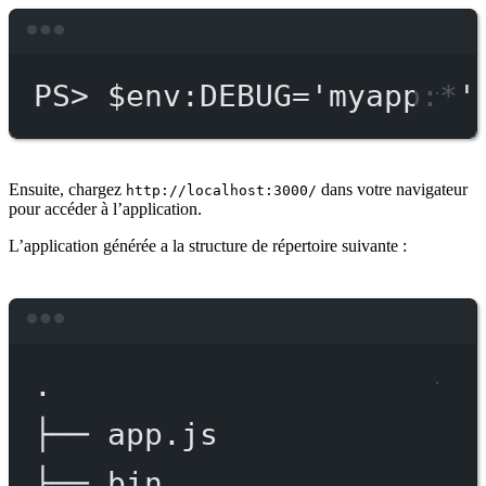
Terminal window
PS
> $env
:DEBUG='myapp:*'
Ensuite, chargez
dans votre navigateur
http://localhost:3000/
pour accéder à l’application.
L’application générée a la structure de répertoire suivante :
Terminal window
.
├──
app.js
├──
bin