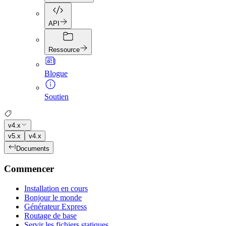
API
Ressource
Blogue
Soutien
v4.x
v5.x
v4.x
Documents
Commencer
Installation en cours
Bonjour le monde
Générateur Express
Routage de base
Servir les fichiers statiques