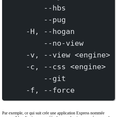
--hbs
--pug
-H,
--hogan
--no-view
-v,
--view
<engine>
-c,
--css
<engine>
--git
-f,
--force
Par exemple, ce qui suit crée une application Express nommée