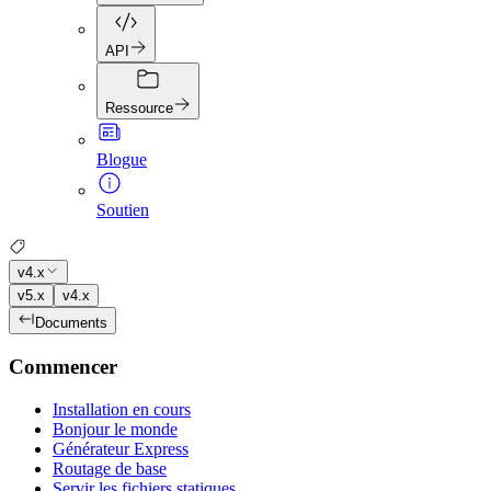
API
Ressource
Blogue
Soutien
v4.x
v5.x
v4.x
Documents
Commencer
Installation en cours
Bonjour le monde
Générateur Express
Routage de base
Servir les fichiers statiques