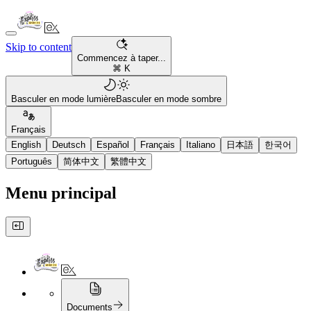
Skip to content
Commencez à taper...
⌘ K
Basculer en mode lumière
Basculer en mode sombre
Français
English
Deutsch
Español
Français
Italiano
日本語
한국어
Português
简体中文
繁體中文
Menu principal
Documents