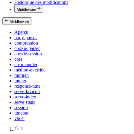
Historique des modifications
Middleware
Middleware
Aperçu
body-parser
compression
cookie-parser
cookie-session
cors
errorhandler
method-override
morgan
multer
response-time
serve-favicon
serve-index
serve-static
session
timeout
vhost