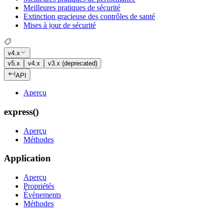
Meilleures pratiques de sécurité
Extinction gracieuse des contrôles de santé
Mises à jour de sécurité
v4.x
v5.x
v4.x
v3.x (deprecated)
API
Aperçu
express()
Aperçu
Méthodes
Application
Aperçu
Propriétés
Évènements
Méthodes