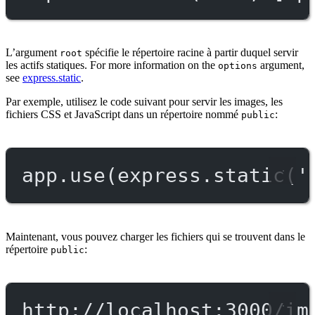
L’argument
spécifie le répertoire racine à partir duquel servir
root
les actifs statiques. For more information on the
argument,
options
see
express.static
.
Par exemple, utilisez le code suivant pour servir les images, les
fichiers CSS et JavaScript dans un répertoire nommé
:
public
app.
use
(express.
static
(
'
Maintenant, vous pouvez charger les fichiers qui se trouvent dans le
répertoire
:
public
http://localhost:3000/im