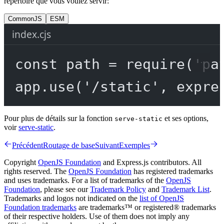
répertoire que vous voulez servir:
CommonJS
ESM
index.cjs
const
path
=
require
(
'pa
app.
use
(
'/static'
, expre
Pour plus de détails sur la fonction
et ses options,
serve-static
voir
serve-static
.
Précédent
Routage de base
Suivant
Exemples
Copyright
OpenJS Foundation
and Express.js contributors. All
rights reserved. The
OpenJS Foundation
has registered trademarks
and uses trademarks. For a list of trademarks of the
OpenJS
Foundation
, please see our
Trademark Policy
and
Trademark List
.
Trademarks and logos not indicated on the
list of OpenJS
Foundation trademarks
are trademarks™ or registered® trademarks
of their respective holders. Use of them does not imply any