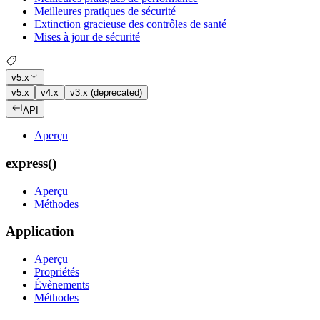
Meilleures pratiques de sécurité
Extinction gracieuse des contrôles de santé
Mises à jour de sécurité
v5.x
v5.x
v4.x
v3.x (deprecated)
API
Aperçu
express()
Aperçu
Méthodes
Application
Aperçu
Propriétés
Évènements
Méthodes