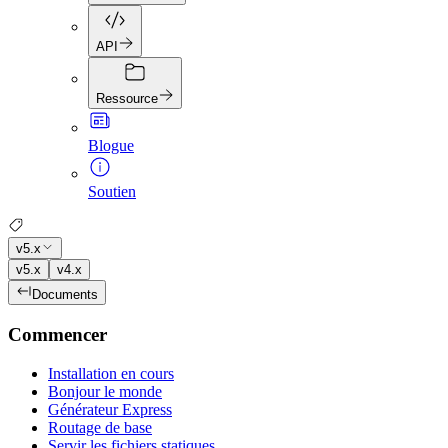
API
Ressource
Blogue
Soutien
v5.x
v5.x
v4.x
Documents
Commencer
Installation en cours
Bonjour le monde
Générateur Express
Routage de base
Servir les fichiers statiques