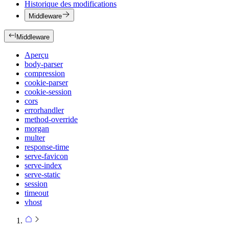
Historique des modifications
Middleware
Middleware
Aperçu
body-parser
compression
cookie-parser
cookie-session
cors
errorhandler
method-override
morgan
multer
response-time
serve-favicon
serve-index
serve-static
session
timeout
vhost