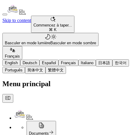
Skip to content
Commencez à taper...
⌘ K
Basculer en mode lumière
Basculer en mode sombre
Français
English
Deutsch
Español
Français
Italiano
日本語
한국어
Português
简体中文
繁體中文
Menu principal
Documents