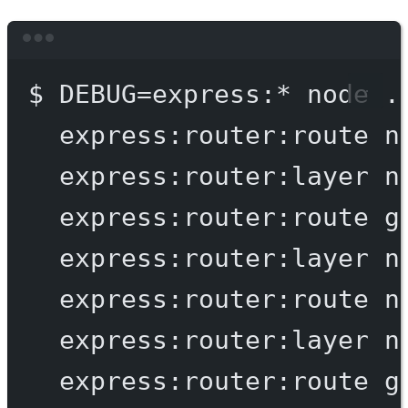
Terminal window
$
DEBUG=express:
*
node
.
express:router:route
n
express:router:layer
n
express:router:route
g
express:router:layer
n
express:router:route
n
express:router:layer
n
express:router:route
g