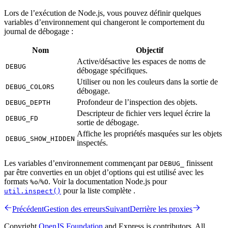
Lors de l’exécution de Node.js, vous pouvez définir quelques
variables d’environnement qui changeront le comportement du
journal de débogage :
Nom
Objectif
Active/désactive les espaces de noms de
DEBUG
débogage spécifiques.
Utiliser ou non les couleurs dans la sortie de
DEBUG_COLORS
débogage.
Profondeur de l’inspection des objets.
DEBUG_DEPTH
Descripteur de fichier vers lequel écrire la
DEBUG_FD
sortie de débogage.
Affiche les propriétés masquées sur les objets
DEBUG_SHOW_HIDDEN
inspectés.
Les variables d’environnement commençant par
finissent
DEBUG_
par être converties en un objet d’options qui est utilisé avec les
formats
/
. Voir la documentation Node.js pour
%o
%O
pour la liste complète .
util.inspect()
Précédent
Gestion des erreurs
Suivant
Derrière les proxies
Copyright
OpenJS Foundation
and Express.js contributors. All