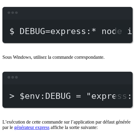
Terminal window
$
DEBUG=express:
*
node
i
Sous Windows, utilisez la commande correspondante.
Terminal window
>
 $env:DEBUG = 
"express:
L’exécution de cette commande sur l’application par défaut générée
par le
générateur express
affiche la sortie suivante: