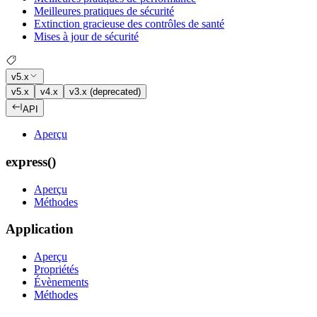
Meilleures pratiques de sécurité
Extinction gracieuse des contrôles de santé
Mises à jour de sécurité
v5.x
v5.x
v4.x
v3.x (deprecated)
API
Aperçu
express()
Aperçu
Méthodes
Application
Aperçu
Propriétés
Évènements
Méthodes