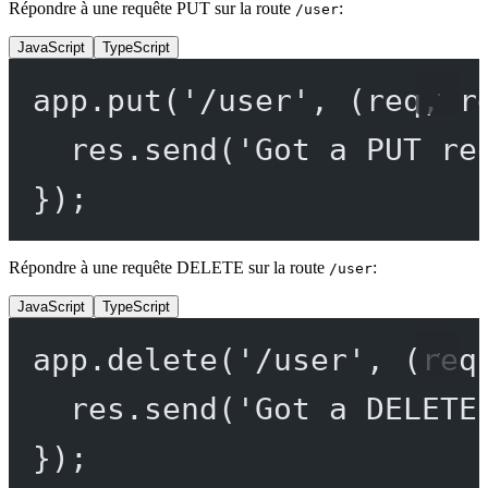
Répondre à une requête PUT sur la route
:
/user
JavaScript
TypeScript
app.
put
(
'/user'
, (
req
, 
r
res.
send
(
'Got a PUT re
});
Répondre à une requête DELETE sur la route
:
/user
JavaScript
TypeScript
app.
delete
(
'/user'
, (
req
res.
send
(
'Got a DELETE
});