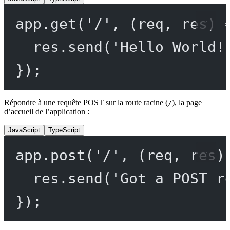
app.
get
(
'/'
, (
req
, 
res
) 
res.
send
(
'Hello World!
});
Répondre à une requête POST sur la route racine (
), la page
/
d’accueil de l’application :
JavaScript
TypeScript
app.
post
(
'/'
, (
req
, 
res
)
res.
send
(
'Got a POST r
});