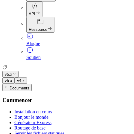
API
Ressource
Blogue
Soutien
v5.x
v5.x
v4.x
Documents
Commencer
Installation en cours
Bonjour le monde
Générateur Express
Routage de base
Servir les fichiers statiques