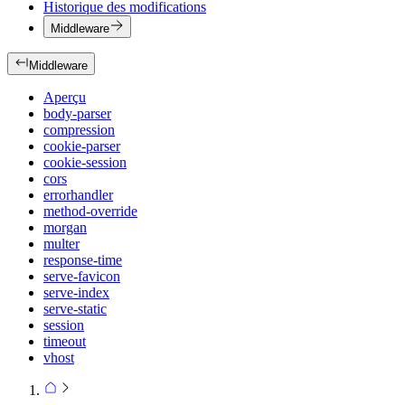
Historique des modifications
Middleware
Middleware
Aperçu
body-parser
compression
cookie-parser
cookie-session
cors
errorhandler
method-override
morgan
multer
response-time
serve-favicon
serve-index
serve-static
session
timeout
vhost