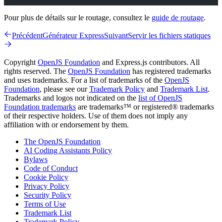
Pour plus de détails sur le routage, consultez le
guide de routage
.
Précédent
Générateur Express
Suivant
Servir les fichiers statiques
Copyright
OpenJS Foundation
and Express.js contributors. All
rights reserved. The
OpenJS Foundation
has registered trademarks
and uses trademarks. For a list of trademarks of the
OpenJS
Foundation
, please see our
Trademark Policy
and
Trademark List
.
Trademarks and logos not indicated on the
list of OpenJS
Foundation trademarks
are trademarks™ or registered® trademarks
of their respective holders. Use of them does not imply any
affiliation with or endorsement by them.
The OpenJS Foundation
AI Coding Assistants Policy
Bylaws
Code of Conduct
Cookie Policy
Privacy Policy
Security Policy
Terms of Use
Trademark List
Trademark Policy