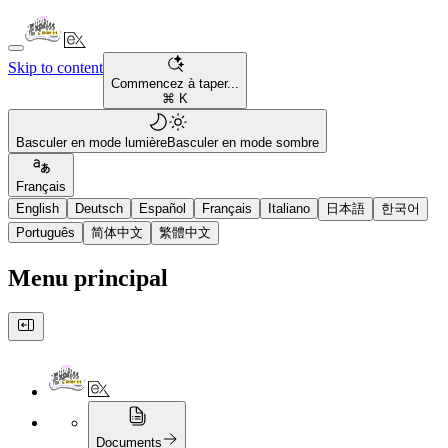
Skip to content
Commencez à taper...
⌘ K
Basculer en mode lumière
Basculer en mode sombre
Français
English
Deutsch
Español
Français
Italiano
日本語
한국어
Português
简体中文
繁體中文
Menu principal
Documents