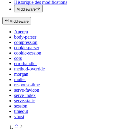
Historique des modifications
Middleware
Middleware
Aperçu
body-parser
compression
cookie-parser
cookie-session
cors
errorhandler
method-override
morgan
multer
response-time
serve-favicon
serve-index
serve-static
session
timeout
vhost