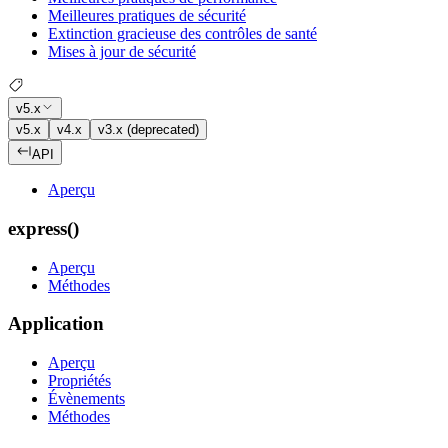
Meilleures pratiques de sécurité
Extinction gracieuse des contrôles de santé
Mises à jour de sécurité
v5.x
v5.x
v4.x
v3.x (deprecated)
API
Aperçu
express()
Aperçu
Méthodes
Application
Aperçu
Propriétés
Évènements
Méthodes