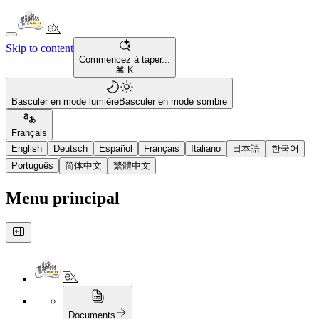
Skip to content
Commencez à taper...
⌘ K
Basculer en mode lumière
Basculer en mode sombre
Français
English
Deutsch
Español
Français
Italiano
日本語
한국어
Português
简体中文
繁體中文
Menu principal
Documents