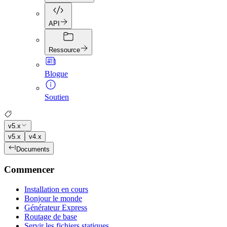
API
Ressource
Blogue
Soutien
v5.x
v5.x
v4.x
Documents
Commencer
Installation en cours
Bonjour le monde
Générateur Express
Routage de base
Servir les fichiers statiques