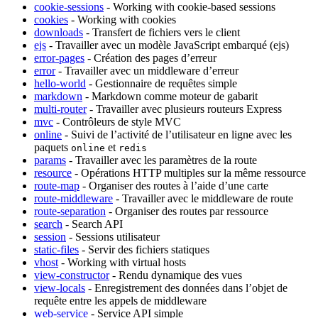
cookie-sessions
- Working with cookie-based sessions
cookies
- Working with cookies
downloads
- Transfert de fichiers vers le client
ejs
- Travailler avec un modèle JavaScript embarqué (ejs)
error-pages
- Création des pages d’erreur
error
- Travailler avec un middleware d’erreur
hello-world
- Gestionnaire de requêtes simple
markdown
- Markdown comme moteur de gabarit
multi-router
- Travailler avec plusieurs routeurs Express
mvc
- Contrôleurs de style MVC
online
- Suivi de l’activité de l’utilisateur en ligne avec les
paquets
et
online
redis
params
- Travailler avec les paramètres de la route
resource
- Opérations HTTP multiples sur la même ressource
route-map
- Organiser des routes à l’aide d’une carte
route-middleware
- Travailler avec le middleware de route
route-separation
- Organiser des routes par ressource
search
- Search API
session
- Sessions utilisateur
static-files
- Servir des fichiers statiques
vhost
- Working with virtual hosts
view-constructor
- Rendu dynamique des vues
view-locals
- Enregistrement des données dans l’objet de
requête entre les appels de middleware
web-service
- Service API simple