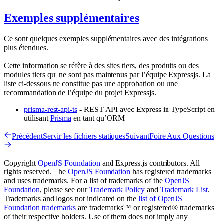
Exemples supplémentaires
Ce sont quelques exemples supplémentaires avec des intégrations
plus étendues.
Cette information se réfère à des sites tiers, des produits ou des
modules tiers qui ne sont pas maintenus par l’équipe Expressjs. La
liste ci-dessous ne constitue pas une approbation ou une
recommandation de l’équipe du projet Expressjs.
prisma-rest-api-ts
- REST API avec Express in TypeScript en
utilisant
Prisma
en tant qu’ORM
Précédent
Servir les fichiers statiques
Suivant
Foire Aux Questions
Copyright
OpenJS Foundation
and Express.js contributors. All
rights reserved. The
OpenJS Foundation
has registered trademarks
and uses trademarks. For a list of trademarks of the
OpenJS
Foundation
, please see our
Trademark Policy
and
Trademark List
.
Trademarks and logos not indicated on the
list of OpenJS
Foundation trademarks
are trademarks™ or registered® trademarks
of their respective holders. Use of them does not imply any