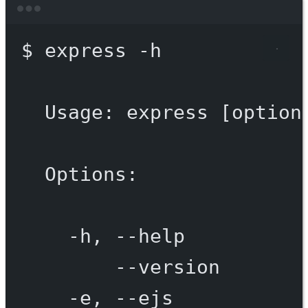
Terminal window
$
express
-h
Usage:
express
 [option
Options:
-h,
--help
--version
-e,
--ejs