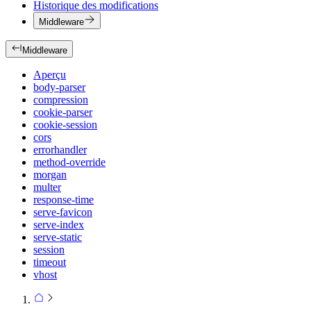
Historique des modifications
Middleware
Middleware
Aperçu
body-parser
compression
cookie-parser
cookie-session
cors
errorhandler
method-override
morgan
multer
response-time
serve-favicon
serve-index
serve-static
session
timeout
vhost