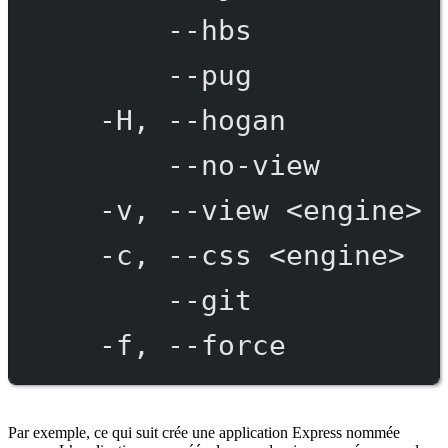
--hbs
--pug
-H,
--hogan
--no-view
-v,
--view
<engine>
-c,
--css
<engine>
--git
-f,
--force
Par exemple, ce qui suit crée une application Express nommée