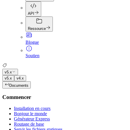
API
Ressource
Blogue
Soutien
v5.x
v5.x
v4.x
Documents
Commencer
Installation en cours
Bonjour le monde
Générateur Express
Routage de base
Servir les fichiers statiques