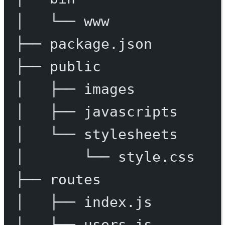
│
└──
www
├──
package.json
├──
public
│
├──
images
│
├──
javascripts
│
└──
stylesheets
│
└──
style.css
├──
routes
│
├──
index.js
│
└──
users.js