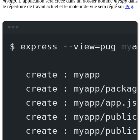
myapp
. L’application sera créée dans un dossier nommé
myapp
dans
le répertoire de travail actuel et le moteur de vue sera réglé sur
Pug
:
Terminal window
$
express
--view=pug
mya
create
:
myapp
create
:
myapp/packag
create
:
myapp/app.js
create
:
myapp/public
create
:
myapp/public