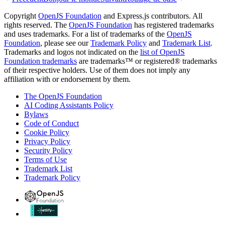
Copyright
OpenJS Foundation
and Express.js contributors. All
rights reserved. The
OpenJS Foundation
has registered trademarks
and uses trademarks. For a list of trademarks of the
OpenJS
Foundation
, please see our
Trademark Policy
and
Trademark List
.
Trademarks and logos not indicated on the
list of OpenJS
Foundation trademarks
are trademarks™ or registered® trademarks
of their respective holders. Use of them does not imply any
affiliation with or endorsement by them.
The OpenJS Foundation
AI Coding Assistants Policy
Bylaws
Code of Conduct
Cookie Policy
Privacy Policy
Security Policy
Terms of Use
Trademark List
Trademark Policy