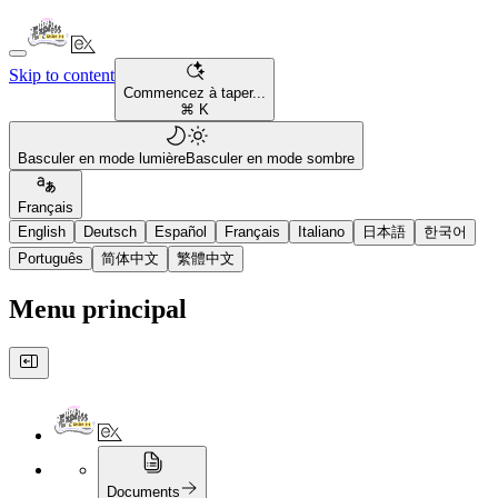
Skip to content
Commencez à taper...
⌘ K
Basculer en mode lumière
Basculer en mode sombre
Français
English
Deutsch
Español
Français
Italiano
日本語
한국어
Português
简体中文
繁體中文
Menu principal
Documents