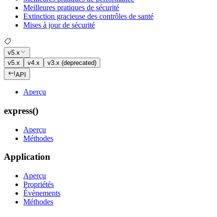
Meilleures pratiques de sécurité
Extinction gracieuse des contrôles de santé
Mises à jour de sécurité
v5.x
v5.x
v4.x
v3.x (deprecated)
API
Aperçu
express()
Aperçu
Méthodes
Application
Aperçu
Propriétés
Évènements
Méthodes