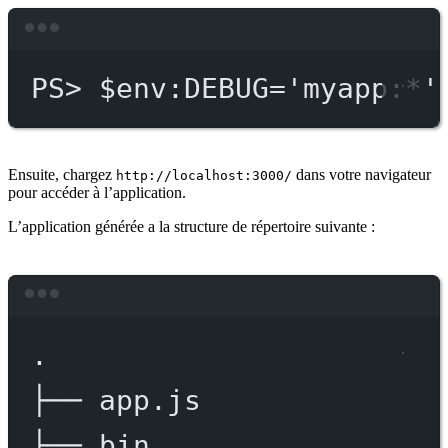
Terminal window
PS
> $env
:DEBUG='myapp:*'
Ensuite, chargez
dans votre navigateur
http://localhost:3000/
pour accéder à l’application.
L’application générée a la structure de répertoire suivante :
Terminal window
.
├──
app.js
├──
bin