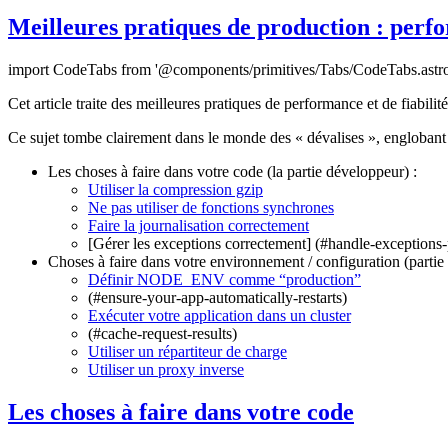
Meilleures pratiques de production : perfo
import CodeTabs from '@components/primitives/Tabs/CodeTabs.astro
Cet article traite des meilleures pratiques de performance et de fiabil
Ce sujet tombe clairement dans le monde des « dévalises », englobant t
Les choses à faire dans votre code (la partie développeur) :
Utiliser la compression gzip
Ne pas utiliser de fonctions synchrones
Faire la journalisation correctement
[Gérer les exceptions correctement] (#handle-exceptions-
Choses à faire dans votre environnement / configuration (partie
Définir NODE_ENV comme “production”
(#ensure-your-app-automatically-restarts)
Exécuter votre application dans un cluster
(#cache-request-results)
Utiliser un répartiteur de charge
Utiliser un proxy inverse
Les choses à faire dans votre code