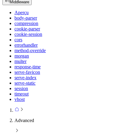
Middleware
Aperçu
body-parser
compression
cookie-parser
cookie-session
cors
errorhandler
method-override
morgan
multer
response-time
serve-favicon
serve-index
serve-static
session
timeout
vhost
Advanced