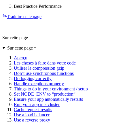
Best Practice Performance
Traduire cette page
Sur cette page
Sur cette page
Aperçu
Les choses à faire dans votre code
Utiliser la compression gzip
Don’t use synchronous functions
Do logging correctly
Handle exceptions properly
Things to do in your environment / setup
Set NODE_ENV to “production”
Ensure your app automatically restarts
Run your app in a cluster
Cache request results
Use a load balancer
Use a reverse proxy