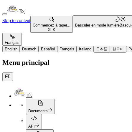
Skip to content
Commencez à taper...
Basculer en mode lumière
Bascul
⌘ K
Français
English
Deutsch
Español
Français
Italiano
日本語
한국어
P
Menu principal
Documents
API