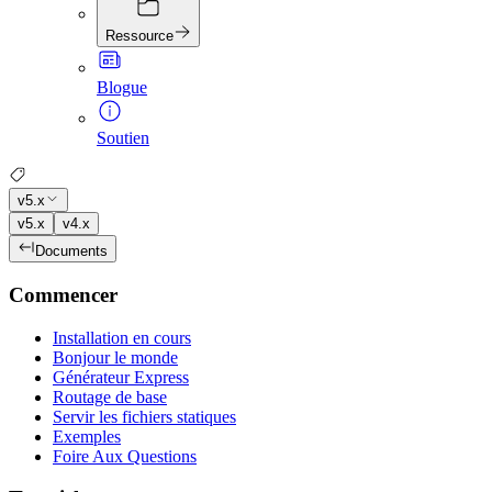
Ressource
Blogue
Soutien
v5.x
v5.x
v4.x
Documents
Commencer
Installation en cours
Bonjour le monde
Générateur Express
Routage de base
Servir les fichiers statiques
Exemples
Foire Aux Questions