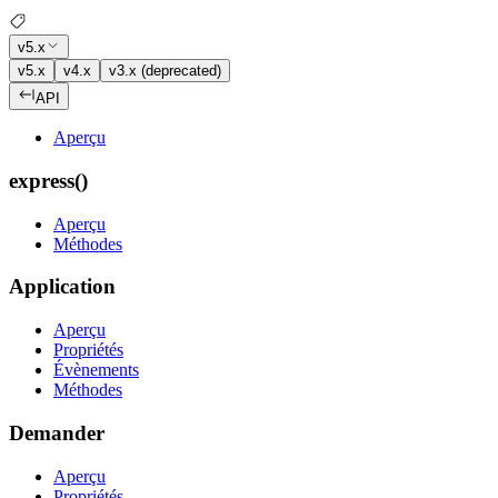
v5.x
v5.x
v4.x
v3.x (deprecated)
API
Aperçu
express()
Aperçu
Méthodes
Application
Aperçu
Propriétés
Évènements
Méthodes
Demander
Aperçu
Propriétés